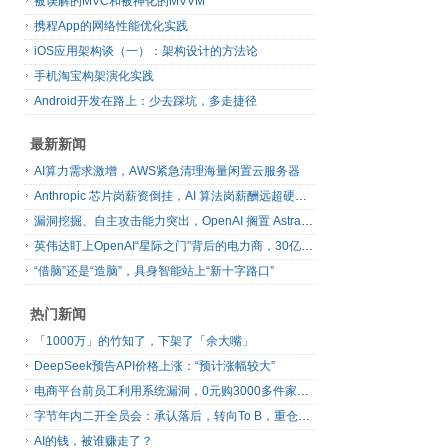
被误解的MVC和被神化的MVVM
携程App的网络性能优化实践
iOS应用架构谈（一）：架构设计的方法论
手机淘宝构架演化实践
Android开发在路上：少去踩坑，多走捷径
最新新闻
AI算力需求激增，AWS紧急清理海量闲置云服务器
Anthropic 芯片岗薪资倒挂，AI 算法岗薪酬远超硬件工程师
漏洞挖掘、自主攻击能力突出，OpenAI 搁置 Astra 模型发布
英伟达盯上OpenAI“星际之门”背后的电力商，30亿美元直接入股
“借脑”还是“造脑”，具身智能站上“新十字路口”
热门新闻
「1000万」的竹知了，下架了「余大嘴」
DeepSeek预告API价格上涨：“预计涨幅较大”
电商平台前员工利用系统漏洞，0元购3000多件家电！
字节年内二开全员会：承认落后，转向To B，重仓年轻人
AI的钱，被谁赚走了？