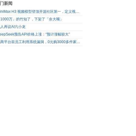
门新闻
MiniMax H3 视频模型登顶开源社区第一，定义视频模型领域“斩杀线”
1000万」的竹知了，下架了「余大嘴」
人再议AI六小龙
eepSeek预告API价格上涨：“预计涨幅较大”
电商平台前员工利用系统漏洞，0元购3000多件家电！