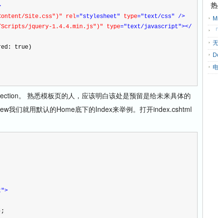
热
>
Content/Site.css")" rel
="stylesheet"
 type
="text/css"
/>
/Scripts/jquery-1.4.4.min.js")" type
="text/javascript"
></
「
无
ired: true)
D
ction。 熟悉模板页的人，应该明白该处是预留是给未来具体的
ew我们就用默认的Home底下的Index来举例。打开index.cshtml
t"
>
);