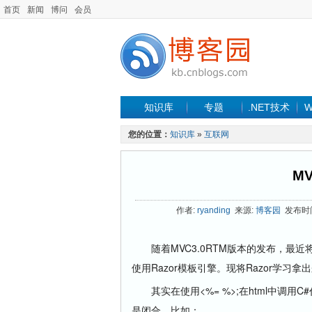
首页
新闻
博问
会员
知识库
专题
.NET技术
W
您的位置：
知识库
»
互联网
MV
作者:
ryanding
来源:
博客园
发布时间: 
随着MVC3.0RTM版本的发布，最近将公
使用Razor模板引擎。现将Razor学
其实在使用<%= %>;在html中调
是闭合。比如：