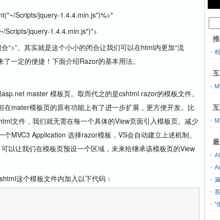
~/Scripts/jquery-1.4.4.min.js")%>"
cripts/jquery-1.4.4.min.js")">
推
“>”。其实就是这个小小的闭合让我们可以在html内更加“流
带来了一定的便捷！下面介绍Razor的基本用法。
互
M
et master 模板页。取而代之的是cshtml razor的模板文件。
。但在mater模板页的原有功能上有了进一步扩展，更方便开发。比
互
t.cshtml文件，我们就无需在每一个具体的View页面引入模板页。减少
M
C3 Application 选择razor模板，VS会自动建立上述机制。
最
n方法。可以让我们在模板页预设一个区域，未来给继承该模板页的View
t.cshtml这个模板文件内加入以下代码：
“