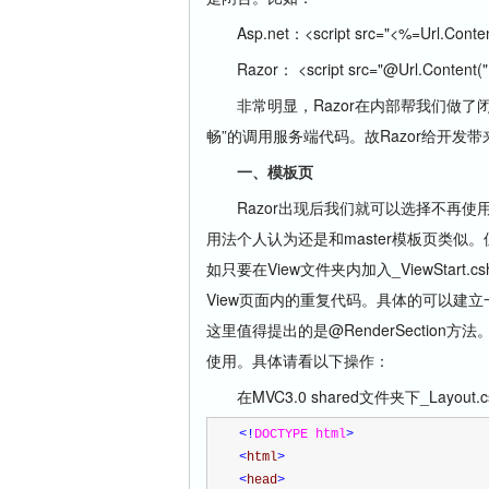
Asp.net：<script src="<%=Url.Content("
Razor： <script src="@Url.Content("~/S
非常明显，Razor在内部帮我们做了闭合
畅”的调用服务端代码。故Razor给开发
一、模板页
Razor出现后我们就可以选择不再使用asp.n
用法个人认为还是和master模板页类似
如只要在View文件夹内加入_ViewStar
View页面内的重复代码。具体的可以建立一个MV
这里值得提出的是@RenderSectio
使用。具体请看以下操作：
在MVC3.0 shared文件夹下_Layou
<!
DOCTYPE html
>
<
html
>
<
head
>