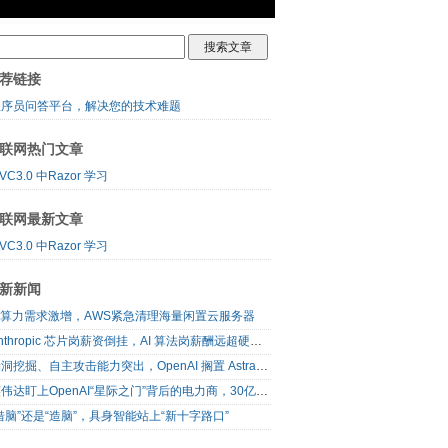
荐链接
程序员问答平台，解决您的技术难题
联网热门文章
VC3.0 中Razor 学习
联网最新文章
VC3.0 中Razor 学习
新新闻
AI算力需求激增，AWS紧急清理海量闲置云服务器
Anthropic 芯片岗薪资倒挂，AI 算法岗薪酬远超硬件工程师
漏洞挖掘、自主攻击能力突出，OpenAI 搁置 Astra 模型发布
英伟达盯上OpenAI“星际之门”背后的电力商，30亿美元直接入股
借脑”还是“造脑”，具身智能站上“新十字路口”