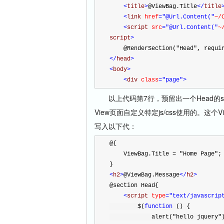
<
title
>
@ViewBag.Title
</
title
<
link 
href
="@Url.Content("
~/
<
script 
src
="@Url.Content("
~
script
>
    @RenderSection("Head", requ
</
head
>
<
body
>
<
div 
class
="page"
>
以上代码第7行，预留出一个Head的se
View页面自定义特定js/css使用的。这个Vi
写入以下代：
@{
    ViewBag.Title = "Home Page";
}
<
h2
>
@ViewBag.Message
</
h2
>
@section Head{
<
script 
type
="text/javascrip
        $(
function
 () {
            alert(
"
hello jquery
"