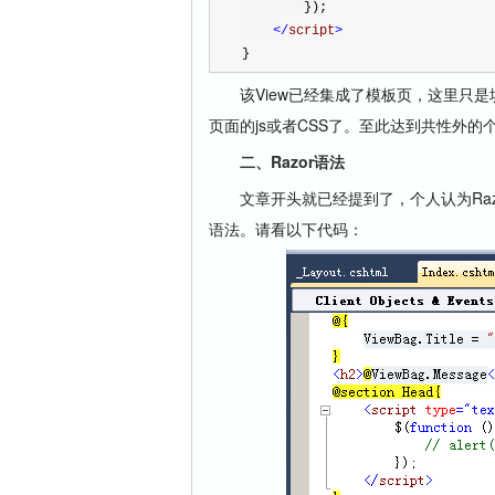
        });
</
script
>
}
该View已经集成了模板页，这里只是填充模
页面的js或者CSS了。至此达到共性外的
二、Razor语法
文章开头就已经提到了，个人认为Razor语
语法。请看以下代码：