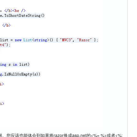
也能体会到如果将razor换成asp.net的<%= %>或者<%: