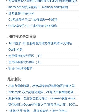
两分钟彻底让你明白Android Activity生命周期(图文)!
memcached完全剖析–1. memcached的基础
经典讲解C# get set
C#多线程学习(二) 如何操纵一个线程
C#多线程学习(一) 多线程的相关概念
.NET技术最新文章
.NET技术+25台服务器怎样支撑世界第54大网站
OWIN初探
使用缓存的9大误区（下）
使用缓存的9大误区（上）
项目代码风格要求
最新新闻
AI算力需求激增，AWS紧急清理海量闲置云服务器
Anthropic 芯片岗薪资倒挂，AI 算法岗薪酬远超硬件工程师
漏洞挖掘、自主攻击能力突出，OpenAI 搁置 Astra 模型发布
英伟达盯上OpenAI“星际之门”背后的电力商，30亿美元直接入股
“借脑”还是“造脑”，具身智能站上“新十字路口”