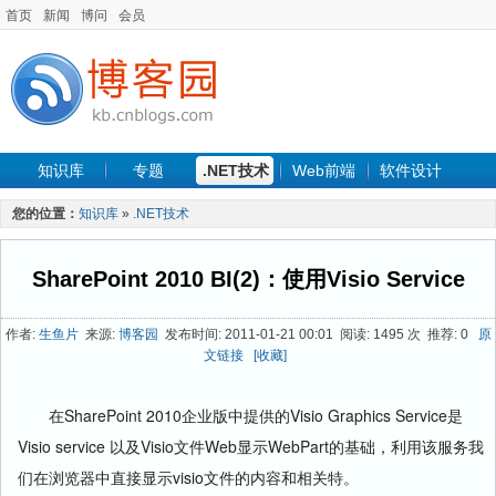
首页
新闻
博问
会员
知识库
专题
.NET技术
Web前端
软件设计
手机开发
软件工程
程序人生
项目管理
数据库
您的位置：
知识库
»
.NET技术
最新文章
SharePoint 2010 BI(2)：使用Visio Service
作者:
生鱼片
来源:
博客园
发布时间: 2011-01-21 00:01 阅读: 1495 次 推荐: 0
原
文链接
[收藏]
在SharePoint 2010企业版中提供的Visio Graphics Service是
Visio service 以及Visio文件Web显示WebPart的基础，利用该服务我
们在浏览器中直接显示visio文件的内容和相关特。