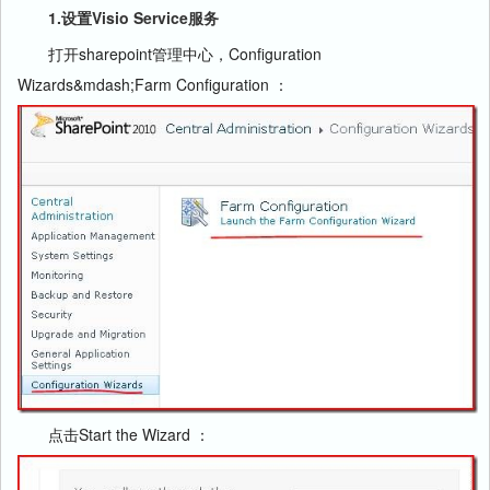
1.设置Visio Service服务
打开sharepoint管理中心，Configuration
Wizards&mdash;Farm Configuration ：
点击Start the Wizard ：