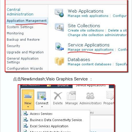
点击New&mdash;Visio Graphics Service ：