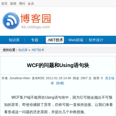
首页
新闻
博问
会员
知识库
专题
.NET技术
Web前端
软件设计
手机开发
软件工程
程序人生
项目管理
数据库
您的位置：
知识库
»
.NET技术
最新文章
WCF的问题和Using语句块
作者: Jonathan Allen 发布时间: 2011-01-18 14:46 阅读: 2807 次 推荐: 0
原文链
接
[收藏]
WCF客户端不能用在Using语句块中，因为它可能会抛出不可预
知的异常。即使你捕获了异常，仍有可能一直保持连接。让我们来看
看形成这一问题的历史原因，并提出几个补救措施。