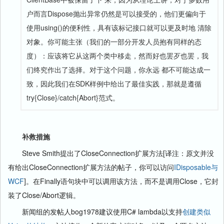
户而言Dispose抛出异常仍然是可以接受的，他们更偏向于
使用using()的便利性，具有该标记接口就可以更及时地 清除
对象。你可能主张（我们的一部分开发人员抱有同样的态
度）：应该将它从这两个类中移走，然而好也罢歹也罢，我
们终究作出了选择。对于这个问题，你永远 都不可能达成一
致，因此我们在SDK样例中给出了最佳实践，那就是遵循
try{Close}/catch{Abort}范式。
补救措施
Steve Smith提出了CloseConnection扩展方法[译注：原文并没
有给出CloseConnection扩展方法的帖子，你可以访问
IDisposable与
WCF
]。在Finally语句块中可以调用该方法，而不是调用Close，它封
装了Close/Abort逻辑。
新闻组的发帖人bog1978建议使用C# lambda以支持
创建类似