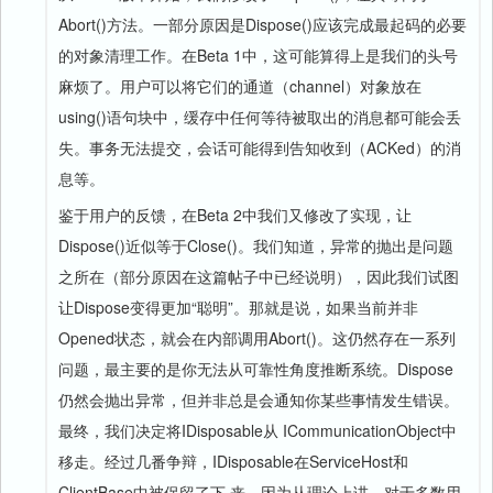
Abort()方法。一部分原因是Dispose()应该完成最起码的必要
的对象清理工作。在Beta 1中，这可能算得上是我们的头号
麻烦了。用户可以将它们的通道（channel）对象放在
using()语句块中，缓存中任何等待被取出的消息都可能会丢
失。事务无法提交，会话可能得到告知收到（ACKed）的消
息等。
鉴于用户的反馈，在Beta 2中我们又修改了实现，让
Dispose()近似等于Close()。我们知道，异常的抛出是问题
之所在（部分原因在这篇帖子中已经说明），因此我们试图
让Dispose变得更加“聪明”。那就是说，如果当前并非
Opened状态，就会在内部调用Abort()。这仍然存在一系列
问题，最主要的是你无法从可靠性角度推断系统。Dispose
仍然会抛出异常，但并非总是会通知你某些事情发生错误。
最终，我们决定将IDisposable从 ICommunicationObject中
移走。经过几番争辩，IDisposable在ServiceHost和
ClientBase中被保留了下 来，因为从理论上讲，对于多数用