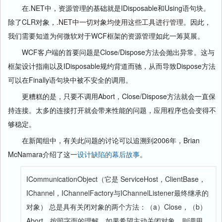
在.NET中，资源管理的基础就是IDisposable和Using语句块。
除了CLR对象，
.NET中一切对象均使用这些工具进行管理
。因此，
我们需要知道为何微软对于WCF框架的资源管理如此一筹莫展。
WCF客户端的首要问题是Close/Dispose方法会抛出异常。这与
框架设计指南以及IDisposable规约背道而驰，从而导致Dispose方法
可以在Finally语句块中被不安全的调用。
更糟糕的是，只要不调用Abort，Close/Dispose方法就会一直保
持连接。太多的连接打开就会带来性能的问题，应用程序也会变得不
够稳定。
在新闻组中，有关此问题的讨论可以追溯到2006年，Brian
McNamara介绍了这一
设计缺陷的幕后故事
。
ICommunicationObject（它是 ServiceHost，ClientBase，
IChannel，IChannelFactory与IChannelListener最终继承的
对象） 总是具有关闭对象的两个方法：（a）Close，（b）
Abort。按照字面的理解，如果希望主动关闭对象，则调用