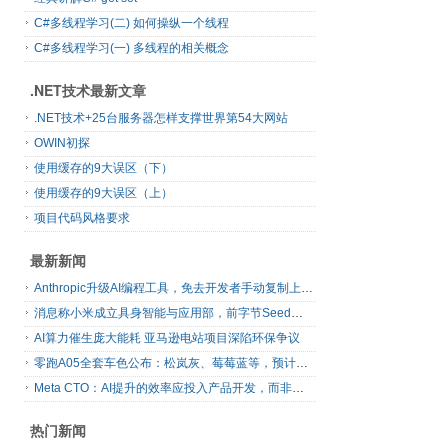
C#多线程学习(二) 如何操纵一个线程
C#多线程学习(一) 多线程的相关概念
.NET技术最新文章
.NET技术+25台服务器怎样支撑世界第54大网站
OWIN初探
使用缓存的9大误区（下）
使用缓存的9大误区（上）
项目代码风格要求
最新新闻
Anthropic升级AI编程工具，免去开发者手动复制上下文
消息称小米成立具身智能与应用部，前字节Seed孔涛挂帅
AI算力催生庞大能耗 亚马逊电站项目深陷环保争议
零跑A05全套车色公布：松岚灰、莓莓蓝等，预计明日上市
Meta CTO：AI提升的效率应投入产品开发，而非增加休假
热门新闻