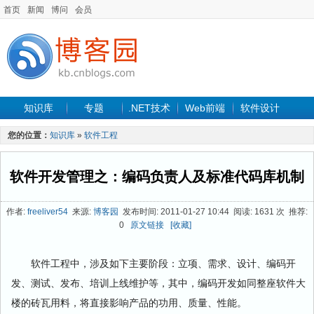
首页
新闻
博问
会员
知识库
专题
.NET技术
Web前端
软件设计
手机开发
软件工程
程序人生
项目管理
数据库
您的位置：
知识库
»
软件工程
最新文章
软件开发管理之：编码负责人及标准代码库机制
作者:
freeliver54
来源:
博客园
发布时间: 2011-01-27 10:44 阅读: 1631 次 推荐:
0
原文链接
[收藏]
软件工程中，涉及如下主要阶段：立项、需求、设计、编码开
发、测试、发布、培训上线维护等，其中，编码开发如同整座软件大
楼的砖瓦用料，将直接影响产品的功用、质量、性能。