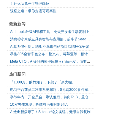
为什么我离开了管理岗位
观察之道：带你走进可观察性
最新新闻
Anthropic升级AI编程工具，免去开发者手动复制上下文
消息称小米成立具身智能与应用部，前字节Seed孔涛挂帅
AI算力催生庞大能耗 亚马逊电站项目深陷环保争议
零跑A05全套车色公布：松岚灰、莓莓蓝等，预计明日上市
Meta CTO：AI提升的效率应投入产品开发，而非增加休假
热门新闻
「1000万」的竹知了，下架了「余大嘴」
电商平台前员工利用系统漏洞，0元购3000多件家电！
字节年内二开全员会：承认落后，转向To B，重仓年轻人
10岁男孩发现，蝴蝶有毛虫时期记忆
AI造出新病毒了！Science论文实锤，无限自我复制