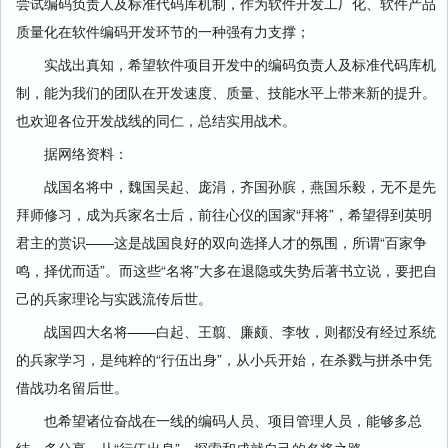
尝试编码负责人及标准代码库机制，作为软件开发工厂化、软件产品
质量化在软件编码开发环节的一种强有力支撑；
实战出真知，希望软件项目开发中的编码负责人及标准代码库机
制，能为我们的团队在开发速度、质量、技能水平上带来新的提升。
也欢迎各位开发战线的同仁，总结实用战术。
据网络资料：
战国名将中，魏国吴起、庞涓，齐国孙膑，燕国乐毅，无不是先
拜师修习，成为兵家名士后，前往心仪的国家“拜将”，希望得到英明
君主的赏识——这是战国良好的双向选择人才的氛围，所谓“百家争
鸣，择优而适”。而这些“名将”大多在退隐或失势后著书立说，要把自
己的兵家理论与实践流传后世。
战国四大名将——白起、王翦、廉颇、李牧，则都没有经过系统
的兵家学习，是纯粹的“行伍出身”，从小兵开始，在杀戮与拼杀中凭
借战功名留后世。
也希望诸位奋战在一线的编码人员、项目管理人员，能够多总