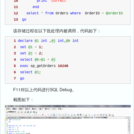
10
print
'
correct
'
11
end
12
select
*
from
 Orders 
where
  OrderID 
=
@orderID
13
go
该存储过程在以下批处理内被调用，代码如下：
1
declare
@i
int
 ,
@j
int
,
@k
int
2
set
@i
=
1
;
3
set
@j
=
2
;
4
select
@k
=
@i
+
@j
5
exec
 sp_getOrders 
10248
6
select
@i
;
7
go
F11对以上代码进行SQL Debug。
截图如下：