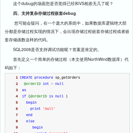
这个dubug的场面您是否觉得已经和VS相差无几了呢？
四、支持复杂存储过程嵌套debug
您可能会疑问，在一个庞大的系统中，如果数据库逻辑绝大部
分都是存储过程实现的情况下，会出现存储过程嵌套存储过程或者嵌
套存储函数这样的代码。
SQL2008是否支持调试功能呢？答案是肯定的。
首先定义一个简单的存储过程（本文使用NorthWind数据库）代
码如下：
1
CREATE
procedure
 sp_getOrders
2
@orderID
int
=
null
3
as
4
if
 (
@orderID
is
null
 )
5
begin
6
print
'
null
'
7
end
8
else
9
begin