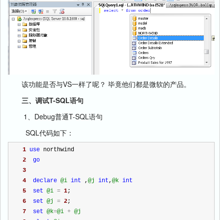
该功能是否与VS一样了呢？ 毕竟他们都是微软的产品。
三、调试T-SQL语句
1、Debug普通T-SQL语句
SQL代码如下：
1
use
 northwind
2
go
3
4
declare
@i
int
 ,
@j
int
,
@k
int
5
set
@i
=
1
;
6
set
@j
=
2
;
7
set
@k
=
@i
+
@j