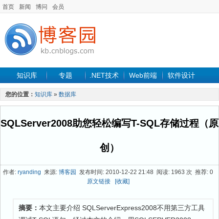
首页
新闻
博问
会员
知识库
专题
.NET技术
Web前端
软件设计
手机开发
软件工程
程序人生
项目管理
数据库
您的位置：
知识库
»
数据库
最新文章
SQLServer2008助您轻松编写T-SQL存储过程（原
创）
作者:
ryanding
来源:
博客园
发布时间: 2010-12-22 21:48 阅读: 1963 次 推荐: 0
原文链接
[收藏]
摘要：
本文主要介绍 SQLServerExpress2008不用第三方工具