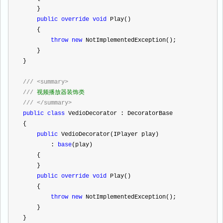
    }
public
override
void
 Play()
    {
throw
new
 NotImplementedException();
    }
}
///
<summary>
///
 视频播放器装饰类
///
</summary>
public
class
 VedioDecorator : DecoratorBase
{
public
 VedioDecorator(IPlayer play)
        : 
base
(play)
    {
    }
public
override
void
 Play()
    {
throw
new
 NotImplementedException();
    }
}