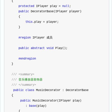
{
protected
 IPlayer play 
=
null
;
public
 DecoratorBase(IPlayer player)
    {
this
.play 
=
 player;
    }
#region
 IPlayer 成员
public
abstract
void
 Play();
#endregion
}
///
<summary>
///
 音乐播放器装饰器
///
</summary>
public
class
 MusicDecorator : DecoratorBase
{
public
 MusicDecorator(IPlayer play)
        : 
base
(play)
    {