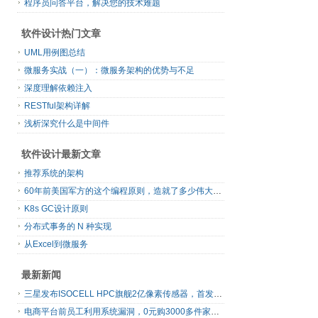
程序员问答平台，解决您的技术难题
软件设计热门文章
UML用例图总结
微服务实战（一）：微服务架构的优势与不足
深度理解依赖注入
RESTful架构详解
浅析深究什么是中间件
软件设计最新文章
推荐系统的架构
60年前美国军方的这个编程原则，造就了多少伟大的框架
K8s GC设计原则
分布式事务的 N 种实现
从Excel到微服务
最新新闻
三星发布ISOCELL HPC旗舰2亿像素传感器，首发16-bit RAW输出
电商平台前员工利用系统漏洞，0元购3000多件家电！