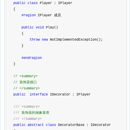
public
class
 Player : IPlayer
{
#region
 IPlayer 成员
public
void
 Play()
    {
throw
new
 NotImplementedException();
    }
#endregion
}
//
 <summary>
//
 装饰器接口
//
 </summary>
public
interface
 IDecorator : IPlayer
///
<summary>
///
 装饰器的抽象基类
///
</summary>
public
abstract
class
 DecoratorBase : IDecorator