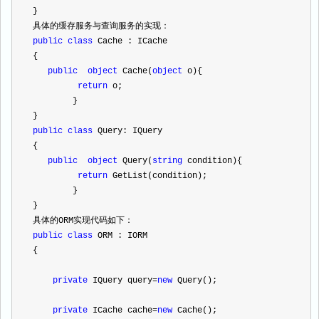
}
具体的缓存服务与查询服务的实现：
public
class
 Cache : ICache
{ 
public
object
 Cache(
object
 o){
return
 o;
        }
}
public
class
 Query: IQuery
{ 
public
object
 Query(
string
 condition){
return
 GetList(condition);
        }
}
具体的ORM实现代码如下：
public
class
 ORM : IORM
{
private
 IQuery query
=
new
 Query();
private
 ICache cache
=
new
 Cache();