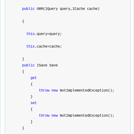
public
 ORM(IQuery query,ICache cache)
    {
this
.query
=
query;
this
.cache
=
cache;
    }
public
 ISave Save
    {
get
        {
throw
new
 NotImplementedException();
        }
set
        {
throw
new
 NotImplementedException();
        }
    }