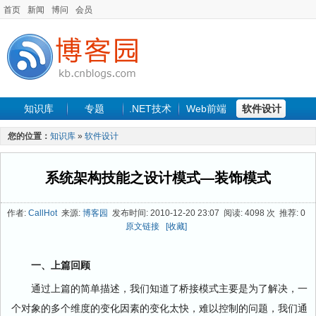
首页
新闻
博问
会员
知识库
专题
.NET技术
Web前端
软件设计
手机开发
软件工程
程序人生
项目管理
数据库
您的位置：
知识库
»
软件设计
最新文章
系统架构技能之设计模式—装饰模式
作者:
CallHot
来源:
博客园
发布时间: 2010-12-20 23:07 阅读: 4098 次 推荐: 0
原文链接
[收藏]
一、上篇回顾
通过上篇的简单描述，我们知道了桥接模式主要是为了解决，一
个对象的多个维度的变化因素的变化太快，难以控制的问题，我们通