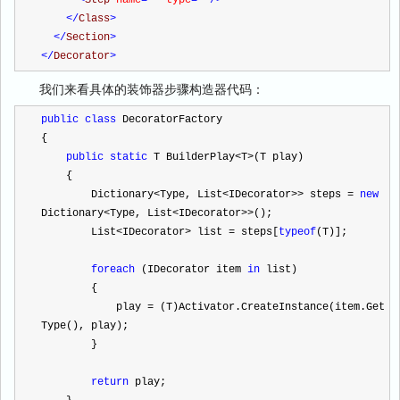
<
Step 
name
=""
 type
=""
/>
</
Class
>
</
Section
>
</
Decorator
>
我们来看具体的装饰器步骤构造器代码：
public
class
 DecoratorFactory
{
public
static
 T BuilderPlay
<
T
>
(T play)
    {
        Dictionary
<
Type, List
<
IDecorator
>>
 steps 
=
new
Dictionary
<
Type, List
<
IDecorator
>>
();
        List
<
IDecorator
>
 list 
=
 steps[
typeof
(T)];
foreach
 (IDecorator item 
in
 list)
        {
            play 
=
 (T)Activator.CreateInstance(item.Get
Type(), play);
        }
return
 play;