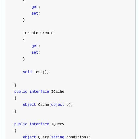
    {
get
;
set
;
    }
    ICreate Create
    {
get
;
set
;
    }
void
 Test();
}
public
interface
 ICache
{
object
 Cache(
object
 o);
}
public
interface
 IQuery
{
object
 Query(
string
 condition);