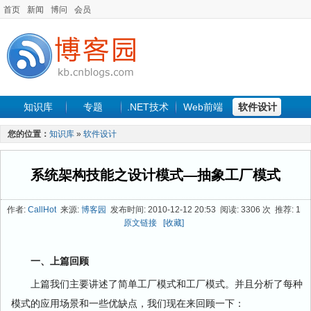
首页
新闻
博问
会员
知识库
专题
.NET技术
Web前端
软件设计
手机开发
软件工程
程序人生
项目管理
数据库
您的位置：
知识库
»
软件设计
最新文章
系统架构技能之设计模式—抽象工厂模式
作者:
CallHot
来源:
博客园
发布时间: 2010-12-12 20:53 阅读: 3306 次 推荐: 1
原文链接
[收藏]
一、上篇回顾
上篇我们主要讲述了简单工厂模式和工厂模式。并且分析了每种
模式的应用场景和一些优缺点，我们现在来回顾一下：