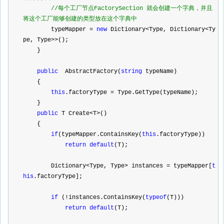
//
每个工厂节点FactorySection 就会创建一个字典，并且
将这个工厂能够创建的类型放在这个字典中
        typeMapper 
=
new
 Dictionary
<
Type, Dictionary
<
Ty
pe, Type
>>
();
    }
public
  AbstractFactory(
string
 typeName)
    {
this
.factoryType 
=
 Type.GetType(typeName);
    }
public
 T Create
<
T
>
()
    {
if
(typeMapper.ContainsKey(
this
.factoryType))
return
default
(T);
        Dictionary
<
Type, Type
>
 instances 
=
 typeMapper[
t
his
.factoryType];
if
 (
!
instances.ContainsKey(
typeof
(T)))
return
default
(T);