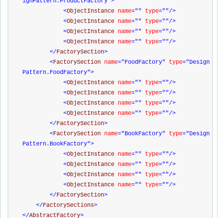
ignPattern.ProductFactory"
>
<
ObjectInstance 
name
=""
 type
=""
/>
<
ObjectInstance 
name
=""
 type
=""
/>
<
ObjectInstance 
name
=""
 type
=""
/>
<
ObjectInstance 
name
=""
 type
=""
/>
</
FactorySection
>
<
FactorySection 
name
="FoodFactory"
 type
="Design
Pattern.FoodFactory"
>
<
ObjectInstance 
name
=""
 type
=""
/>
<
ObjectInstance 
name
=""
 type
=""
/>
<
ObjectInstance 
name
=""
 type
=""
/>
<
ObjectInstance 
name
=""
 type
=""
/>
</
FactorySection
>
<
FactorySection 
name
="BookFactory"
 type
="Design
Pattern.BookFactory"
>
<
ObjectInstance 
name
=""
 type
=""
/>
<
ObjectInstance 
name
=""
 type
=""
/>
<
ObjectInstance 
name
=""
 type
=""
/>
<
ObjectInstance 
name
=""
 type
=""
/>
</
FactorySection
>
</
FactorySections
>
</
AbstractFactory
>