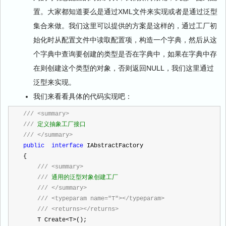
置。大家都知道要么是通过XML文件来实现或者是通过泛型
集合来做。我们这里可以提供的方案是这样的，通过工厂初
始化时从配置文件中读取配置项，构造一个字典，然后从这
个字典中查询要创建的类型是否在字典中，如果在字典中存
在则创建这个类型的对象，否则返回NULL，我们这里通过
泛型来实现。
我们来看看具体的代码实现吧：
///
<summary>
///
 定义抽象工厂接口
///
</summary>
public
interface
 IAbstractFactory
{
///
<summary>
///
 通用的泛型对象创建工厂
///
</summary>
///
<typeparam name="T"></typeparam>
///
<returns></returns>
    T Create
<
T
>
();