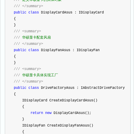
///
</summary>
public
class
 DisplayCardAsus : IDisplayCard
{
}
///
<summary>
///
 华硕显卡配套风扇
///
</summary>
public
class
 DisplayFanAsus : IDisplayFan
{
}
///
<summary>
///
 华硕显卡具体实现工厂
///
</summary>
public
class
 DriveFactoryAsus : IAbstractDriveFactory
{
    IDisplayCard CreateDisplayCardAsus()
    {
return
new
 DisplayCardAsus();
    }
    IDisplayFan CreateDisplayFanAsus()
    {