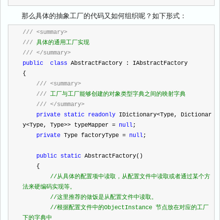
那么具体的抽象工厂的代码又如何组织呢？如下形式：
///
<summary>
///
 具体的通用工厂实现
///
</summary>
public
class
 AbstractFactory : IAbstractFactory
{
///
<summary>
///
 工厂与工厂能够创建的对象类型字典之间的映射字典
///
</summary>
private
static
readonly
 IDictionary
<
Type, Dictionar
y
<
Type, Type
>>
 typeMapper 
=
null
;
private
 Type factoryType 
=
null
;
public
static
 AbstractFactory()
    {
//
从具体的配置项中读取，从配置文件中读取或者通过某个方
法来硬编码实现等。
//
这里推荐的做饭是从配置文件中读取。
//
根据配置文件中的ObjectInstance 节点放在对应的工厂
下的字典中