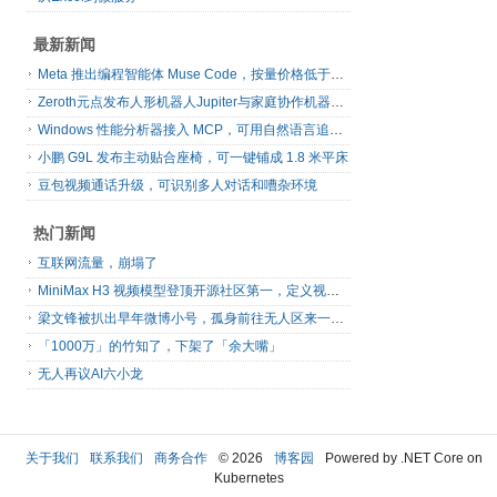
最新新闻
Meta 推出编程智能体 Muse Code，按量价格低于主流同类工具
Zeroth元点发布人形机器人Jupiter与家庭协作机器人N1
Windows 性能分析器接入 MCP，可用自然语言追查系统卡顿
小鹏 G9L 发布主动贴合座椅，可一键铺成 1.8 米平床
豆包视频通话升级，可识别多人对话和嘈杂环境
热门新闻
互联网流量，崩塌了
MiniMax H3 视频模型登顶开源社区第一，定义视频模型领域“斩杀线”
梁文锋被扒出早年微博小号，孤身前往无人区来一场相当 deep 的 seek 旅行
「1000万」的竹知了，下架了「余大嘴」
无人再议AI六小龙
关于我们
联系我们
商务合作
© 2026
博客园
Powered by .NET Core on
Kubernetes