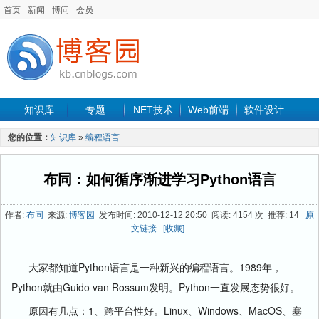
首页
新闻
博问
会员
知识库
专题
.NET技术
Web前端
软件设计
手机开发
软件工程
程序人生
项目管理
数据库
您的位置：
知识库
»
编程语言
最新文章
布同：如何循序渐进学习Python语言
作者:
布同
来源:
博客园
发布时间: 2010-12-12 20:50 阅读: 4154 次 推荐: 14
原
文链接
[收藏]
大家都知道Python语言是一种新兴的编程语言。1989年，
Python就由Guido van Rossum发明。Python一直发展态势很好。
原因有几点：1、跨平台性好。Linux、Windows、MacOS、塞