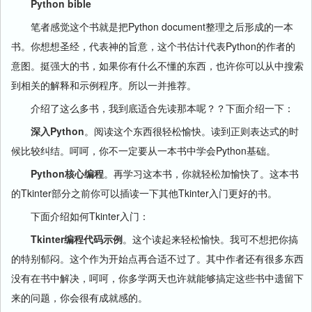
Python bible
笔者感觉这个书就是把Python document整理之后形成的一本
书。你想想圣经，代表神的旨意，这个书估计代表Python的作者的
意图。挺强大的书，如果你有什么不懂的东西，也许你可以从中搜索
到相关的解释和示例程序。所以一并推荐。
介绍了这么多书，我到底适合先读那本呢？？下面介绍一下：
深入Python
。阅读这个东西很轻松愉快。读到正则表达式的时
候比较纠结。呵呵，你不一定要从一本书中学会Python基础。
Python核心编程
。再学习这本书，你就轻松加愉快了。这本书
的Tkinter部分之前你可以插读一下其他Tkinter入门更好的书。
下面介绍如何Tkinter入门：
Tkinter编程代码示例
。这个读起来轻松愉快。我可不想把你搞
的特别郁闷。这个作为开始点再合适不过了。其中作者还有很多东西
没有在书中解决，呵呵，你多学两天也许就能够搞定这些书中遗留下
来的问题，你会很有成就感的。