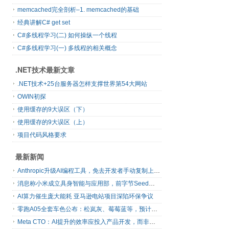
memcached完全剖析–1. memcached的基础
经典讲解C# get set
C#多线程学习(二) 如何操纵一个线程
C#多线程学习(一) 多线程的相关概念
.NET技术最新文章
.NET技术+25台服务器怎样支撑世界第54大网站
OWIN初探
使用缓存的9大误区（下）
使用缓存的9大误区（上）
项目代码风格要求
最新新闻
Anthropic升级AI编程工具，免去开发者手动复制上下文
消息称小米成立具身智能与应用部，前字节Seed孔涛挂帅
AI算力催生庞大能耗 亚马逊电站项目深陷环保争议
零跑A05全套车色公布：松岚灰、莓莓蓝等，预计明日上市
Meta CTO：AI提升的效率应投入产品开发，而非增加休假