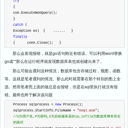
try
{      
con.ExecuteNonQuery();  
}  
catch
 (
Exception ex)  {    ......   }  
finally
{      conn.Close();   }
那么会发现报错，就是go语句附近有错误。可以利用word替换
go成""那么在运行程序就发现数据库表也就创建出来了。
那么可能会遇到这种情况，数据库包含存储过程，视图，函数
等。这就是笔者遇到的情况。那么此时就需要在那个特别的图上全
选。然而笔者照上面的做总是会报错，但是在sql里执行就没有报
错。最终也终于解决该问题
Process sqlprocess 
=
new
 Process();                
sqlprocess.StartInfo.FileName 
=
"
osql.exe
"
;              
//
U为用户名,P为密码,S为目标服务器的ip,infile为数据库脚本所在
的路径                