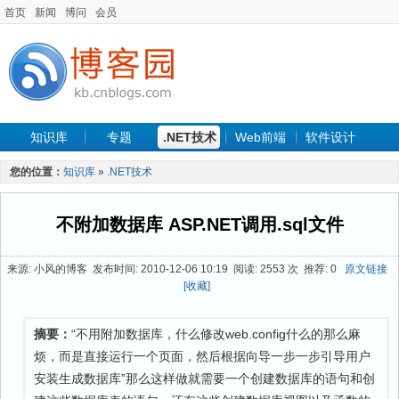
首页
新闻
博问
会员
知识库
专题
.NET技术
Web前端
软件设计
手机开发
软件工程
程序人生
项目管理
数据库
您的位置：
知识库
»
.NET技术
最新文章
不附加数据库 ASP.NET调用.sql文件
来源: 小风的博客 发布时间: 2010-12-06 10:19 阅读: 2553 次 推荐: 0
原文链接
[收藏]
摘要：
“不用附加数据库，什么修改web.config什么的那么麻
烦，而是直接运行一个页面，然后根据向导一步一步引导用户
安装生成数据库”那么这样做就需要一个创建数据库的语句和创