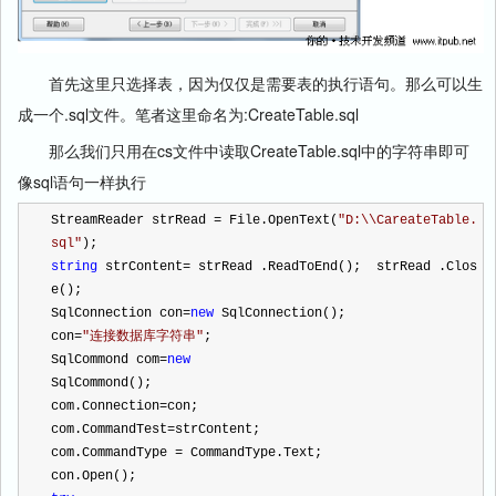
首先这里只选择表，因为仅仅是需要表的执行语句。那么可以生
成一个.sql文件。笔者这里命名为:CreateTable.sql
那么我们只用在cs文件中读取CreateTable.sql中的字符串即可
像sql语句一样执行
StreamReader strRead 
=
 File.OpenText(
"
D:\\CareateTable.
sql
"
);  
string
 strContent
=
 strRead .ReadToEnd();  strRead .Clos
e();  
SqlConnection con
=
new
 SqlConnection();  
con
=
"
连接数据库字符串
"
;  
SqlCommond com
=
new
SqlCommond();  
com.Connection
=
con;  
com.CommandTest
=
strContent;  
com.CommandType 
=
 CommandType.Text;  
con.Open();  