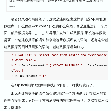
建这些数据库表的语句，还有这些创建数据库视图以及函数的
语句。
笔者好久没有写随笔了，这次是遇到提出这样的问题“不用附加
数据库，什么修改web.config什么的那么麻烦，而是直接运行一个页
面，然后根据向导一步一步引导用户安装生成数据库”那么这样做就
需要一个创建数据库的语句和创建这些数据库表的语句，还有这些创
建数据库视图以及函数的语句。创建数据库语句好办,
"
IF Not EXISTS (select name from master.dbo.sysdatabase
s where name = 
N'
"
+
 DataBaseName
+
"
') CREATE DATABASE 
"
+
 DataBaseNam
e
"
Use [
"
+
 DataBaseName
+
"
];
"
在asp.net中的cs文件中像执行sql语句一样执行就行了。
那么创建数据库的语句怎么得到呢?一个方法是设计数据库的文
件中直接生成，另外一个方法从现有的数据库中获得。选取数据库点
击反键如图