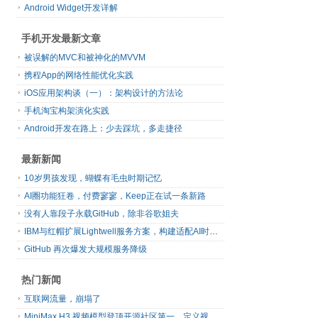
Android Widget开发详解
手机开发最新文章
被误解的MVC和被神化的MVVM
携程App的网络性能优化实践
iOS应用架构谈（一）：架构设计的方法论
手机淘宝构架演化实践
Android开发在路上：少去踩坑，多走捷径
最新新闻
10岁男孩发现，蝴蝶有毛虫时期记忆
AI圈功能狂卷，付费寥寥，Keep正在试一条新路
没有人靠段子永载GitHub，除非谷歌姐夫
IBM与红帽扩展Lightwell服务方案，构建适配AI时代开源生态的可信基础设施
GitHub 再次爆发大规模服务降级
热门新闻
互联网流量，崩塌了
MiniMax H3 视频模型登顶开源社区第一，定义视频模型领域“斩杀线”