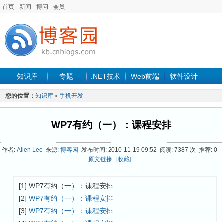
首页
新闻
博问
会员
知识库
专题
.NET技术
Web前端
软件设计
手机开发
软件工程
程序人生
项目管理
数据库
您的位置：
知识库
»
手机开发
最新文章
WP7有约（一）：课程安排
作者:
Allen Lee
来源:
博客园
发布时间: 2010-11-19 09:52 阅读: 7387 次 推荐: 0
原文链接
[收藏]
[1] WP7有约（一）：课程安排
[2]
WP7有约（一）：课程安排
[3]
WP7有约（一）：课程安排