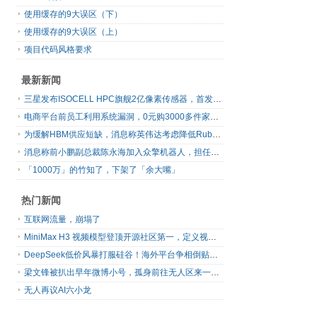
使用缓存的9大误区（下）
使用缓存的9大误区（上）
项目代码风格要求
最新新闻
三星发布ISOCELL HPC旗舰2亿像素传感器，首发16-bit RAW输出
电商平台前员工利用系统漏洞，0元购3000多件家电！
为缓解HBM供应短缺，消息称英伟达考虑降低Rubin Ultra GPU配置
消息称前小鹏副总裁陈永海加入众擎机器人，担任运营总裁
「1000万」的竹知了，下架了「余大嘴」
热门新闻
互联网流量，崩塌了
MiniMax H3 视频模型登顶开源社区第一，定义视频模型领域“斩杀线”
DeepSeek低价风暴打服硅谷！海外平台争相倒贴V4 Flash
梁文锋被扒出早年微博小号，孤身前往无人区来一场相当 deep 的 seek 旅行
无人再议AI六小龙