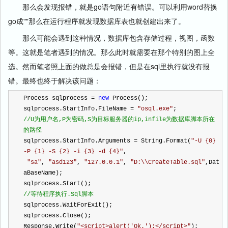
那么会发现报错，就是go语句附近有错误。可以利用word替换
go成""那么在运行程序就发现数据库表也就创建出来了。
那么可能会遇到这种情况，数据库包含存储过程，视图，函数
等。这就是笔者遇到的情况。那么此时就需要在那个特别的图上全
选。然而笔者照上面的做总是会报错，但是在sql里执行就没有报
错。最终也终于解决该问题：
Process sqlprocess 
=
new
 Process();
sqlprocess.StartInfo.FileName 
=
"
osql.exe
"
;
//
U为用户名,P为密码,S为目标服务器的ip,infile为数据库脚本所在
的路径
sqlprocess.StartInfo.Arguments 
=
 String.Format(
"
-U {0} 
-P {1} -S {2} -i {3} -d {4}
"
,
"
sa
"
, 
"
asd123
"
, 
"
127.0.0.1
"
, 
"
D:\\CreateTable.sql
"
,Dat
aBaseName);
sqlprocess.Start();
//
等待程序执行.Sql脚本
sqlprocess.WaitForExit();
sqlprocess.Close();
Response.Write(
"
<script>alert('Ok.');</script>
"
);