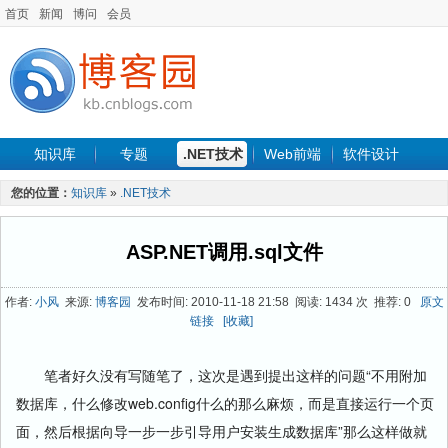
首页
新闻
博问
会员
知识库
专题
.NET技术
Web前端
软件设计
手机开发
软件工程
程序人生
项目管理
数据库
您的位置：
知识库
»
.NET技术
最新文章
ASP.NET调用.sql文件
作者:
小风
来源:
博客园
发布时间: 2010-11-18 21:58 阅读: 1434 次 推荐: 0
原文
链接
[收藏]
笔者好久没有写随笔了，这次是遇到提出这样的问题“不用附加
数据库，什么修改web.config什么的那么麻烦，而是直接运行一个页
面，然后根据向导一步一步引导用户安装生成数据库”那么这样做就