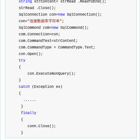
string
 strContent
=
 strRead .ReadToEnd();
  strRead .Close();
  SqlConnection con
=
new
 SqlConnection();
  con
=
"
连接数据库字符串
"
;
  SqlCommond com
=
new
 SqlCommond();
  com.Connection
=
con;
  com.CommandTest
=
strContent;
  com.CommandType 
=
 CommandType.Text;
  con.Open();
try
  {
      con.ExecuteNonQuery();
  }
catch
 (Exception ex)
  {
    ......
   }
finally
   {
      conn.Close();
   }