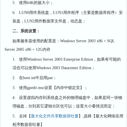
5.
使用
64K
的簇大小；
6.
LUN0
用作系统盘，
LUN1
用作程序（主要是数据库程序）安
装盘，
LUN2
用作数据库文件盘，动态盘；
二、
系统设置：
如果服务器使用的配置是：
Windows Server 2003 x86 + SQL
Server 2005 x86 + 12G
内存
1.
使用
Windows Server 2003 Enterprise Edition
，如果有可能的
话也可以使用
Windows 2003 Datacenter Edition
；
2.
在
boot.ini
中启用
pae
；
3.
使用
gpedit.msc
设置【内存中锁定页】；
4.
设置虚拟内存到系统盘之外的物理磁盘中，如果是同一块物
理磁盘，分到其它逻辑分区也可以；设置大小看情况而定；
,
5.
去掉【
最大化文件共享数据吞吐量
】
选择【
最大化网络应用
程序数据吞吐量】