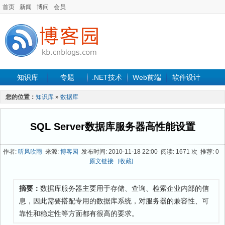
首页
新闻
博问
会员
知识库
专题
.NET技术
Web前端
软件设计
手机开发
软件工程
程序人生
项目管理
数据库
您的位置：
知识库
»
数据库
最新文章
SQL Server数据库服务器高性能设置
作者:
听风吹雨
来源:
博客园
发布时间: 2010-11-18 22:00 阅读: 1671 次 推荐: 0
原文链接
[收藏]
摘要：
数据库服务器主要用于存储、查询、检索企业内部的信
息，因此需要搭配专用的数据库系统，对服务器的兼容性、可
靠性和稳定性等方面都有很高的要求。