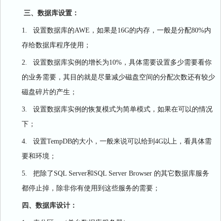
三、
数据库设置：
1.
设置数据库的
AWE
，如果是
16G
的内存，一般是分配
80%
内
存给数据库程序使用；
2.
设置数据库实例的增长为
10%
，具体需要设置多少需要看你
的业务需要，其目的就是尽量减少磁盘空间的分配次数还有较少
磁盘碎片的产生；
3.
设置数据库实例的恢复模式为简单模式，如果在可以的情况
下；
4.
设置
TempDB
的大小，一般来说可以给到
4G
以上，看具体需
要和环境；
5.
把除了
SQL Server
和
SQL Server Browser
的其它数据库服务
都停止掉，除非你有使用到这些服务的需要；
四、
数据库设计：