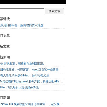
荐链接
程序员问答平台，解决您的技术难题
门文章
新文章
新新闻
10岁男孩发现，蝴蝶有毛虫时期记忆
I圈功能狂卷，付费寥寥，Keep正在试一条新路
有人靠段子永载GitHub，除非谷歌姐夫
IBM与红帽扩展Lightwell服务方案，构建适配AI时代开源生态的可信基础设施
itHub 再次爆发大规模服务降级
门新闻
MiniMax H3 视频模型登顶开源社区第一，定义视频模型领域“斩杀线”