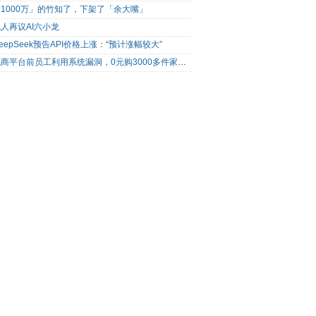
1000万」的竹知了，下架了「余大嘴」
人再议AI六小龙
eepSeek预告API价格上涨：“预计涨幅较大”
电商平台前员工利用系统漏洞，0元购3000多件家电！