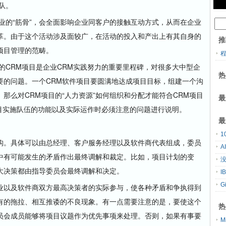
队。
的“筋骨”，会全面影响企业同客户的接触互动方式，从而在企业
革。由于这个活动涉及面较广，在活动的投入和产出上有其自身的
推
项目管理的范畴。
CRM项目是企业CRM实践努力的重要里程碑，对很多大中型企
热
要的问题。一个CRM软件项目要圆满地达成项目目标，组建一个沟
那么对CRM项目的“人力资源”如何组织和分配才能符合CRM项目
最
项目实施队伍的功能以及实际运作时必须注意的问题进行说明。
最
。具体可以由总经理、客户服务经理以及软件商代表组成，委员
A
中有可能发生的矛盾作出最终调解和裁定。比如，项目计划的变
没
大决策都由指导委员会最终调解和决定。
G
以及软件商双方最高决策者的实际参与，使各种矛盾和争执得到
有的拖拉、相互推诿的不良现象。有一点需要注意的是，要使这个
热
员会成员能够将项目议题作为优先事项来处理。否则，如果有事要