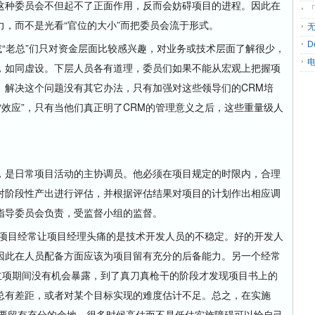
这种委员会不但起不了正面作用，反而会妨碍项目的进程。因此在
「
，而不是光看“官位的大小”而把委员会流于形式。
无
D
“老总”们只对资金层面比较感兴趣，对业务或技术层面了解很少，
，如同虚设。下层人员各有道理，委员们如果不能从宏观上把握项
。解决这个问题没有其它办法，只有加强对这些领导们的CRM培
“效应”，只有当他们真正明了CRM的管理意义之后，这些重量级人
是日常项目活动的主协调员。他必须在项目规定的时限内，合理
对阶段性产出进行评估，并根据评估结果对项目的计划作出相应调
指导委员会负责，受监督小组的监督。
项目经常让项目经理头痛的是技术开发人员的不稳定。好的开发人
因此在人员配备方面应该为项目留有充分的后备能力。另一个经常
立项期间没有机会暴露，到了真刀真枪干的阶段才发现项目书上的
总有差距，或者对某个目标实现的难度估计不足。总之，在实施
展要留有充分的余地，很多时候高估而不是低估实施障碍可以给自己