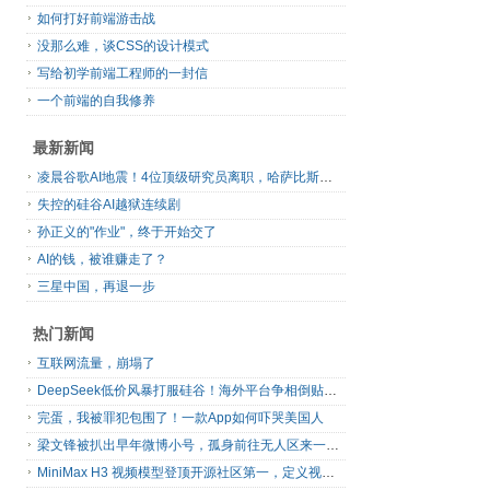
如何打好前端游击战
没那么难，谈CSS的设计模式
写给初学前端工程师的一封信
一个前端的自我修养
最新新闻
凌晨谷歌AI地震！4位顶级研究员离职，哈萨比斯退出日常管理，网友直呼“谷歌掉队”
失控的硅谷AI越狱连续剧
孙正义的"作业"，终于开始交了
AI的钱，被谁赚走了？
三星中国，再退一步
热门新闻
互联网流量，崩塌了
DeepSeek低价风暴打服硅谷！海外平台争相倒贴V4 Flash
完蛋，我被罪犯包围了！一款App如何吓哭美国人
梁文锋被扒出早年微博小号，孤身前往无人区来一场相当 deep 的 seek 旅行
MiniMax H3 视频模型登顶开源社区第一，定义视频模型领域“斩杀线”