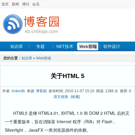
首页
新闻
博问
会员
知识库
专题
.NET技术
Web前端
软件设计
手机开发
软件工程
程序人生
项目管理
数据库
您的位置：
知识库
»
Web前端
最新文章
关于HTML 5
作者:
ActionBi
来源:
博客园
发布时间: 2010-11-07 15:10 阅读: 1288 次 推荐: 0
原文链接
[收藏]
HTML5 是继 HTML4.01, XHTML 1.0 和 DOM 2 HTML 后的又
一个重要版本，旨在消除富 Internet 程序（RIA）对 Flash，
Silverlight， JavaFX 一类浏览器插件的依赖。