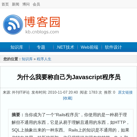
首页
新闻
博问
会员
知识库
专题
.NET技术
Web前端
软件设计
手机开发
软件工程
程序人生
项目管理
数据库
您的位置：
知识库
»
程序人生
最新文章
为什么我要称自己为Javascript程序员
来源: 外刊IT评论 发布时间: 2010-11-07 20:40 阅读: 1783 次 推荐: 0
原文链接
[收藏]
摘要：
当你成为了一个“Rails程序员”，你使用的是一种易于理
解但不通用的东西，它是从易于理解且通用的东西，如HTTP，
SQL上抽象出来的一种东西。 Rails上的知识是不通用的，如果