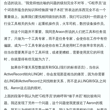
合适的说法。”我觉得他比喻的问题的级别完全不对等，“C程序员”这
个词语所蕴含的知识和经验跟“锤子木匠”所表达的东西完全不在一个
重量级上。如果我们要找相同级别的东西，我们可以找到一些跟这个
行业工具相关的头衔：起重机操作员，火车司机，数控设备操作员。
但这个问题并不重要。我同意Araon所说的人们把工具和任务混
淆了。只做为一个工具专家，而不是任务专家，会使你在工作中有些
偏跛。成为一个工具专家会使你在有工具使用时工作效率非常的高，
但当你需要离开这个工具环境，或者更糟糕，需要使用其它的环境
时，你就显得有些无能为力了。
如果你不懂关系型数据库和SQL(现行的标准语言)，当你从
ActiveRecord转向LINQ时，你会发现那是相当的痛苦，因为你需要
在LINQ和ActiveRecord之间找映射关系，而不是从LINQ和SQL之间
找。Aaron这点说的很对。
上面的段落中我认为把”C程序员”的称呼和“锤子木匠”相比较有问
题。我还发现了另外一个问题，这个问题使我更接近了Aaron的视
角。我不认为编程语言是一种工具，我认为它是思想的记号。如果说