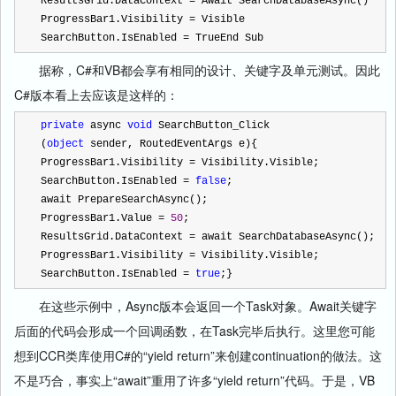
ResultsGrid.DataContext 
=
 Await SearchDatabaseAsync()  
ProgressBar1.Visibility 
=
 Visible   
SearchButton.IsEnabled 
=
 TrueEnd Sub
据称，C#和VB都会享有相同的设计、关键字及单元测试。因此
C#版本看上去应该是这样的：
private
 async 
void
 SearchButton_Click
(
object
 sender, RoutedEventArgs e){  
ProgressBar1.Visibility 
=
 Visibility.Visible;   
SearchButton.IsEnabled 
=
false
;   
await PrepareSearchAsync();   
ProgressBar1.Value 
=
50
;   
ResultsGrid.DataContext 
=
 await SearchDatabaseAsync();   
ProgressBar1.Visibility 
=
 Visibility.Visible;   
SearchButton.IsEnabled 
=
true
;}
在这些示例中，Async版本会返回一个Task对象。Await关键字
后面的代码会形成一个回调函数，在Task完毕后执行。这里您可能
想到CCR类库使用C#的“yield return”来创建continuation的做法。这
不是巧合，事实上“await”重用了许多“yield return”代码。于是，VB