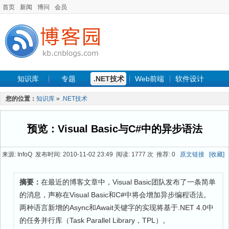
首页
新闻
博问
会员
知识库
专题
.NET技术
Web前端
软件设计
手机开发
软件工程
程序人生
项目管理
数据库
您的位置：
知识库
»
.NET技术
最新文章
预览：Visual Basic与C#中的异步语法
来源: InfoQ 发布时间: 2010-11-02 23:49 阅读: 1777 次 推荐: 0
原文链接
[收藏]
摘要：
在最近的博客文章中，Visual Basic团队发布了一条简单
的消息，声称在Visual Basic和C#中将会增加异步编程语法。
两种语言新增的Async和Await关键字的实现将基于.NET 4.0中
的任务并行库（Task Parallel Library，TPL）。