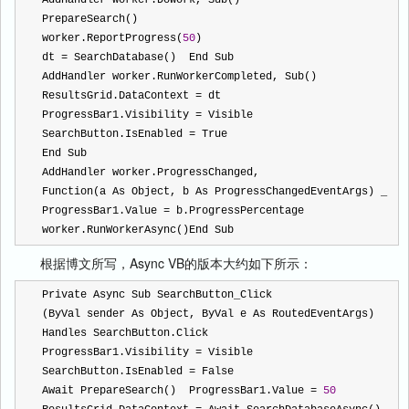
AddHandler worker.DoWork, Sub()    
PrepareSearch()    
worker.ReportProgress(
50
)    
dt 
=
 SearchDatabase()  End Sub   
AddHandler worker.RunWorkerCompleted, Sub()    
ResultsGrid.DataContext 
=
 dt     
ProgressBar1.Visibility 
=
 Visible     
SearchButton.IsEnabled 
=
 True   
End Sub     
AddHandler worker.ProgressChanged,       
Function(a As Object
ProgressBar1.Value 
=
 b.ProgressPercentage  
worker.RunWorkerAsync()End Sub
根据博文所写，Async VB的版本大约如下所示：
Private Async Sub SearchButton_Click
(ByVal sender As Object, ByVal e As RoutedEventArgs) 
Handles SearchButton.Click   
ProgressBar1.Visibility 
=
 Visible   
SearchButton.IsEnabled 
=
 False   
Await PrepareSearch()  ProgressBar1.Value 
=
50