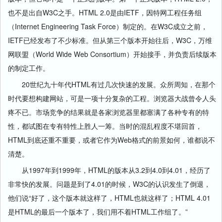
也不是出自W3C之手。HTML 2.0是由IETF，因特网工程任务组
（Internet Engineering Task Force）制定的。在W3C成立之前，
IETF已经发布了不少标准。但从第三个版本开始往后，W3C，万维
网联盟（World Wide Web Consortium）开始接手，并负责后续版本
的制定工作。
20世纪九十年代HTML有过几次快速的发展。众所周知，在那个
时代要想构建网站，可是一项十分复杂的工程。浏览器大战曾令人头
疼不已。市场竞争的结果就是各家浏览器里都塞满了各种专有的特
性，都试图在专有特性上胜人一筹。当时的混乱程度不堪回首，
HTML到底还重不重要，或者它作为Web格式的前景如何，谁都说不
清楚。
从1997年到1999年，HTML的版本从3.2到4.0到4.01，经历了
非常快的发展。问题是到了4.01的时候，W3C的认识发生了倒退，
他们说“好了，这个版本就这样了，HTML也就这样了；HTML 4.01
是HTML的最后一个版本了，我们用不着HTML工作组了。”