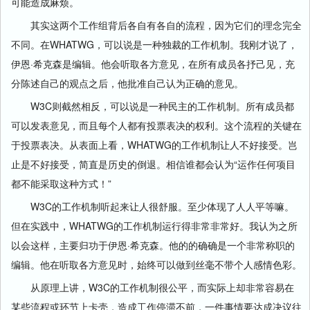
可能造成麻烦。
其实这两个工作组背后各自有各自的流程，因为它们的理念完全
不同。在WHATWG，可以说是一种独裁的工作机制。我刚才说了，
伊恩·希克森是编辑。他会听取各方意见，在所有成员各抒己见，充
分陈述自己的观点之后，他批准自己认为正确的意见。
W3C则截然相反，可以说是一种民主的工作机制。所有成员都
可以发表意见，而且每个人都有投票表决的权利。这个流程的关键在
于投票表决。从表面上看，WHATWG的工作机制让人不好接受。岂
止是不好接受，简直是历史的倒退。相信谁都会认为“运作任何项目
都不能采取这种方式！”
W3C的工作机制听起来让人很舒服。至少体现了人人平等嘛。
但在实践中，WHATWG的工作机制运行得非常非常好。我认为之所
以会这样，主要归功于伊恩·希克森。他的的确确是一个非常称职的
编辑。他在听取各方意见时，始终可以做到丝毫不带个人感情色彩。
从原理上讲，W3C的工作机制很公平，而实际上却非常容易在
某些流程或环节上卡壳，造成工作停滞不前，一件事情要达成决议往