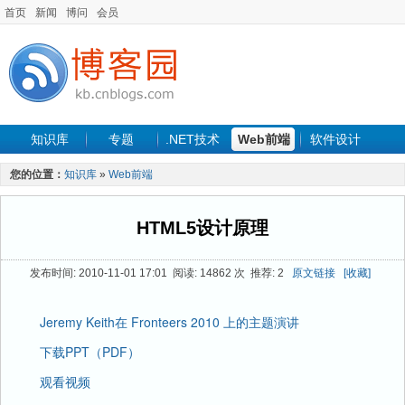
首页
新闻
博问
会员
知识库
专题
.NET技术
Web前端
软件设计
手机开发
软件工程
程序人生
项目管理
数据库
您的位置：
知识库
»
Web前端
最新文章
HTML5设计原理
发布时间: 2010-11-01 17:01 阅读: 14862 次 推荐: 2
原文链接
[收藏]
Jeremy Keith在 Fronteers 2010 上的主题演讲
下载PPT（PDF）
观看视频