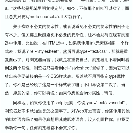
8。”这些都是规范里明文规定的。如今，不仅那个斜杠可以省了，而
且总共只要写
meta charset=”utf-8″
就行了。
关于省略不必要的复杂性，或者说避免不必要的复杂性的例子还
有不少。但关键是既能避免不必要的复杂性，还不会妨碍在现有浏览
器中使用。比如说，在HTML5中，如果我使用link元素链接到一个样
式表，我说了
rel=”stylesheet”
，然后再说
type=”text/css”
，那就是重
复自己了。对浏览器而言，我就是在重复自己。浏览器用不着同时看
到这两个属性。浏览器只要看到
rel=”stylesheet”
就够了，因为它可以
猜出来你要链接的是一个CSS样式表。所以就不用再指定type属性
了。你不是已经说了这是一个样式表了嘛；不用再说第二次了。当
然，愿意的话，你可以再说；如果你想包含type属性，请便。
同样地，如果你使用了script元素，你说
type=”text/javascript”
，
浏览器差不多就知道是怎么回事了。对Web开发而言，你还使用其他
的脚本语言吗？如果你真想用其他脚本语言，没人会阻拦你。但我要
奉劝你一句，任何浏览器都不会支持你。