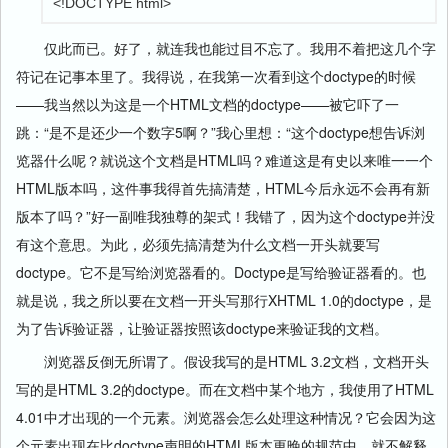
<!DOCTYPE html>
仅此而已。好了，就连我也能过目不忘了。我用不着把这几个字
符记在记事本里了。我得说，在我第一次看到这个doctype的时候
——我当然以为这是一个HTML文档的doctype——被它吓了一
跳：“是不是还少一个数字5啊？”我心里想：“这个doctype想告诉浏
览器什么呢？就说这个文档是HTML吗？难道这是有史以来唯一一个
HTML版本吗，这件事我得首先搞清楚，HTML今后永远不会再有新
版本了吗？”好一副唯我独尊的架式！我错了，因为这个doctype并没
有这个意思。为此，必须先搞清楚为什么文档一开头就要写
doctype。它不是写给浏览器看的。Doctype是写给验证器看的。也
就是说，我之所以要在文档一开头写那行XHTML 1.0的doctype，是
为了告诉验证器，让验证器按照该doctype来验证我的文档。
浏览器反倒无所谓了。假设我写的是HTML 3.2文档，文档开头
写的是HTML 3.2的doctype。而在文档中某个地方，我使用了HTML
4.01中才出现的一个元素。浏览器会怎么处理这种情况？它会因为这
个元素出现在比doctype声明的HTML版本更晚的规范中，就不解释