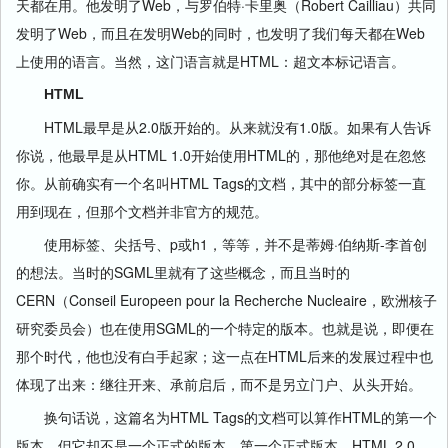
天都在用。他发明了Web，与罗伯特·卡里奥（Robert Cailliau）共同
发明了Web，而且在发明Web的同时，也发明了我们每天都在Web
上使用的语言。当然，这门语言就是HTML：超文本标记语言。
HTML
HTML最早是从2.0版开始的。从来就没有1.0版。如果有人告诉
你说，他最早是从HTML 1.0开始使用HTML的，那他绝对是在忽悠
你。从前确实有一个名叫HTML Tags的文档，其中的部分标签一直
用到现在，但那个文档并非官方的规范。
使用标签、尖括号、p或h1，等等，并不是蒂姆·伯纳斯-李首创
的想法。当时的SGML里就有了这些概念，而且当时的
CERN（Conseil Europeen pour la Recherche Nucleaire，欧洲核子
研究委员会）也在使用SGML的一个特定的版本。也就是说，即便在
那个时代，他也没有白手起家；这一点在HTML后来的发展过程中也
体现了出来：继往开来、承前启后，而不是另立门户、从头开始。
换句话说，这篇名为HTML Tags的文档可以算作HTML的第一个
版本，但它却不是一个正式的版本。第一个正式版本，HTML 2.0，