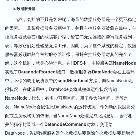
b. 数据服务器
当然，会挂的不只是客户端，海量的数据服务器是一个更不稳定
的因素。一旦某数据服务器牺牲了，并且主控服务器被蒙在鼓中，主
控服务器就会变相的欺骗客户端，给它们无法连接的读写服务器列
表，导致它们处处碰壁无法工作。因此，为了整个系统的稳定，数据
服务器必须时刻向主控服务器汇报，保持主控服务器对其的完全了
解，这个机制，就是心跳消息。在HDFS中，主控服务器
NameNode
实现了
DatanodeProtocol
接口，数据服务器
DataNode
会在主循环
中，不停的调用该协议中的
sendHeartbeat
方法，向NameNode汇
报状况。在此调用中，DataNode会将其整体运行状况告知
NameNode，比如：有多少可用空间、用了多大的空间，等等之
类。NameNode会记住此DataNode的运行状况，作为新的数据块分
配或是负载均衡的依据。当NameNode处理完成此消息后，会将相
关的指令封装成一个
DatanodeCommand
对象，交还给
DataNode，告诉数据服务器什么数据块要删除什么数据块要新增等