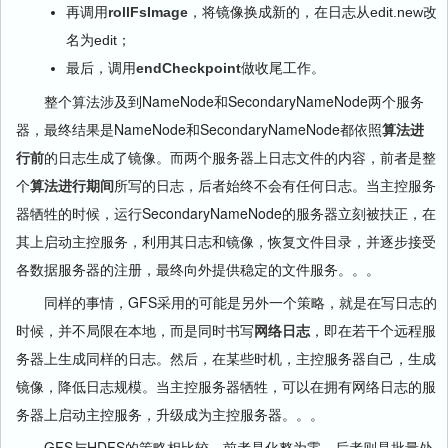
再调用
rollFsImage
，将镜像换成新的，在日志从edit.new改
名为edit；
最后，调用
endCheckpoint
做收尾工作。
整个算法涉及到NameNode和SecondaryNameNode两个服务
器，最终结果是NameNode和SecondaryNameNode都依照
算法进
行前
的日志生成了镜像。而两个服务器上日志文件的内容，前者是整
个
算法进行期间
所写的日志，后者始终不会有任何日志。当主控服务
器牺牲的时候，运行SecondaryNameNode的服务器立刻被扶正，在
其上启动主控服务，利用其日志和镜像，恢复文件目录，并逐步接受
各数据服务器的注册，最终向外提供稳定的文件服务。。。
同样的事情，GFS采用的可能是另外一个策略，就是在写日志的
时候，并不局限在本地，而是同时书写
网络日志
，即在若干个远程服
务器上生成同样的日志。然后，在某些时机，主控服务器自己，生成
镜像，降低日志规模。当主控服务器牺牲，可以在拥有网络日志的服
务器上启动主控服务，升级成为主控服务器。。。
GFS与HDFS的策略相比较，前者是化整为零，后者则是批量处