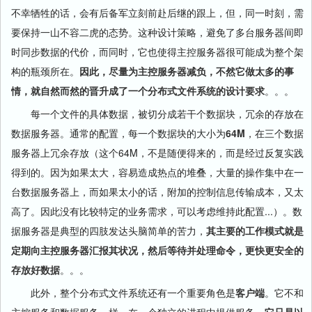
不幸牺牲的话，会有后备军立刻前赴后继的跟上，但，同一时刻，需
要保持一山不容二虎的态势。这种设计策略，避免了多台服务器间即
时同步数据的代价，而同时，它也使得主控服务器很可能成为整个架
构的瓶颈所在。
因此，尽量为主控服务器减负，不然它做太多的事
情，就自然而然的晋升成了一个分布式文件系统的设计要求
。。。
每一个文件的具体数据，被切分成若干个数据块，冗余的存放在
数据服务器。通常的配置，每一个数据块的大小为
64M
，在三个数据
服务器上冗余存放（这个64M，不是随便得来的，而是经过反复实践
得到的。因为如果太大，容易造成热点的堆叠，大量的操作集中在一
台数据服务器上，而如果太小的话，附加的控制信息传输成本，又太
高了。因此没有比较特定的业务需求，可以考虑维持此配置...）。数
据服务器是典型的四肢发达头脑简单的苦力，
其主要的工作模式就是
定期向主控服务器汇报其状况，然后等待并处理命令，更快更安全的
存放好数据
。。。
此外，整个分布式文件系统还有一个重要角色是
客户端
。它不和