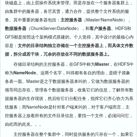
块磁盘上，由上层操作系统来管理。而是存放在一个服务器集群上，
由集群中的服务器，各尽其责，通力合作，提供整个文件系统的服
务。其中重要的服务器包括：
主控服务器
（Master/NameNode），
数据服务器
（ChunkServer/DataNode），和
客户服务器
。HDFS和
GFS都是按照这个架构模式搭建的。个人觉得，其中设计的最核心内
容是：
文件的目录结构独立存储在一个主控服务器上，而具体文件数
据，拆分成若干块，冗余的存放在不同的数据服务器上。
存储目录结构的主控服务器，在GFS中称为
Master
，在HDFS中
称为
NameNode
。这两个名字，叫得都有各自的理由，是瞎子摸象
各表一面。Master是之于数据服务器来叫的，它做为数据服务器的
领导同志存在，管理各个数据服务器，收集它们的信息，了解所有数
据服务器的生存现状，然后给它们分配任务，指挥它们齐心协力为系
统服务；而NameNode是针对客户端来叫的，对于客户端而言，主
控服务器上放着所有的文件目录信息，要找一个文件，必须问问它，
由此而的此名。。。
主控服务器在整个集群中，同时提供服务的只存在一个，如果它