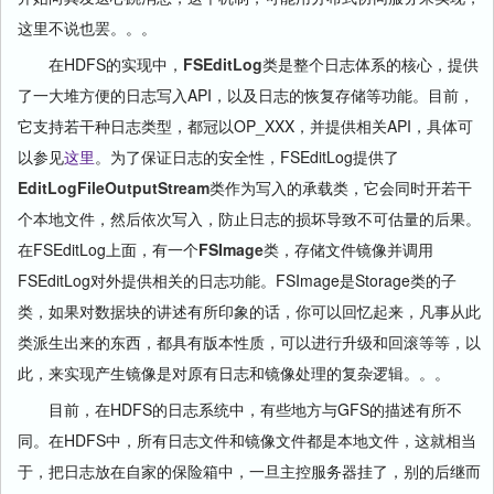
这里不说也罢。。。
在HDFS的实现中，
FSEditLog
类是整个日志体系的核心，提供
了一大堆方便的日志写入API，以及日志的恢复存储等功能。目前，
它支持若干种日志类型，都冠以OP_XXX，并提供相关API，具体可
以参见
这里
。为了保证日志的安全性，FSEditLog提供了
EditLogFileOutputStream
类作为写入的承载类，它会同时开若干
个本地文件，然后依次写入，防止日志的损坏导致不可估量的后果。
在FSEditLog上面，有一个
FSImage
类，存储文件镜像并调用
FSEditLog对外提供相关的日志功能。FSImage是Storage类的子
类，如果对数据块的讲述有所印象的话，你可以回忆起来，凡事从此
类派生出来的东西，都具有版本性质，可以进行升级和回滚等等，以
此，来实现产生镜像是对原有日志和镜像处理的复杂逻辑。。。
目前，在HDFS的日志系统中，有些地方与GFS的描述有所不
同。在HDFS中，所有日志文件和镜像文件都是本地文件，这就相当
于，把日志放在自家的保险箱中，一旦主控服务器挂了，别的后继而