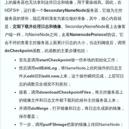
上的服务器也无法拿到这些日志和镜像，用于重振雄风。因此，在
HDFS中，运行着一个
SecondaryNameNode
服务器，它做为主控
服务器的替补，隐忍厚积薄发为篡位做好准备，其中，核心内容就
是：
定期下载并处理日志和镜像
。SecondaryNameNode看上去像客
户端一样，与NameNode之间，走着
NamenodeProtocol
协议。它
会不停的查看主控服务器上面累计日志的大小，当达到阈值后，调用
doCheckpoint
函数，此函数的主要步骤包括：
首先是调用
startCheckpoint
做一些本地的初始化工作；
然后调用
rollEditLog
，将NameNode上此时操作的日志文
件从
edit
切到
edit.new
上来，这个操作瞬间完成，上层写日
志的函数完全感觉不到差别；
接着，调用
downloadCheckpointFiles
，将主控服务器上
的镜像文件和日志文件都下载到此候补主控服务器上来；
并调用
doMerge
，打开镜像和日志，将日志生成新的镜像，
保存覆盖；
下一步，调用
putFSImage
把新的镜像上传回NameNode；