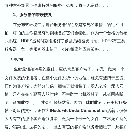
各种意外场景下健康持续的服务，否则，将一无是处。。。
1、服务器的错误恢复
在分布式环境中，哪台服务器牺牲都是常见的事情，牺牲不可
怕，可怕的是你都没有时刻准备好它们会牺牲。作为一个合格的分布
式系统，HDFS当然时刻准备好了前赴后继奋勇向前。HDFS有三类
服务器，每一类服务器出错了，都有相应的应急策略。。。
a. 客户端
生命最轻如鸿毛的童鞋，应该就是客户端了。毕竟，做为一个
文件系统的使用者，在整个文件系统中的地位，难免有些归于三流。
而作为客户端，大部分时候，牺牲了就牺牲了，没人哀悼，无人同
情，只有在在辛勤写入的时候，不幸辞世（机器挂了，或者网络断
了，诸如此类...），才会引起些恐慌。因为，此时此刻，在主控服务
器上对应的文件，正作为
INodeFileUnderConstruction
活着，仅仅
为占有它的那个客户端服务者，做为一个专一的文件，它不允许别的
客户端染指。这样的话，一旦占有它的客户端服务者牺牲了，此客户