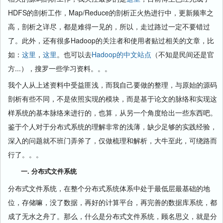
HDFS的剖析工作，Map/Reduce的剖析正火热进行中，更新频率之
高，剖析之详尽，都是难得一见的，所以，走过路过一定不要错过
了。此外，还有很多Hadoop的关注者和使用者贴过相关的文章，比
如：
这里
，
这里
。也可以去
Hadoop的中文站点
（不知是民间还是官
方...），搜罗一些学习资料。。。
我个人从上述资料中受益匪浅，而我自己要做的整理，与原始的源码
剖析有些不同，不是依照实现的模块，而是基于论文的脉络和实现这
样系统的基本脉络来进行的，也算，从另一个角度给出一些东西吧。
鉴于个人对于分布式系统的理解非常的浅薄，缺少足够的实践经验，
深入的问题就不班门弄斧了，仅做梳理和解析，大牛至此，可绕路而
行了。。。
一. 分布式文件系统
分布式文件系统，在整个分布式系统体系中处于最低层最基础的地
位，存储嘛，没了数据，再好的计算平台，再完善的数据库系统，都
成了无水之舟了。那么，什么是分布式文件系统，顾名思义，就是分