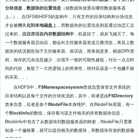
分块信息
，
数据块的位置信息
（就数据块放置在哪些数据服务器
上...）。在GFS和HDFS的架构中，只有文件的目录结构和分块信息
才会被
持久化到本地磁盘
上，而数据块的位置信息则是通过动态汇总
过来的，
仅仅存活在内存数据结构中
，机器挂了，就灰飞烟灭了。每
一个数据服务器启动后，都会向主控服务器发送注册消息，将其上数
据块的状况都告知于主控服务器。俗话说，简单就是美，根据DRY原
则，保存的冗余信息越少，出现不一致的可能性越低，付出一点点时
间的代价，换取了一大把逻辑上的简单性，绝对应该是一个包赚不赔
的买卖。。。
在HDFS中，
FSNamespacesystem
类就负责保管文件系统的
目录结构以及每个文件的分块状况的，其中，前者是由
FSDirectory
类来负责，后者是各个
INodeFile
本身维护。在INodeFile里面，有一
个
BlockInfo
的数组，保存着与该文件相关的所有数据块信息，
BlockInfo中包含了从数据块到数据服务器的映射，INodeFile只需要
知道一个偏移量，就可以提供相关的数据块，和数据块存放的数据服