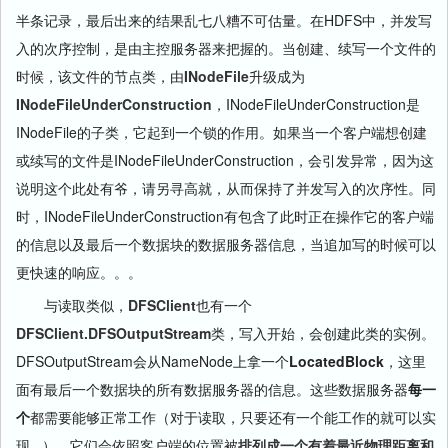
半条记录，最后出来的结果乱七八糟不可估量。在HDFS中，并发写
入的次序控制，是由主控服务器来把握的。当创建、续写一个文件的
时候，该文件的节点类，由
INodeFile
升级成为
INodeFileUnderConstruction
，INodeFileUnderConstruction是
INodeFile的子类，它起到一个锁的作用。如果当一个客户端想创建
或续写的文件是INodeFileUnderConstruction，会引发异常，因为这
说明这个此处有爷，请另寻高就，从而保持了并发写入的次序性。同
时，INodeFileUnderConstruction有包含了此时正在操作它的客户端
的信息以及最后一个数据块的数据服务器信息，当追加写的时候可以
更快速的响应。。。
与读取类似，
DFSClient
也有一个
DFSClient.DFSOutputStream
类，写入开始，会创建此类的实例。
DFSOutputStream会从NameNode上拿一个
LocatedBlock
，这里
面有最后一个数据块的所有数据服务器的信息。这些数据服务器
每一
个
都需要能够正常工作（对于读取，只要还有一个能工作的就可以实
现...），它们会依照客户端的位置被
排列成一个有着最近物理距离和