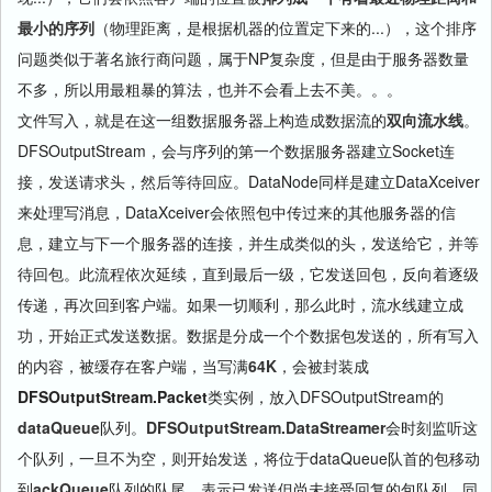
最小的序列
（物理距离，是根据机器的位置定下来的...），这个排序
问题类似于著名旅行商问题，属于NP复杂度，但是由于服务器数量
不多，所以用最粗暴的算法，也并不会看上去不美。。。
文件写入，就是在这一组数据服务器上构造成数据流的
双向流水线
。
DFSOutputStream，会与序列的第一个数据服务器建立Socket连
接，发送请求头，然后等待回应。DataNode同样是建立DataXceiver
来处理写消息，DataXceiver会依照包中传过来的其他服务器的信
息，建立与下一个服务器的连接，并生成类似的头，发送给它，并等
待回包。此流程依次延续，直到最后一级，它发送回包，反向着逐级
传递，再次回到客户端。如果一切顺利，那么此时，流水线建立成
功，开始正式发送数据。数据是分成一个个数据包发送的，所有写入
的内容，被缓存在客户端，当写满
64K
，会被封装成
DFSOutputStream.Packet
类实例，放入DFSOutputStream的
dataQueue
队列。
DFSOutputStream.DataStreamer
会时刻监听这
个队列，一旦不为空，则开始发送，将位于dataQueue队首的包移动
到
ackQueue
队列的队尾，表示已发送但尚未接受回复的包队列。同