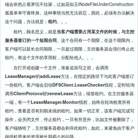
端会依然占着茅坑不拉屎，让如花似玉INodeFileUnderConstruction
孤孤单单守寡终身。这种事情当然无法容忍，因此，必须有办法解决
这个问题，办法就是：
租约
。。。
租约，顾名思义，就是
当客户端需要占用某文件的时候，与主控
服务器签订的一个短期合同
。这个合同有一个期限，在这个期限内，
客户端可以延长合同期限，一旦超过期限，主控服务器会强行终止此
租约，将这个文件的享用权，分配给他人。。。
在打开或创建一个文件，准备追加写之前，会调用
LeaseManager
的
addLease
方法，在指定的路径下与此客户端签订
一份租约。客户端会启动
DFSClient.LeaseChecker
线程，定时轮询
调用
ClientProtocol
的
renewLease
方法，续签租约。在主控服务器
一端，有一个
LeaseManager.Monitor
线程，始终在轮询检查所有
租约，查看是否有到期未续的租约。如果一切正常，该客户端完成写
操作，会关闭文件，停止租约，一旦有所意外，比如文件被删除了，
客户端牺牲了，主控服务器都会剥夺此租约，如此，来避免由于客户
端停机带来的资源被长期霸占的问题。。。