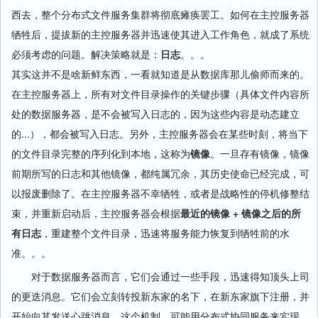
西去，整个分布式文件服务集群将彻底瘫痪罢工。如何在主控服务器
牺牲后，提拔新的主控服务器并迅速使其进入工作角色，就成了系统
必须考虑的问题。解决策略就是：
日志
。。。
其实这并不是啥新鲜东西，一看就知道是从数据库那儿偷师而来的。
在主控服务器上，所有对文件目录操作的关键步骤（具体文件内容所
处的数据服务器，是不会被写入日志的，因为这些内容是动态建立
的...），都会被写入日志。另外，主控服务器会在某些时刻，将当下
的文件目录完整的序列化到本地，这称为
镜像
。一旦存有镜像，镜像
前期所写的日志和其他镜像，都纯属冗余，其历史使命已经完成，可
以报废删除了。在主控服务器不幸牺牲，或者是战略性的停机修整结
束，并重新启动后，主控服务器会根据
最近的镜像 + 镜像之后的所
有日志
，重建整个文件目录，迅速将服务能力恢复到牺牲前的水
准。。。
对于数据服务器而言，它们会通过一些手段，迅速得知顶头上司
的更迭消息。它们会立刻转投新东家的名下，在新东家旗下注册，并
开始向其发送心跳消息，这个机制，可能用分布式协同服务来实现，