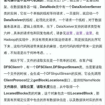
读写操作是不走RPC机制的
，而是另立门户，独立搭了一套通信框
架。在数据服务器一端，
DataNode
类中有一个
DataXceiverServer
类的实例，它在一个单独的线程等待请求，一旦接到，就启动一个
DataXceiver
的线程，处理此次请求。一个请求一个线程，对于数据
服务器来说，逻辑上很简单。当下，DataXceiver支持的请求类型有
六种，具体的请求包和回复包格式，请参见
这里
，
这里
，
这里
。在
Hadoop的实现中，并没有用类来封装这些请求，而是按流的次序写
下来，这给代码阅读带来挺多的麻烦，也对代码的维护带来一定的困
难，不知道是出于何种考虑。。。
相比于写，文件的读取实在是一个简单的过程。在客户端
DFSClient
中，有一个
DFSClient.DFSInputStream
类。当需要读取
一个文件的时候，会生成一个DFSInputStream的实例。它会先调用
ClientProtocol
定义
getBlockLocations
接口，提供给NameNode
文件路径
、
读取位置
、
读取长度
信息，从中取得一个
LocatedBlocks
类的对象，这个对象包含一组
LocatedBlock
，那
里面有所规定位置中包含的所有数据块信息，以及数据块对应的所有