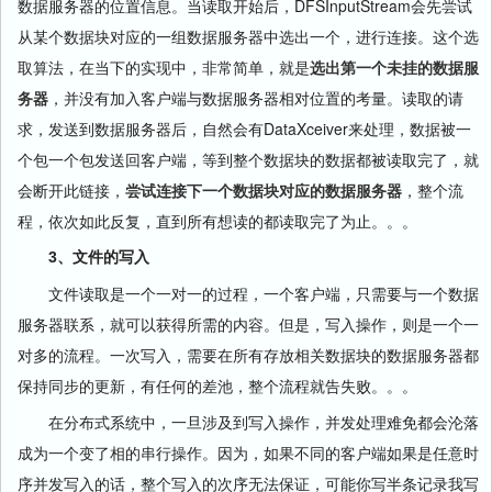
数据服务器的位置信息。当读取开始后，DFSInputStream会先尝试
从某个数据块对应的一组数据服务器中选出一个，进行连接。这个选
取算法，在当下的实现中，非常简单，就是
选出第一个未挂的数据服
务器
，并没有加入客户端与数据服务器相对位置的考量。读取的请
求，发送到数据服务器后，自然会有DataXceiver来处理，数据被一
个包一个包发送回客户端，等到整个数据块的数据都被读取完了，就
会断开此链接，
尝试连接下一个数据块对应的数据服务器
，整个流
程，依次如此反复，直到所有想读的都读取完了为止。。。
3、文件的写入
文件读取是一个一对一的过程，一个客户端，只需要与一个数据
服务器联系，就可以获得所需的内容。但是，写入操作，则是一个一
对多的流程。一次写入，需要在所有存放相关数据块的数据服务器都
保持同步的更新，有任何的差池，整个流程就告失败。。。
在分布式系统中，一旦涉及到写入操作，并发处理难免都会沦落
成为一个变了相的串行操作。因为，如果不同的客户端如果是任意时
序并发写入的话，整个写入的次序无法保证，可能你写半条记录我写