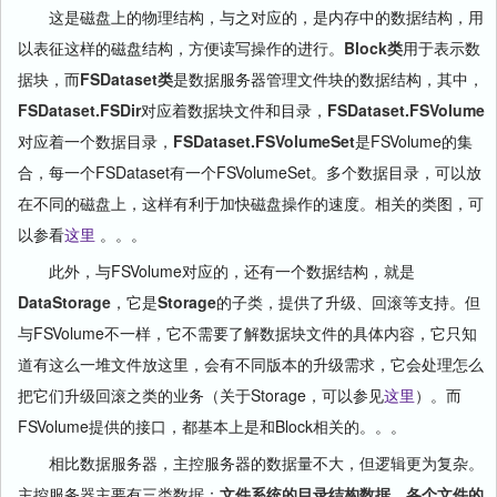
这是磁盘上的物理结构，与之对应的，是内存中的数据结构，用
以表征这样的磁盘结构，方便读写操作的进行。
Block类
用于表示数
据块，而
FSDataset类
是数据服务器管理文件块的数据结构，其中，
FSDataset.FSDir
对应着数据块文件和目录，
FSDataset.FSVolume
对应着一个数据目录，
FSDataset.FSVolumeSet
是FSVolume的集
合，每一个FSDataset有一个FSVolumeSet。多个数据目录，可以放
在不同的磁盘上，这样有利于加快磁盘操作的速度。相关的类图，可
以参看
这里
。。。
此外，与FSVolume对应的，还有一个数据结构，就是
DataStorage
，它是
Storage
的子类，提供了升级、回滚等支持。但
与FSVolume不一样，它不需要了解数据块文件的具体内容，它只知
道有这么一堆文件放这里，会有不同版本的升级需求，它会处理怎么
把它们升级回滚之类的业务（关于Storage，可以参见
这里
）。而
FSVolume提供的接口，都基本上是和Block相关的。。。
相比数据服务器，主控服务器的数据量不大，但逻辑更为复杂。
主控服务器主要有三类数据：
文件系统的目录结构数据
，
各个文件的