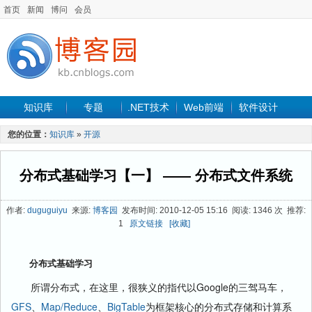
首页
新闻
博问
会员
知识库
专题
.NET技术
Web前端
软件设计
手机开发
软件工程
程序人生
项目管理
数据库
您的位置：
知识库
»
开源
最新文章
分布式基础学习【一】 —— 分布式文件系统
作者:
duguguiyu
来源:
博客园
发布时间: 2010-12-05 15:16 阅读: 1346 次 推荐:
1
原文链接
[收藏]
分布式基础学习
所谓分布式，在这里，很狭义的指代以Google的三驾马车，
GFS
、
Map/Reduce
、
BigTable
为框架核心的分布式存储和计算系