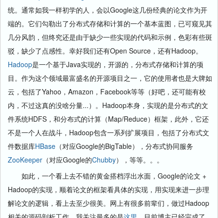
统。通常如我一样初学的人，会以Google这几份经典的论文作为开
端的。它们勾勒出了分布式存储和计算的一个基本蓝图，已可窥见其
几分风韵，但终究还是由于缺少一些实现的代码和示例，色彩有些斑
驳，缺少了点感性。幸好我们还有Open Source，还有Hadoop。
Hadoop
是一个基于Java实现的，开源的，分布式存储和计算的项
目。作为这个领域最富盛名的开源项目之一，它的使用者也是大牌如
云，包括了Yahoo，Amazon，Facebook等等（好吧，还可能有校
内，不过这真的没啥分量...）。Hadoop本身，实现的是分布式的文
件系统HDFS，和分布式的计算（Map/Reduce）框架，此外，它还
不是一个人在战斗，Hadoop包含一系列扩展项目，包括了分布式文
件数据库
HBase
（对应Google的BigTable），分布式协同服务
ZooKeeper
（对应Google的
Chubby
），等等。。。
如此，一个看上去不错的黄金搭档浮出水面，Google的论文 +
Hadoop的实现，顺着论文的框架看具体的实现，用实现来进一步理
解论文的逻辑，看上去至少很美。网上有很多前辈们，做过Hadoop
相关的源码剖析工作，我关注最多的是
这里
，目前博主已经完成了