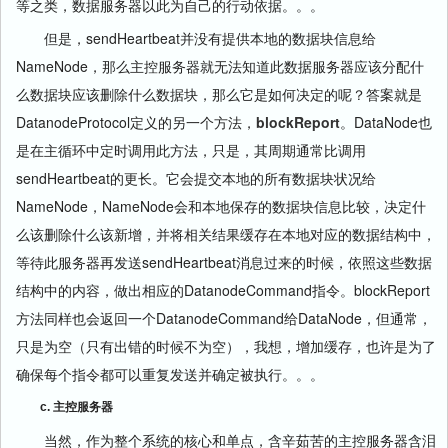
等之类，数据服务器以此为自己的行动依据。。。
但是，sendHeartbeat并没有提供本地的数据块信息给
NameNode，那么主控服务器就无法知道此数据服务器应该分配什
么数据块应该删除什么数据块，那么它是如何决定的呢？答案就是
DatanodeProtocol定义的另一个方法，
blockReport
。DataNode也
是在主循环中定时调用此方法，只是，其周期通常比调用
sendHeartbeat的更长。它会提交本地的所有数据块状况给
NameNode，NameNode会和本地保存的数据块信息比较，决定什
么该删除什么该新增，并将相关结果缓存在本地对应的数据结构中，
等待此服务器再发送sendHeartbeat消息过来的时候，依照这些数据
结构中的内容，做出相应的DatanodeCommand指令。blockReport
方法同样也会返回一个DatanodeCommand给DataNode，但通常，
只是为空（只有出错的时候不为空），我想，增加缓存，也许是为了
确保每个指令都可以重复发送并确定被执行。。。
c. 主控服务器
当然，作为整个系统的核心和单点，含辛茹苦的主控服务器含泪