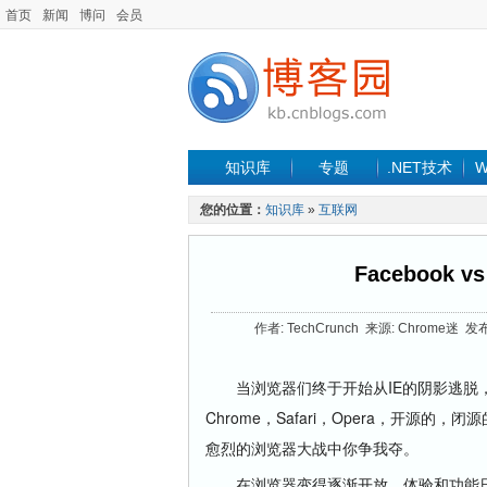
首页
新闻
博问
会员
知识库
专题
.NET技术
W
您的位置：
知识库
»
互联网
Facebook
作者: TechCrunch 来源: Chrome迷 发布
当浏览器们终于开始从IE的阴影逃脱，我
Chrome，Safari，Opera，开
愈烈的浏览器大战中你争我夺。
在浏览器变得逐渐开放，体验和功能日