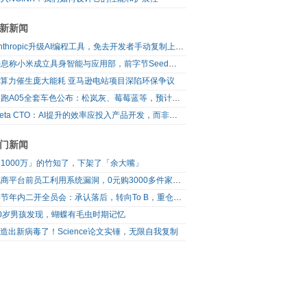
新新闻
Anthropic升级AI编程工具，免去开发者手动复制上下文
消息称小米成立具身智能与应用部，前字节Seed孔涛挂帅
AI算力催生庞大能耗 亚马逊电站项目深陷环保争议
零跑A05全套车色公布：松岚灰、莓莓蓝等，预计明日上市
Meta CTO：AI提升的效率应投入产品开发，而非增加休假
门新闻
1000万」的竹知了，下架了「余大嘴」
电商平台前员工利用系统漏洞，0元购3000多件家电！
字节年内二开全员会：承认落后，转向To B，重仓年轻人
10岁男孩发现，蝴蝶有毛虫时期记忆
I造出新病毒了！Science论文实锤，无限自我复制