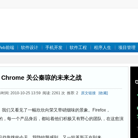
eb前端
软件设计
手机开发
软件工程
程序人生
项目管理
 vs Chrome 关公秦琼的未来之战
时间: 2010-10-25 13:59 阅读: 2261 次 推荐: 2
原文链接
[收藏]
们又看见了一幅欣欣向荣又带硝烟味的景象。Firefox，
源的，闭源的，每一个产品身后，都站着他们积极又有野心的团队，在这愈演
趋靠拢的今天，我隐约预感到，又一轮革新正在到来。