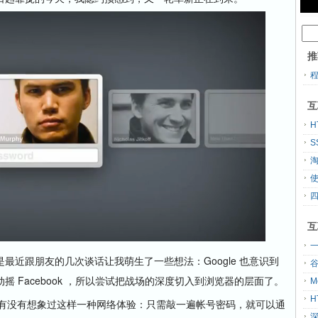
推
互
H
S
互
一
跟朋友的几次谈话让我萌生了一些想法：Google 也意识到
 Facebook ，所以尝试把战场的深度切入到浏览器的层面了。
M
H
。有没有想象过这样一种网络体验：只需敲一遍帐号密码，就可以通
深