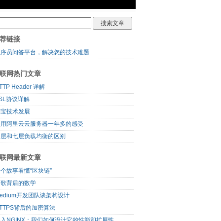
荐链接
程序员问答平台，解决您的技术难题
联网热门文章
TTP Header 详解
SL协议详解
淘宝技术发展
使用阿里云云服务器一年多的感受
四层和七层负载均衡的区别
联网最新文章
个故事看懂“区块链”
谷歌背后的数学
edium开发团队谈架构设计
TTPS背后的加密算法
入NGINX：我们如何设计它的性能和扩展性