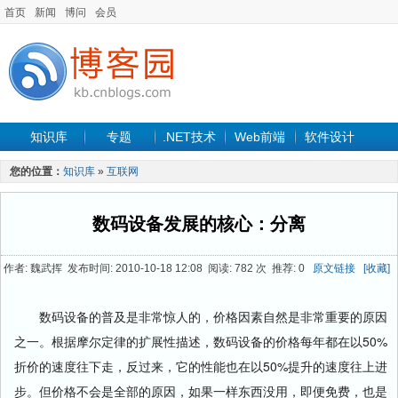
首页
新闻
博问
会员
知识库
专题
.NET技术
Web前端
软件设计
手机开发
软件工程
程序人生
项目管理
数据库
您的位置：
知识库
»
互联网
最新文章
数码设备发展的核心：分离
作者: 魏武挥 发布时间: 2010-10-18 12:08 阅读: 782 次 推荐: 0
原文链接
[收藏]
数码设备的普及是非常惊人的，价格因素自然是非常重要的原因
之一。根据摩尔定律的扩展性描述，数码设备的价格每年都在以50%
折价的速度往下走，反过来，它的性能也在以50%提升的速度往上进
步。但价格不会是全部的原因，如果一样东西没用，即便免费，也是