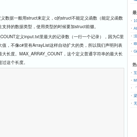
最
一般用struct来定义，c的struct不能定义函数（能定义函数
持的数据类型，使用类型的时候要加struct前缀。
A
OUNT定义input.txt里最大的记录数（一行一个记录），因为C里
没
，不像c#里有ArrayList这样自动扩大的类，所以我们声明列表
G
长度。MAX_ARRAY_COUNT，这个定义普通字符串的最大长
超过这个长度。
热
「
无