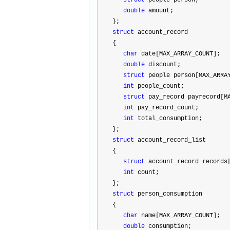
struct
 people person;
double
 amount;
};
struct
 account_record
{
char
 date[MAX_ARRAY_COUNT];
double
 discount;
struct
 people person[MAX_ARRA
int
 people_count;
struct
 pay_record payrecord[M
int
 pay_record_count;
int
 total_consumption;
};
struct
 account_record_list
{
struct
 account_record records
int
 count;
};
struct
 person_consumption
{
char
 name[MAX_ARRAY_COUNT];
double
 consumption;