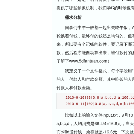
提供了哪些抽象机制，我们学C的时候也
需求分析
同事们中午一般都一起出去吃午饭，A
轮换着付钱，最终付的钱还是均匀的。但
来，所以要有个记账的软件，要记录下哪
款，然后程序能自动算出来，谁付款付的
了解下www.5dfantuan.com）
我定义了一个文件格式，每个字段用"|
的人，付款人和付款金额。其中吃饭的人
付款人和付款金额。
2010-9-10|83|0.8|a,b,c,d|a:100,b
2010-9-11|102|0.8|a,b,c,d,e|b:10
比如以上的输入文件input.txt，9月1
a,b,c,d，人均消费是66.4/4=16.6元
而c和d没付钱，余额就是-16.6元，下次