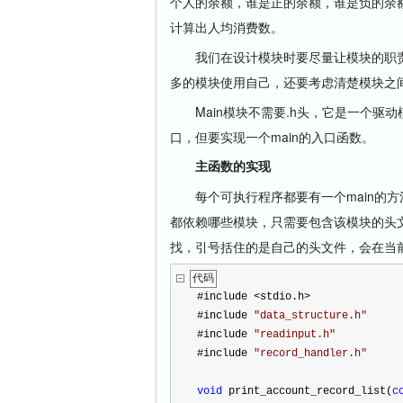
个人的余额，谁是正的余额，谁是负的余额，ca
计算出人均消费数。
我们在设计模块时要尽量让模块的职责
多的模块使用自己，还要考虑清楚模块之
Main模块不需要.h头，它是一个驱
口，但要实现一个main的入口函数。
主函数的实现
每个可执行程序都要有一个main的方法，
都依赖哪些模块，只需要包含该模块的头文件就
找，引号括住的是自己的头文件，会在当
代码
#include 
<
stdio.h
>
#include 
"
data_structure.h
"
#include 
"
readinput.h
"
#include 
"
record_handler.h
"
void
 print_account_record_list(
c