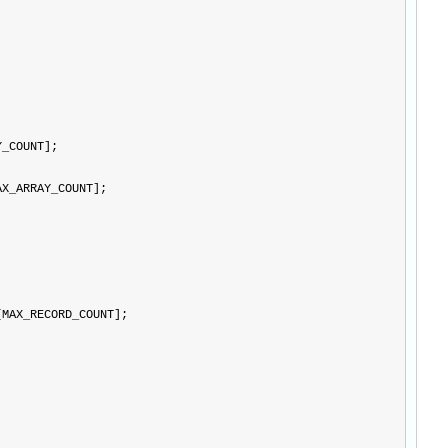
Y_COUNT];
AX_ARRAY_COUNT];
[MAX_RECORD_COUNT];