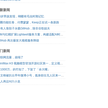
新新闻
10岁男孩发现，蝴蝶有毛虫时期记忆
I圈功能狂卷，付费寥寥，Keep正在试一条新路
有人靠段子永载GitHub，除非谷歌姐夫
IBM与红帽扩展Lightwell服务方案，构建适配AI时代开源生态的可信基础设施
itHub 再次爆发大规模服务降级
门新闻
互联网流量，崩塌了
MiniMax H3 视频模型登顶开源社区第一，定义视频模型领域“斩杀线”
1000万」的竹知了，下架了「余大嘴」
梁文锋被扒出早年微博小号，孤身前往无人区来一场相当 deep 的 seek 旅行
人再议AI六小龙