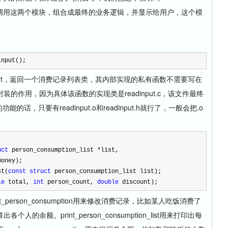
个主模块调用这两个模块，组合成最终的业务逻辑，并显示给用户，这个模
input();
put，返回一个消费记录列表类，其内部实现的私有函数不需要写在
的作用，因为具体该函数的实现类是readinput.c，该文件最终
，只要有readinput.o和readinput.h就行了，一般会把.o
uct
 person_consumption_list 
*
list,
money);
st(
const
struct
 person_consumption_list list);
le
 total, 
int
 person_count, 
double
 discount);
rson_consumption用来修改消费记录，比如某人吃饭消费了
余额。print_person_consumption_list用来打印出每