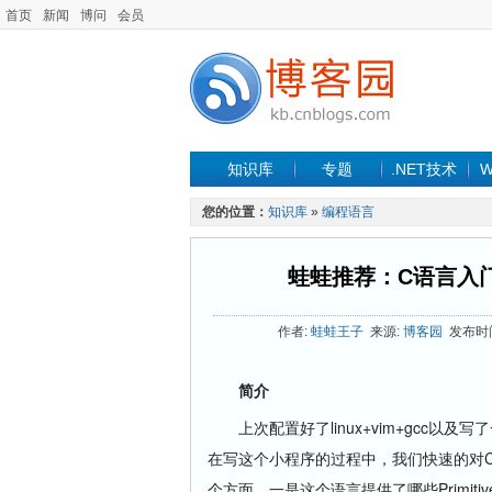
首页
新闻
博问
会员
知识库
专题
.NET技术
W
您的位置：
知识库
»
编程语言
蛙蛙推荐：C语言入
作者:
蛙蛙王子
来源:
博客园
发布时间: 
简介
上次配置好了linux+vim+gcc以及写
在写这个小程序的过程中，我们快速的对C
个方面，一是这个语言提供了哪些Primi