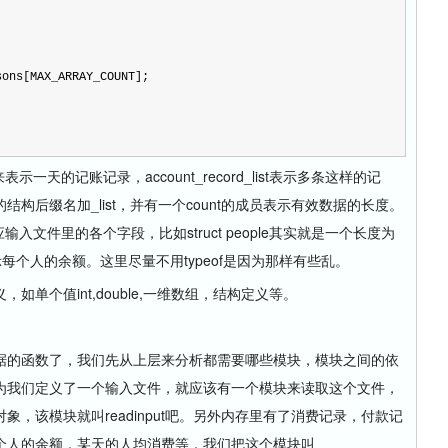
sons[MAX_ARRAY_COUNT];
d来表示一天的记账记录，account_record_list表示多条这样的记
构后缀名加_list，并有一个count的成员表示有效数据的长度。
员分别对应输入文件里的各个字段，比如struct people其实就是一个长度为
ion表示每个人的余额。这里尽量不用typeof是因为那样有些乱。
个值int,double,一维数组，结构定义等。
的函数了，我们先从上层来分析都需要哪些模块，模块之间的依
为我们定义了一个输入文件，就应该有一个模块来读取这个文件，
，该模块就叫readinput吧。另外内存里有了消费记录，付款记
个人的余额，某天的人均消费等，我们把这个模块叫