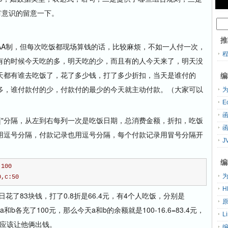
有意识的留意一下。
推
A制，但每次吃饭都现场算钱的话，比较麻烦，不如一人付一次，
有的时候今天吃的多，明天吃的少，而且有的人今天来了，明天没
天都有谁去吃饭了，花了多少钱，打了多少折扣，当天是谁付的
编
多，谁付款付的少，付款付的最少的今天就主动付款。（大家可以
为
"分隔，从左到右每列一次是吃饭日期，总消费金额，折扣，吃饭
用逗号分隔，付款记录也用逗号分隔，每个付款记录用冒号分隔开
J
编
:100
为
0,c:50
H
0日花了83块钱，打了0.8折是66.4元，有4个人吃饭，分别是
，当天a和b各充了100元，那么今天a和b的余额就是100-16.6=83.4元，
L
就应该让他俩出钱。