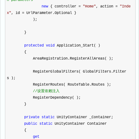
h parameters
new
{ controller
=
"
Home
"
, action
=
"
Inde
x
"
, id
=
UrlParameter.Optional }
);
}
protected
void
Application_Start( )
{
AreaRegistration.RegisterAllAreas( );
RegisterGlobalFilters( GlobalFilters.Filter
s );
RegisterRoutes( RouteTable.Routes );
//
设置依赖注入
RegisterDependency( );
}
private
static
UnityContainer _Container;
public
static
UnityContainer Container
{
get