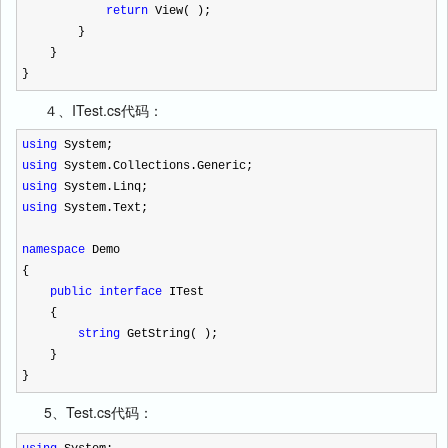
return
View( );
}
}
}
４、ITest.cs代码：
using
System;
using
System.Collections.Generic;
using
System.Linq;
using
System.Text;
namespace
Demo
{
public
interface
ITest
{
string
GetString( );
}
}
5
、Test.cs代码：