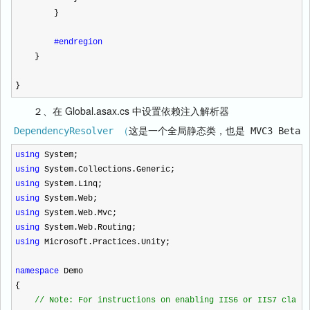
}
#endregion
}
}
２、在 Global.asax.cs 中设置依赖注入解析器
DependencyResolver （
这是一个全局静态类，也是 MVC3 Beta
using
System;
using
System.Collections.Generic;
using
System.Linq;
using
System.Web;
using
System.Web.Mvc;
using
System.Web.Routing;
using
Microsoft.Practices.Unity;
namespace
Demo
{
//
Note: For instructions on enabling IIS6 or IIS7 cla