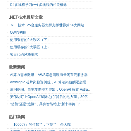
C#多线程学习(一) 多线程的相关概念
.NET技术最新文章
.NET技术+25台服务器怎样支撑世界第54大网站
OWIN初探
使用缓存的9大误区（下）
使用缓存的9大误区（上）
项目代码风格要求
最新新闻
AI算力需求激增，AWS紧急清理海量闲置云服务器
Anthropic 芯片岗薪资倒挂，AI 算法岗薪酬远超硬件工程师
漏洞挖掘、自主攻击能力突出，OpenAI 搁置 Astra 模型发布
英伟达盯上OpenAI“星际之门”背后的电力商，30亿美元直接入股
“借脑”还是“造脑”，具身智能站上“新十字路口”
热门新闻
「1000万」的竹知了，下架了「余大嘴」