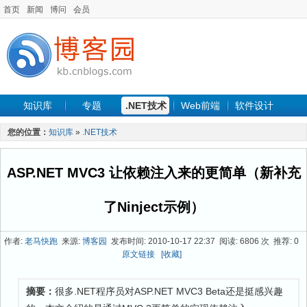
首页
新闻
博问
会员
知识库
专题
.NET技术
Web前端
软件设计
手机开发
软件工程
程序人生
项目管理
数据库
您的位置：
知识库
»
.NET技术
最新文章
ASP.NET MVC3 让依赖注入来的更简单（新补充
了Ninject示例）
作者:
老马快跑
来源:
博客园
发布时间: 2010-10-17 22:37 阅读: 6806 次 推荐: 0
原文链接
[收藏]
摘要：
很多.NET程序员对ASP.NET MVC3 Beta还是挺感兴趣