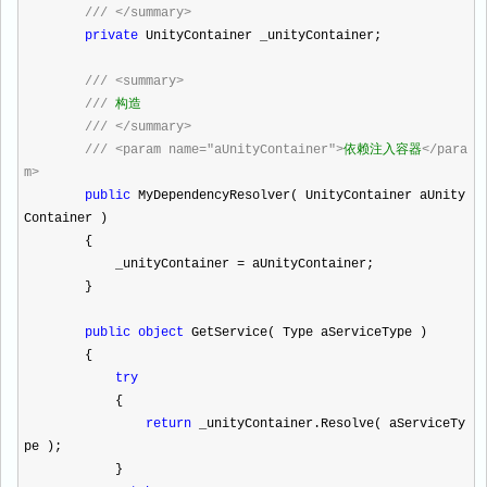
///
</summary>
private
UnityContainer _unityContainer;
///
<summary>
///
构造
///
</summary>
///
<param name="aUnityContainer">
依赖注入容器
</para
m>
public
MyDependencyResolver( UnityContainer aUnity
Container )
{
_unityContainer
=
aUnityContainer;
}
public
object
GetService( Type aServiceType )
{
try
{
return
_unityContainer.Resolve( aServiceTy
pe );
}