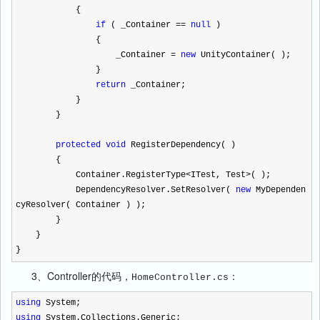
{
if
( _Container
==
null
)
{
_Container
=
new
UnityContainer( );
}
return
_Container;
}
}
protected
void
RegisterDependency( )
{
Container.RegisterType
<
ITest, Test
>
( );
DependencyResolver.SetResolver(
new
MyDependen
cyResolver( Container ) );
}
}
}
3、Controller的代码，
：
HomeController.cs
using
System;
using
System.Collections.Generic;