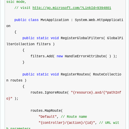
ssic mode,
//
visit
http://go.microsoft.com/?LinkId=9394801
public
class
MvcApplication : System.Web.HttpApplicati
on
{
public
static
void
RegisterGlobalFilters( GlobalFi
lterCollection filters )
{
filters.Add(
new
HandleErrorAttribute( ) );
}
public
static
void
RegisterRoutes( RouteCollectio
n routes )
{
routes.IgnoreRoute(
"
{resource}.axd/{*pathInf
o}
"
);
routes.MapRoute(
"
Default
"
,
//
Route name
"
{controller}/{action}/{id}
"
,
//
URL wit