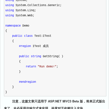
using
System;
using
System.Collections.Generic;
using
System.Linq;
using
System.Web;
namespace
Demo
{
public
class
Test:ITest
{
#region
ITest 成员
public
string
GetString( )
{
return
"
Run demo!
"
;
}
#endregion
}
}
注意，这篇文章只适用于 ASP.NET MVC3 Beta 版，将来正式版出
来了，未必采用这种方式来实现，毕竟对于依赖注入这块，