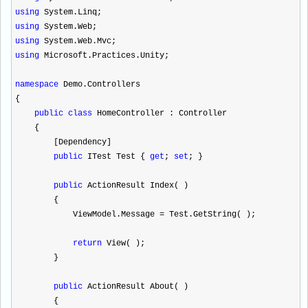
using
System.Linq;
using
System.Web;
using
System.Web.Mvc;
using
Microsoft.Practices.Unity;
namespace
Demo.Controllers
{
public
class
HomeController : Controller
{
[Dependency]
public
ITest Test {
get
;
set
; }
public
ActionResult Index( )
{
ViewModel.Message
=
Test.GetString( );
return
View( );
}
public
ActionResult About( )
{