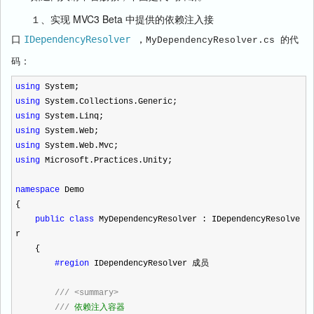
１、实现 MVC3 Beta 中提供的依赖注入接
口
IDependencyResolver
 ，
MyDependencyResolver.cs 的代
：
码
using
System;
using
System.Collections.Generic;
using
System.Linq;
using
System.Web;
using
System.Web.Mvc;
using
Microsoft.Practices.Unity;
namespace
Demo
{
public
class
MyDependencyResolver : IDependencyResolve
r
{
#region
IDependencyResolver 成员
///
<summary>
///
依赖注入容器