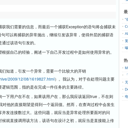
最
“
们需要的信息，而最后一个捕获Exception的语句将会捕获未
C
w语句可以将捕获的异常抛出，继续引发该异常，使得外层的捕获语
A
是通过该语句引发的。
根据自己的经验，阐述一下自己开发过程中是如何使用异常的。
热
们知道，引发一个异常，需要一个比较大的开销
「
chive/2009/12/08/1619827.html
）。我认为，对于在处理问题主要
无
要逻辑范围，指的是在完成一件任务的主要路径。
D
下用户在不在，如果该用户在，那么我应该返回true，不在则
候，我对他的直接期望是得到一个返回值。然而，在查询过程中会发生
库并发连接数过大。这些问题，就应当是异常处理所要面对的问
时候就直接调用该方法，该语句在设计之初，就应当是直接能上传