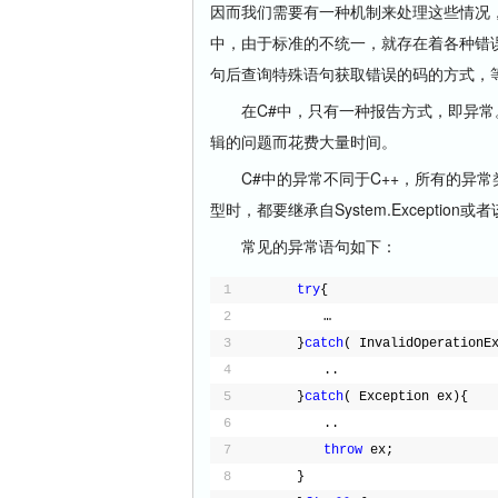
因而我们需要有一种机制来处理这些情况
中，由于标准的不统一，就存在着各种错
句后查询特殊语句获取错误的码的方式，
在C#中，只有一种报告方式，即异常
辑的问题而花费大量时间。
C#中的异常不同于C++，所有的异常类型都
型时，都要继承自System.Exception
常见的异常语句如下：
1
try
{
2
　　…
3
}
catch
( InvalidOperationE
4
　　..
5
}
catch
( Exception ex){
6
　　..
7
throw
ex;
8
}