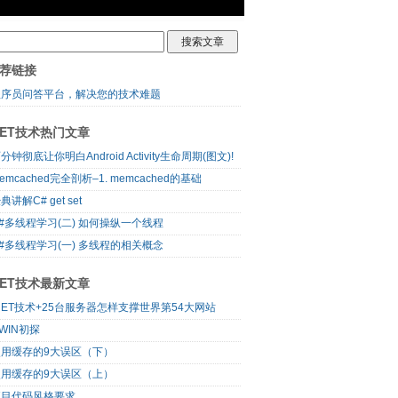
荐链接
程序员问答平台，解决您的技术难题
NET技术热门文章
分钟彻底让你明白Android Activity生命周期(图文)!
emcached完全剖析–1. memcached的基础
典讲解C# get set
#多线程学习(二) 如何操纵一个线程
#多线程学习(一) 多线程的相关概念
NET技术最新文章
NET技术+25台服务器怎样支撑世界第54大网站
WIN初探
使用缓存的9大误区（下）
使用缓存的9大误区（上）
项目代码风格要求