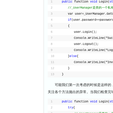
1
public
function 
void
Login(
st
2
//_UserManager是类的一个
3
　　var user=_UserManager.GetU
4
if
(user.password==passwor
5
　　{
6
　　　　user.Login();
7
　　　　Console.WriteLine(“Suc
8
　　　　user.Logout();
9
　　　　Console.WriteLine(“Logo
10
　　}
else
{
11
　　　　Console.WriteLine(“Inva
12
　　}
13
}
可能我们第一次考虑的时候是这样的，
关注各个方法抛出的异常。当我们检查完
1
public
function 
void
Login(
st
2
try
{