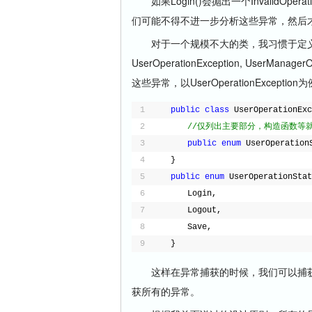
如果Login()会抛出一个InvalidOperationE
们可能不得不进一步分析这些异常，然后
对于一个规模不大的类，我习惯于定义
UserOperationException, UserManagerOpe
这些异常，以UserOperationException
1
public
class
UserOperationExc
2
//仅列出主要部分，构造函数等就
3
public
enum
UserOperation
4
}
5
public
enum
UserOperationStat
6
　　Login,
7
　　Logout,
8
　　Save,
9
}
这样在异常捕获的时候，我们可以捕获特定
获所有的异常。