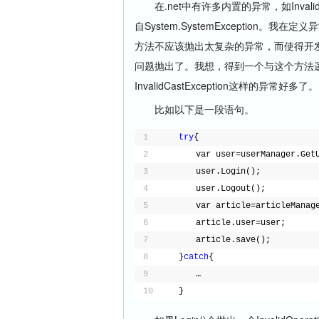
在.net中有许多内置的异常，如InvalidOper
自System.SystemException。我
方法不应该抛出太复杂的异常，而使得开
问题抛出了。我想，得到一个与这个方法
InvalidCastException这样的异常好多了。
比如以下是一段语句。
1
try
{　　
2
　　var user=userManager.GetU
3
　　user.Login();
4
　　user.Logout();
5
　　var article=articleManage
6
　　article.user=user;
7
　　article.save();
8
}
catch
{
9
　　…
10
}