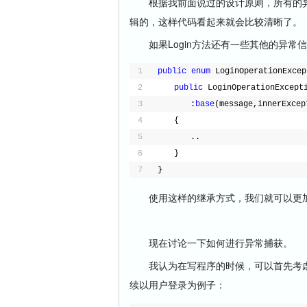
根据我前面说过的设计原则，所有的异
辑的，这样代码看起来就会比较清晰了。
如果Login方法还有一些其他的异常
1
public
enum
LoginOperationExcep
2
public
LoginOperationExcept
3
　　　　:
base
(message,innerExcep
4
　　{
5
　　　　..
6
　　}
7
}
使用这样的继承方式，我们就可以更加
现在讨论一下如何进行异常捕获。
我认为在写程序的时候，可以首先考虑
续以用户登录为例子：