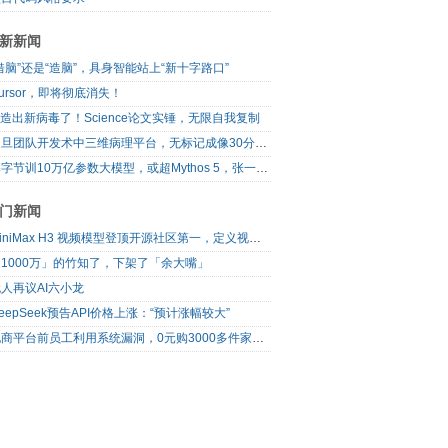
新新闻
借脑”还是“造脑”，具身智能站上“新十字路口”
ursor，即将彻底消失！
I造出新病毒了！Science论文实锤，无限自我复制
复旦团队开发术中三维病理平台，无标记成像30分钟出结果
曝字节训10万亿参数大模型，或超Mythos 5，张一鸣、梁汝波先后发声
门新闻
MiniMax H3 视频模型登顶开源社区第一，定义视频模型领域“斩杀线”
1000万」的竹知了，下架了「余大嘴」
人再议AI六小龙
eepSeek预告API价格上涨：“预计涨幅较大”
电商平台前员工利用系统漏洞，0元购3000多件家电！