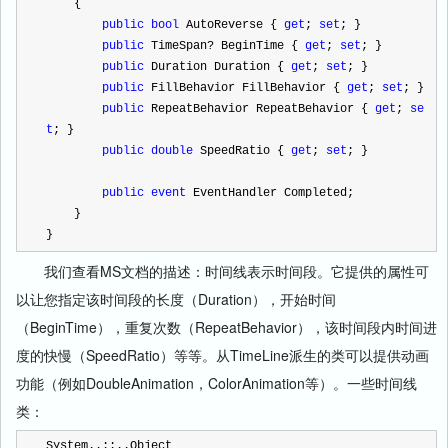
    {
public
bool
 AutoReverse { 
get
; 
set
; }
public
 TimeSpan
?
 BeginTime { 
get
; 
set
; }
public
 Duration Duration { 
get
; 
set
; }
public
 FillBehavior FillBehavior { 
get
; 
set
; }
public
 RepeatBehavior RepeatBehavior { 
get
; 
se
t
; }
public
double
 SpeedRatio { 
get
; 
set
; }
public
event
 EventHandler Completed;
    }
}
我们查看MS文档的描述：时间线表示时间段。它提供的属性可
以让您指定该时间段的长度（Duration），开始时间
（BeginTime），重复次数（RepeatBehavior），该时间段内时间进
度的快慢（SpeedRatio）等等。从TimeLine派生的类可以提供动画
功能（例如DoubleAnimation，ColorAnimation等）。一些时间线
类：
System..::..Object