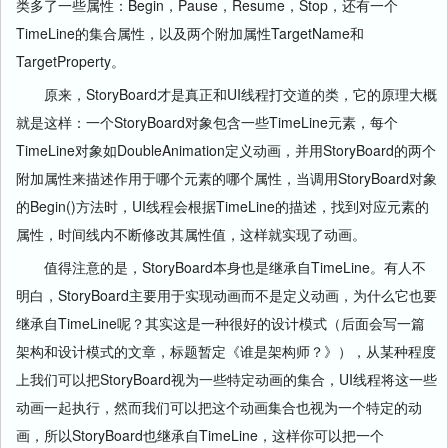
类多了一些属性：Begin，Pause，Resume，Stop，还有一个
TimeLine的集合属性，以及两个附加属性TargetName和
TargetProperty。
原来，StoryBoard才是真正和UI线程打交道的类，它的原理大概
就是这样：一个StoryBoard对象包含一些TimeLine元素，每个
TimeLine对象如DoubleAnimation定义动画，并用StoryBoard的两个
附加属性来描述作用于哪个元素的哪个属性，当调用StoryBoard对象
的Begin()方法时，UI线程会根据TimeLine的描述，找到对应元素的
属性，时间线内不断修改其属性值，这样就实现了动画。
值得注意的是，StoryBoard本身也是继承自TimeLine。有人不
明白，StoryBoard主要用于实现动画而不是定义动画，为什么它也要
继承自TimeLine呢？其实这是一种很好的设计模式（后面会写一篇
架构和设计模式的文章，标题暂定《谁是架构师？》），从某种程度
上我们可以把StoryBoard视为一些特定动画的集合，UI线程将这一些
动画一起执行，然而我们可以把这个动画集合也视为一个特定的动
画，所以StoryBoard也继承自TimeLine，这样你可以把一个