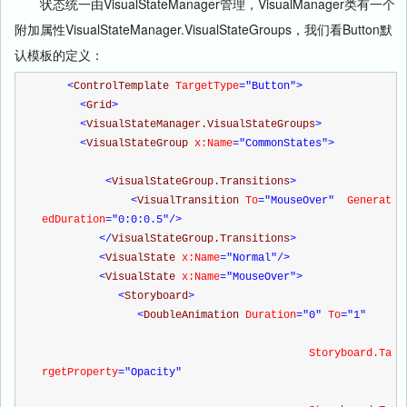
状态统一由VisualStateManager管理，VisualManager类有一个
附加属性VisualStateManager.VisualStateGroups，我们看Button默
认模板的定义：
<
ControlTemplate 
TargetType
="Button"
>
<
Grid
>
<
VisualStateManager.VisualStateGroups
>
<
VisualStateGroup 
x:Name
="CommonStates"
>
<
VisualStateGroup.Transitions
>
<
VisualTransition 
To
="MouseOver"
  Generat
edDuration
="0:0:0.5"
/>
</
VisualStateGroup.Transitions
>
<
VisualState 
x:Name
="Normal"
/>
<
VisualState 
x:Name
="MouseOver"
>
<
Storyboard
>
<
DoubleAnimation 
Duration
="0"
 To
="1"
                                          Storyboard.Ta
rgetProperty
="Opacity"