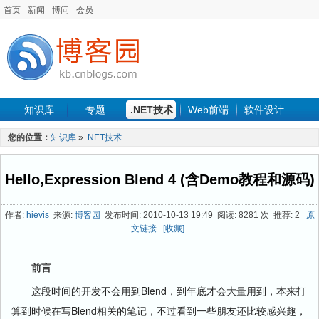
首页
新闻
博问
会员
知识库
专题
.NET技术
Web前端
软件设计
手机开发
软件工程
程序人生
项目管理
数据库
您的位置：
知识库
»
.NET技术
最新文章
Hello,Expression Blend 4 (含Demo教程和源码)
作者:
hievis
来源:
博客园
发布时间: 2010-10-13 19:49 阅读: 8281 次 推荐: 2
原
文链接
[收藏]
前言
这段时间的开发不会用到Blend，到年底才会大量用到，本来打
算到时候在写Blend相关的笔记，不过看到一些朋友还比较感兴趣，