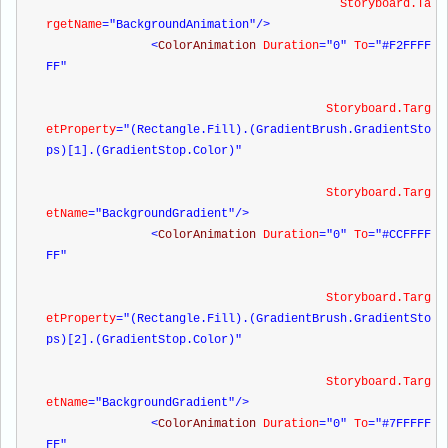
                                          Storyboard.Ta
rgetName
="BackgroundAnimation"
/>
<
ColorAnimation 
Duration
="0"
 To
="#F2FFFF
FF"
                                        Storyboard.Targ
etProperty
="(Rectangle.Fill).(GradientBrush.GradientSto
ps)[1].(GradientStop.Color)"
                                        Storyboard.Targ
etName
="BackgroundGradient"
/>
<
ColorAnimation 
Duration
="0"
 To
="#CCFFFF
FF"
                                        Storyboard.Targ
etProperty
="(Rectangle.Fill).(GradientBrush.GradientSto
ps)[2].(GradientStop.Color)"
                                        Storyboard.Targ
etName
="BackgroundGradient"
/>
<
ColorAnimation 
Duration
="0"
 To
="#7FFFFF
FF"