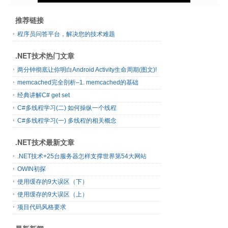
推荐链接
程序员问答平台，解决您的技术难题
.NET技术热门文章
两分钟彻底让你明白Android Activity生命周期(图文)!
memcached完全剖析–1. memcached的基础
经典讲解C# get set
C#多线程学习(二) 如何操纵一个线程
C#多线程学习(一) 多线程的相关概念
.NET技术最新文章
.NET技术+25台服务器怎样支撑世界第54大网站
OWIN初探
使用缓存的9大误区（下）
使用缓存的9大误区（上）
项目代码风格要求