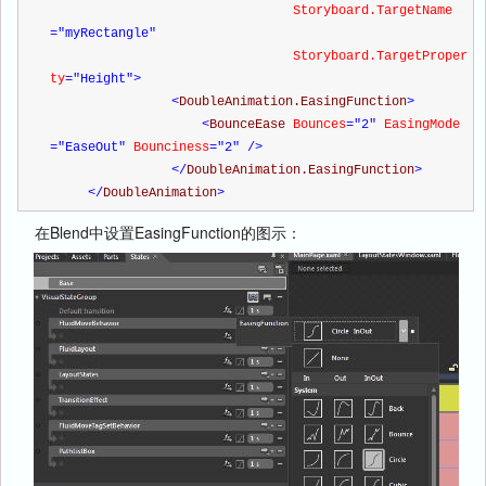
                                Storyboard.TargetName
="myRectangle"
                                Storyboard.TargetProper
ty
="Height"
>
<
DoubleAnimation.EasingFunction
>
<
BounceEase 
Bounces
="2"
 EasingMode
="EaseOut"
 Bounciness
="2"
/>
</
DoubleAnimation.EasingFunction
>
</
DoubleAnimation
>
在Blend中设置EasingFunction的图示：