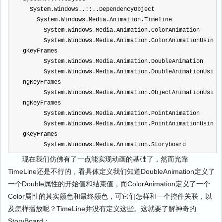
  System.Windows..::..DependencyObject
    System.Windows.Media.Animation.Timeline
      System.Windows.Media.Animation.ColorAnimation
      System.Windows.Media.Animation.ColorAnimationUsin
gKeyFrames
      System.Windows.Media.Animation.DoubleAnimation
      System.Windows.Media.Animation.DoubleAnimationUsi
ngKeyFrames
      System.Windows.Media.Animation.ObjectAnimationUsi
ngKeyFrames
      System.Windows.Media.Animation.PointAnimation
      System.Windows.Media.Animation.PointAnimationUsin
gKeyFrames
      System.Windows.Media.Animation.Storyboard
现在我们仿佛有了一点能实现动画的基础了，然而光靠
TimeLine还是不行的，看具体定义我们知道DoubleAnimation定义了
一个Double属性的开始值和结束值，而ColorAnimation定义了一个
Color属性的其实颜色和最终颜色，可它们怎样和一个控件关联，以
及怎样播放呢？TimeLine并没有定义这些。这就要了解神奇的
StoryBoard：