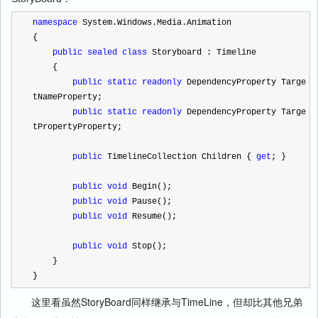
namespace
 System.Windows.Media.Animation
{
public
sealed
class
 Storyboard : Timeline
    {
public
static
readonly
 DependencyProperty Targe
tNameProperty;
public
static
readonly
 DependencyProperty Targe
tPropertyProperty;
public
 TimelineCollection Children { 
get
; }
public
void
 Begin();
public
void
 Pause();
public
void
 Resume();
public
void
 Stop();
    }
}
这里看虽然StoryBoard同样继承与TimeLine，但却比其他兄弟