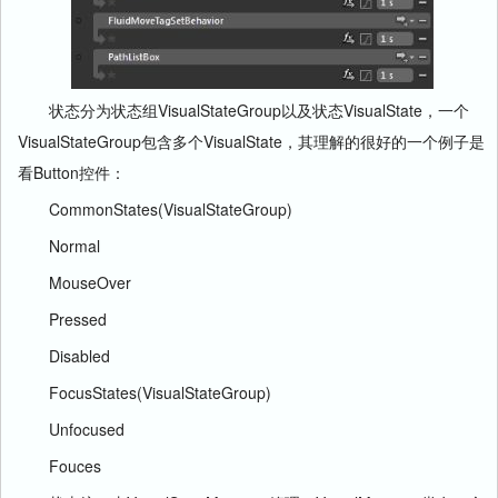
状态分为状态组VisualStateGroup以及状态VisualState，一个
VisualStateGroup包含多个VisualState，其理解的很好的一个例子是
看Button控件：
CommonStates(VisualStateGroup)
Normal
MouseOver
Pressed
Disabled
FocusStates(VisualStateGroup)
Unfocused
Fouces