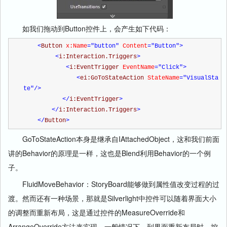
如我们拖动到Button控件上，会产生如下代码：
<
Button 
x:Name
="button"
 Content
="Button"
>
<
i:Interaction.Triggers
>
<
i:EventTrigger 
EventName
="Click"
>
<
ei:GoToStateAction 
StateName
="VisualSta
te"
/>
</
i:EventTrigger
>
</
i:Interaction.Triggers
>
</
Button
>
GoToStateAction本身是继承自IAttachedObject，这和我们前面
讲的Behavior的原理是一样，这也是Blend利用Behavior的一个例
子。
FluidMoveBehavior：StoryBoard能够做到属性值改变过程的过
渡。然而还有一种场景，那就是Silverlight中控件可以随着界面大小
的调整而重新布局，这是通过控件的MeasureOverride和
ArrangeOverride方法来实现。一般情况下，到界面重新布局时，控