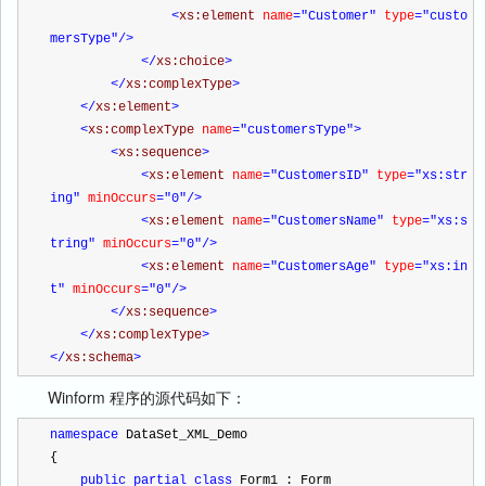
<
xs:element 
name
="Customer"
 type
="custo
mersType"
/>
</
xs:choice
>
</
xs:complexType
>
</
xs:element
>
<
xs:complexType 
name
="customersType"
>
<
xs:sequence
>
<
xs:element 
name
="CustomersID"
 type
="xs:str
ing"
 minOccurs
="0"
/>
<
xs:element 
name
="CustomersName"
 type
="xs:s
tring"
 minOccurs
="0"
/>
<
xs:element 
name
="CustomersAge"
 type
="xs:in
t"
 minOccurs
="0"
/>
</
xs:sequence
>
</
xs:complexType
>
</
xs:schema
>
Winform 程序的源代码如下：
namespace
 DataSet_XML_Demo
{
public
partial
class
 Form1 : Form