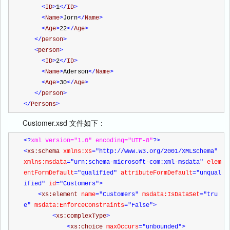
<
ID
>
1
</
ID
>
<
Name
>
Jorn
</
Name
>
<
Age
>
22
</
Age
>
</
person
>
<
person
>
<
ID
>
2
</
ID
>
<
Name
>
Aderson
</
Name
>
<
Age
>
30
</
Age
>
</
person
>
</
Persons
>
Customer.xsd 文件如下：
<?
xml version="1.0" encoding="UTF-8"
?>
<
xs:schema 
xmlns:xs
="http://www.w3.org/2001/XMLSchema"
xmlns:msdata
="urn:schema-microsoft-com:xml-msdata"
 elem
entFormDefault
="qualified"
 attributeFormDefault
="unqual
ified"
 id
="Customers"
>
<
xs:element 
name
="Customers"
 msdata:IsDataSet
="tru
e"
 msdata:EnforceConstraints
="False"
>
<
xs:complexType
>
<
xs:choice 
maxOccurs
="unbounded"
>