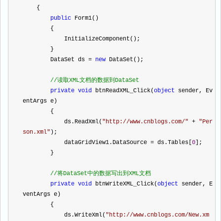
    {
public
 Form1()
        {
            InitializeComponent();
        }
        DataSet ds 
=
new
 DataSet();
//
读取XML文档的数据到DataSet
private
void
 btnReadXML_Click(
object
 sender, Ev
entArgs e)
        {
            ds.ReadXml(
"
http://www.cnblogs.com/
"
+
"
Per
son.xml
"
);
            dataGridView1.DataSource 
=
 ds.Tables[
0
];
        }
//
将DataSet中的数据写出到XML文档
private
void
 btnWriteXML_Click(
object
 sender, E
ventArgs e)
        {
            ds.WriteXml(
"
http://www.cnblogs.com/New.xm