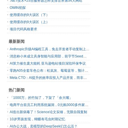
.NET技术+25台服务器怎样支撑世界第54大网站
OWIN初探
使用缓存的9大误区（下）
使用缓存的9大误区（上）
项目代码风格要求
最新新闻
Anthropic升级AI编程工具，免去开发者手动复制上下文
消息称小米成立具身智能与应用部，前字节Seed孔涛挂帅
AI算力催生庞大能耗 亚马逊电站项目深陷环保争议
零跑A05全套车色公布：松岚灰、莓莓蓝等，预计明日上市
Meta CTO：AI提升的效率应投入产品开发，而非增加休假
热门新闻
「1000万」的竹知了，下架了「余大嘴」
电商平台前员工利用系统漏洞，0元购3000多件家电！
AI造出新病毒了！Science论文实锤，无限自我复制
10岁男孩发现，蝴蝶有毛虫时期记忆
AI办公大战，卖模型的DeepSeek们怎么活？