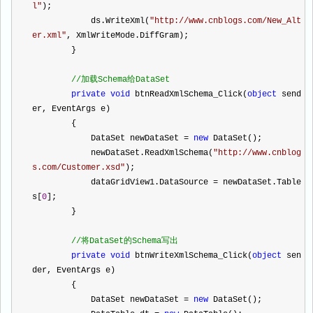
l
"
);
            ds.WriteXml(
"
http://www.cnblogs.com/New_Alt
er.xml
"
, XmlWriteMode.DiffGram);
        }
//
加载Schema给DataSet
private
void
 btnReadXmlSchema_Click(
object
 send
er, EventArgs e)
        {
            DataSet newDataSet 
=
new
 DataSet();
            newDataSet.ReadXmlSchema(
"
http://www.cnblog
s.com/Customer.xsd
"
);
            dataGridView1.DataSource 
=
 newDataSet.Table
s[
0
];
        }
//
将DataSet的Schema写出
private
void
 btnWriteXmlSchema_Click(
object
 sen
der, EventArgs e)
        {
            DataSet newDataSet 
=
new
 DataSet();