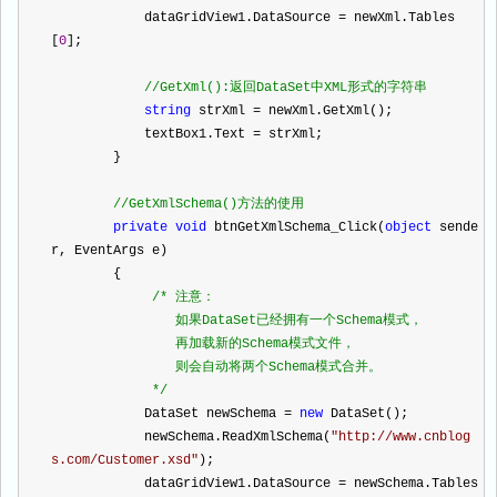
            dataGridView1.DataSource 
=
 newXml.Tables
[
0
];
//
GetXml():返回DataSet中XML形式的字符串
string
 strXml 
=
 newXml.GetXml();
            textBox1.Text 
=
 strXml;
        }
//
GetXmlSchema()方法的使用
private
void
 btnGetXmlSchema_Click(
object
 sende
r, EventArgs e)
        {
/*
 注意：
                如果DataSet已经拥有一个Schema模式，
                再加载新的Schema模式文件，
                则会自动将两个Schema模式合并。
*/
            DataSet newSchema 
=
new
 DataSet();
            newSchema.ReadXmlSchema(
"
http://www.cnblog
s.com/Customer.xsd
"
);
            dataGridView1.DataSource 
=
 newSchema.Tables