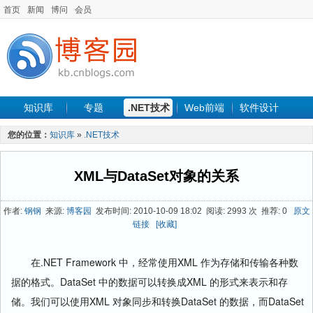
首页
新闻
博问
会员
知识库
专题
.NET技术
Web前端
软件设计
手机开发
软件工程
程序人生
项目管理
数据库
您的位置：
知识库
»
.NET技术
最新文章
XML与DataSet对象的关系
作者:
钢钢
来源:
博客园
发布时间: 2010-10-09 18:02 阅读: 2993 次 推荐: 0
原文
链接
[收藏]
在.NET Framework 中，经常使用XML 作为存储和传输各种数
据的格式。DataSet 中的数据可以转换成XML 的形式来表示和存
储。我们可以使用XML 对象同步和转换DataSet 的数据，而DataSet