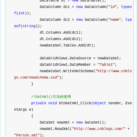
            DataTable dt 
=
new
 DataTable();
            DataColumn dc1 
=
new
 DataColumn(
"
id
"
, 
typeo
f
(
int
));
            DataColumn dc2 
=
new
 DataColumn(
"
name
"
, 
typ
eof
(
string
));
            dt.Columns.Add(dc1);
            dt.Columns.Add(dc2);
            newDataSet.Tables.Add(dt);
            dataGridView1.DataSource 
=
 newDataSet;
            dataGridView1.DataMember 
=
"
Table1
"
;
            newDataSet.WriteXmlSchema(
"
http://www.cnblo
gs.com/newSchema.xsd
"
);
        }
//
GetXml()方法的使用
private
void
 btnGetXml_Click(
object
 sender, Eve
ntArgs e)
        {
            DataSet newXml 
=
new
 DataSet();
            newXml.ReadXml(
"
http://www.cnblogs.com/
"
+
"
Person.xml
"
);