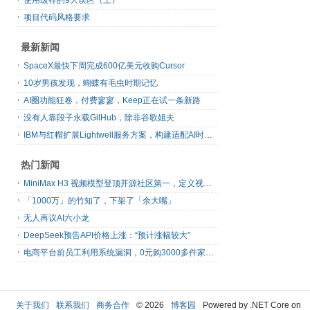
使用缓存的9大误区（上）
项目代码风格要求
最新新闻
SpaceX最快下周完成600亿美元收购Cursor
10岁男孩发现，蝴蝶有毛虫时期记忆
AI圈功能狂卷，付费寥寥，Keep正在试一条新路
没有人靠段子永载GitHub，除非谷歌姐夫
IBM与红帽扩展Lightwell服务方案，构建适配AI时代开源生态的可信基础设施
热门新闻
MiniMax H3 视频模型登顶开源社区第一，定义视频模型领域“斩杀线”
「1000万」的竹知了，下架了「余大嘴」
无人再议AI六小龙
DeepSeek预告API价格上涨：“预计涨幅较大”
电商平台前员工利用系统漏洞，0元购3000多件家电！
关于我们
联系我们
商务合作
© 2026
博客园
Powered by .NET Core on