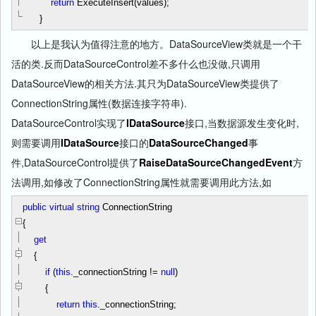
return
ExecuteInsert(values);
}
以上是我认为值得注意的地方。
DataSourceView类就是一个干
活的类.反而DataSourceControl差不多什么也没做,只调用
DataSourceView的相关方法.其只为
DataSourceView类提供了
ConnectionString属性(数据连接字符串).
DataSourceControl实现了
IDataSource
接口,当数据源发生变化时,
则需要调用
IDataSource
接口的
DataSourceChanged
事
件,DataSourceControl提供了
RaiseDataSourceChangedEvent
方
法调用,如修改了ConnectionString属性就需要调用此方法,如
public
virtual
string
ConnectionString
{
get
{
if
(
this
._connectionString
!=
null
)
{
return
this
._connectionString;