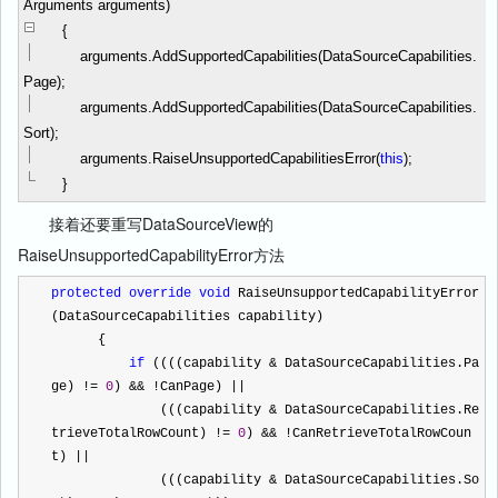
Arguments arguments)
{
arguments.AddSupportedCapabilities(DataSourceCapabilities.
Page);
arguments.AddSupportedCapabilities(DataSourceCapabilities.
Sort);
arguments.RaiseUnsupportedCapabilitiesError(
this
);
}
接着还要重写DataSourceView的
RaiseUnsupportedCapabilityError方法
protected
override
void
 RaiseUnsupportedCapabilityError
(DataSourceCapabilities capability)
      {
if
 ((((capability 
&
 DataSourceCapabilities.Pa
ge) 
!=
0
) 
&&
!
CanPage) 
||
              (((capability 
&
 DataSourceCapabilities.Re
trieveTotalRowCount) 
!=
0
) 
&&
!
CanRetrieveTotalRowCoun
t) 
||
              (((capability 
&
 DataSourceCapabilities.So