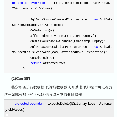
protected
override
int
 ExecuteDelete(IDictionary keys, 
IDictionary oldValues)
      {
          SqlDataSourceCommandEventArgs e 
=
new
 SqlData
SourceCommandEventArgs(com);
          OnDeleting(e);
          affectedRows 
=
 com.ExecuteNonQuery();
          OnDataSourceViewChanged(EventArgs.Empty);
          SqlDataSourceStatusEventArgs ee 
=
new
 SqlData
SourceStatusEventArgs(com, affectedRows, exception);
          OnDeleted(ee);
return
 affectedRows;
      }
(3)Can属性
指定能否进行数据操作,读取数据默认可以,其他的操作可以在方
法开始部分加上如下代码,假设是不支持删除操作
protected
override
int
ExecuteDelete(IDictionary keys, IDictionar
y oldValues)
{