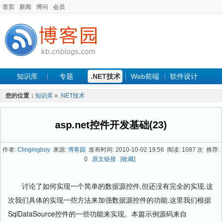
首页
新闻
博问
会员
知识库
专题
.NET技术
Web前端
软件设计
手机开发
软件工程
程序人生
项目管理
数据库
您的位置：
知识库
»
.NET技术
最新文章
asp.net控件开发基础(23)
作者:
Clingingboy
来源:
博客园
发布时间: 2010-10-02 19:56 阅读: 1087 次 推荐:
0
原文链接
[收藏]
讨论了如何实现一个简单的数据源控件,但还没有完全的实现.这
次我们具体的实现一些方法来加强数据源控件的功能.这里我们根据
SqlDataSource控件的一些功能来实现。本篇示例源码来自