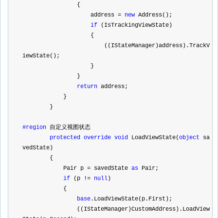
                {
                    address 
=
new
 Address();
if
 (IsTrackingViewState)
                    {
                        ((IStateManager)address).TrackV
iewState();
                    }
                }
return
 address;
            }
        }
#region
 自定义视图状态
protected
override
void
 LoadViewState(
object
 sa
vedState)
        {
            Pair p 
=
 savedState 
as
 Pair;
if
 (p 
!=
null
)
            {
base
.LoadViewState(p.First);
                ((IStateManager)CustomAddress).LoadView