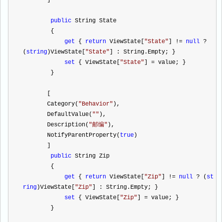
       ]
public
 String State
        {
get
 { 
return
 ViewState[
"
State
"
] 
!=
null
?
(
string
)ViewState[
"
State
"
] : String.Empty; }
set
 { ViewState[
"
State
"
] 
=
 value; }
        }
       [
       Category(
"
Behavior
"
),
       DefaultValue(
""
),
       Description(
"
邮编
"
),
       NotifyParentProperty(
true
)
       ]
public
 String Zip
        {
get
 { 
return
 ViewState[
"
Zip
"
] 
!=
null
?
 (
st
ring
)ViewState[
"
Zip
"
] : String.Empty; }
set
 { ViewState[
"
Zip
"
] 
=
 value; }
        }