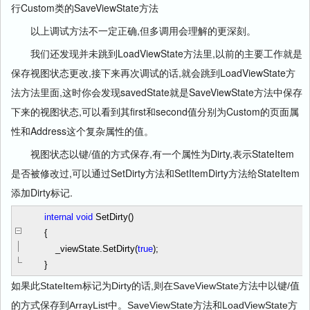
行Custom类的SaveViewState方法
以上调试方法不一定正确,但多调用会理解的更深刻。
我们还发现并未跳到LoadViewState方法里,以前的主要工作就是
保存视图状态更改,接下来再次调试的话,就会跳到LoadViewState方
法方法里面,这时你会发现savedState就是SaveViewState方法中保存
下来的视图状态,可以看到其first和second值分别为Custom的页面属
性和Address这个复杂属性的值。
视图状态以键/值的方式保存,有一个属性为Dirty,表示
StateItem
是否被修改过,可以通过
SetDirty方法和
SetItemDirty方法给
StateItem
添加Dirty标记.
internal
void
SetDirty()
{
_viewState.SetDirty(
true
);
}
如果此
StateItem标记为Dirty的话,则在SaveViewState方法中以键/值
的方式保存到ArrayList中。
SaveViewState方法和LoadViewState方