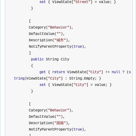
set
 { ViewState[
"
Street
"
] 
=
 value; }
        }
       [
       Category(
"
Behavior
"
),
       DefaultValue(
""
),
       Description(
"
城市
"
),
       NotifyParentProperty(
true
),
       ]
public
 String City
        {
get
 { 
return
 ViewState[
"
City
"
] 
!=
null
?
 (
s
tring
)ViewState[
"
City
"
] : String.Empty; }
set
 { ViewState[
"
City
"
] 
=
 value; }
        }
       [
       Category(
"
Behavior
"
),
       DefaultValue(
""
),
       Description(
"
国籍
"
),
       NotifyParentProperty(
true
),