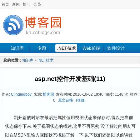
首页
新闻
博问
会员
知识库
专题
.NET技术
Web前端
软件设计
手机开发
软件工程
程序人生
项目管理
数据库
您的位置：
知识库
»
.NET技术
最新文章
asp.net控件开发基础(11)
作者:
Clingingboy
来源:
博客园
发布时间: 2010-10-02 19:40 阅读: 1148 次 推荐:
0
原文链接
[收藏]
刚开篇的时后在最后把属性值用视图状态来保存时,得以把当前
状态保存下来,关于视图状态的概述,这里不再累赘,没了解过的朋友可
以在MSDN里输入
视图状态概述
了解一下.以下我们还是以以前讲过