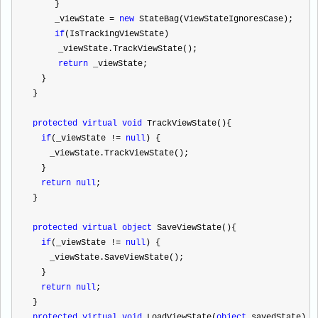
 　　}
 　　_viewState 
=
new
 StateBag(ViewStateIgnoresCase);
if
(IsTrackingViewState) 
　　　_viewState.TrackViewState();
return
 _viewState;
　}
}
protected
virtual
void
 TrackViewState(){ 
if
(_viewState 
!=
null
) { 
　　_viewState.TrackViewState();
　}
return
null
;
}
protected
virtual
object
 SaveViewState(){
if
(_viewState 
!=
null
) {
　　_viewState.SaveViewState(); 
　}
return
null
;
}
protected
virtual
void
 LoadViewState(
object
 savedState)