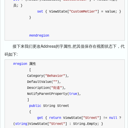
员; }
set
 { ViewState[
"
CustomMetier
"
] 
=
 value; }
        }
#endregion
接下来我们更改Address的字属性,把其值保存在视图状态下，代
码如下:
#region
 属性
        [
       Category(
"
Behavior
"
),
       DefaultValue(
""
),
       Description(
"
街道
"
),
       NotifyParentProperty(
true
),
       ]
public
 String Street
        {
get
 { 
return
 ViewState[
"
Street
"
] 
!=
null
?
(
string
)ViewState[
"
Street
"
] : String.Empty; }