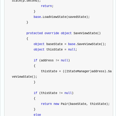
State(p.Second);
return
;
            }
base
.LoadViewState(savedState);
        }
protected
override
object
 SaveViewState()
        {
object
 baseState 
=
base
.SaveViewState();
object
 thisState 
=
null
;
if
 (address 
!=
null
)
            {
                thisState 
=
 ((IStateManager)address).Sa
veViewState();
            }
if
 (thisState 
!=
null
)
            {
return
new
 Pair(baseState, thisState);
            }
else