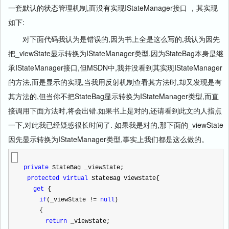
一套默认的状态管理机制,而没有实现IStateManager接口 ，其实现
如下:
对下面代码我认为是错误的,因为书上全是这么写的,我认为因先
把_viewState显示转换为IStateManager类型,因为StateBag本身是继
承IStateManager接口,但MSDN中,我并没看到其实现IStateManager
的方法,而是显示的实现,当我用反射机制查看其方法时,却又发现是有
其方法的,但当你不把StateBag显示转换为IStateManager类型,而直
接调用下面方法时,将会出错.如果书上是对的,还请看到此文的人指点
一下,对此我已经疑惑很长时间了. 如果我是对的,那下面的_viewState
因先显示转换为IStateManager类型,事实上我们都是这么做的。
private
 StateBag _viewState;
protected
virtual
 StateBag ViewState{
get
 {
if
(_viewState 
!=
null
) 
 　　{
return
 _viewState;