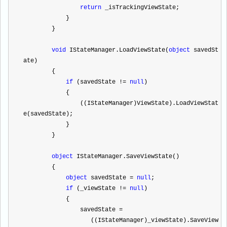
return
 _isTrackingViewState;
            }
        }
void
 IStateManager.LoadViewState(
object
 savedSt
ate)
        {
if
 (savedState 
!=
null
)
            {
                ((IStateManager)ViewState).LoadViewStat
e(savedState);
            }
        }
object
 IStateManager.SaveViewState()
        {
object
 savedState 
=
null
;
if
 (_viewState 
!=
null
)
            {
                savedState 
=
                   ((IStateManager)_viewState).SaveView