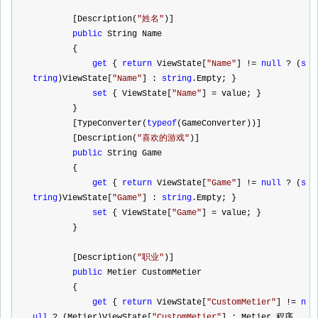
        [Description(
"
姓名
"
)]
public
 String Name
        {
get
 { 
return
 ViewState[
"
Name
"
] 
!=
null
?
 (
s
tring
)ViewState[
"
Name
"
] : 
string
.Empty; }
set
 { ViewState[
"
Name
"
] 
=
 value; }
        }
        [TypeConverter(
typeof
(GameConverter))]
        [Description(
"
喜欢的游戏
"
)]
public
 String Game
        {
get
 { 
return
 ViewState[
"
Game
"
] 
!=
null
?
 (
s
tring
)ViewState[
"
Game
"
] : 
string
.Empty; }
set
 { ViewState[
"
Game
"
] 
=
 value; }
        }
        [Description(
"
职业
"
)]
public
 Metier CustomMetier
        {
get
 { 
return
 ViewState[
"
CustomMetier
"
] 
!=
n
ull
?
 (Metier)ViewState[
"
CustomMetier
"
] : Metier.程序