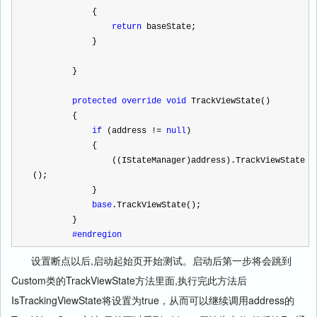
            {
return
 baseState;
            }
        }
protected
override
void
 TrackViewState()
        {
if
 (address 
!=
null
)
            {
                ((IStateManager)address).TrackViewState
();
            }
base
.TrackViewState();
        }
#endregion
设置断点以后,启动起始页开始测试。启动后第一步将会跳到
Custom类的TrackViewState方法里面,执行完此方法后
IsTrackingViewState将设置为true，从而可以继续调用address的