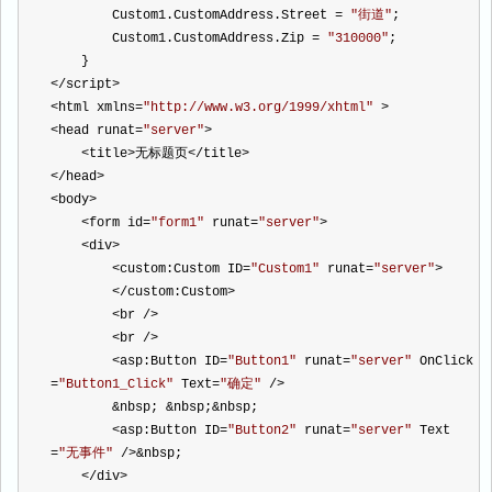
        Custom1.CustomAddress.Street 
=
"
街道
"
;
        Custom1.CustomAddress.Zip 
=
"
310000
"
;
    }
</
script
>
<
html xmlns
=
"
http://www.w3.org/1999/xhtml
"
>
<
head runat
=
"
server
"
>
<
title
>
无标题页
</
title
>
</
head
>
<
body
>
<
form id
=
"
form1
"
 runat
=
"
server
"
>
<
div
>
<
custom:Custom ID
=
"
Custom1
"
 runat
=
"
server
"
>
</
custom:Custom
>
<
br 
/>
<
br 
/>
<
asp:Button ID
=
"
Button1
"
 runat
=
"
server
"
 OnClick
=
"
Button1_Click
"
 Text
=
"
确定
"
/>
&
nbsp; 
&
nbsp;
&
nbsp;
<
asp:Button ID
=
"
Button2
"
 runat
=
"
server
"
 Text
=
"
无事件
"
/>&
nbsp;
</
div
>