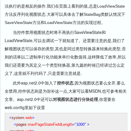
法执行的是相反的操作.我们在页面上看到的值,总是LoadViewState
方法反序列化视图状态.大家可以具体去了解StateBag类默认情况下
SaveViewState方法和LoadViewState方法的实现过程。
当控件禁用视图状态时将不再执行SaveViewState和
LoadViewState,可以去调试一下就知道了。还需要注意的是,我们了
解视图状态可以保存的类型,其也是同过类型转换器来转换此类型,否
则的话将以二进制串行化功能来串行化数值得,这样降低了效率,所以
我们还需要为其定义一个类型转换器,第九篇的时候已经讲过怎么定
义了,这里就不列代码了,只是需要注意就是.
此外asp.net2.0中加入了
控件状态
,因为视图状态要么全开,要么
全禁用,控件状态则是为弥补这一点,大家可以看MSDN,也可参考相关
文章。asp.net2.0中还可以
对视图状态进行分块处理
,你需要在
web.config里如下设置
<
system
.web
>
<
pages
maxPageStateFieldLength
="1000"
>