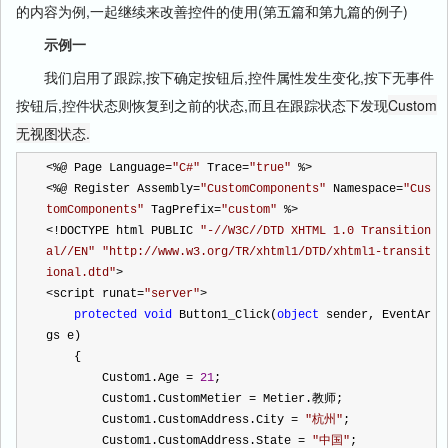
的内容为例,一起继续来改善控件的使用(第五篇和第九篇的例子)
示例一
我们启用了跟踪,按下确定按钮后,控件属性发生变化,按下无事件
按钮后,控件状态则恢复到之前的状态,而且在跟踪状态下发现
Custom
无视图状态.
<%
@ Page Language
=
"
C#
"
 Trace
=
"
true
"
%>
<%
@ Register Assembly
=
"
CustomComponents
"
 Namespace
=
"
Cus
tomComponents
"
 TagPrefix
=
"
custom
"
%>
<!
DOCTYPE html PUBLIC 
"
-//W3C//DTD XHTML 1.0 Transition
al//EN
"
"
http://www.w3.org/TR/xhtml1/DTD/xhtml1-transit
ional.dtd
"
>
<
script runat
=
"
server
"
>
protected
void
 Button1_Click(
object
 sender, EventAr
gs e)
    {
        Custom1.Age 
=
21
;
        Custom1.CustomMetier 
=
 Metier.教师;
        Custom1.CustomAddress.City 
=
"
杭州
"
;
        Custom1.CustomAddress.State 
=
"
中国
"
;