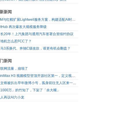
新新闻
IBM与红帽扩展Lightwell服务方案，构建适配AI时代开源生态的可信基础设施
itHub 再次爆发大规模服务降级
延长20年！上汽集团与通用汽车签署合资续约协议
地机怎么惹FCC了？
宝马3系换代、奔驰C级改款，谁更有机会翻盘？
门新闻
互联网流量，崩塌了
MiniMax H3 视频模型登顶开源社区第一，定义视频模型领域“斩杀线”
梁文锋被扒出早年微博小号，孤身前往无人区来一场相当 deep 的 seek 旅行
1000万」的竹知了，下架了「余大嘴」
人再议AI六小龙