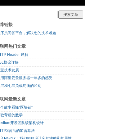
荐链接
程序员问答平台，解决您的技术难题
联网热门文章
TTP Header 详解
SL协议详解
淘宝技术发展
使用阿里云云服务器一年多的感受
四层和七层负载均衡的区别
联网最新文章
个故事看懂“区块链”
谷歌背后的数学
edium开发团队谈架构设计
TTPS背后的加密算法
入NGINX：我们如何设计它的性能和扩展性