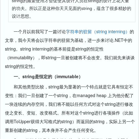
string的频繁使用才会促使其设计人员在string的设计上花大量
的功夫。所以正是这种你天天见面的string，蕴含了很多精妙的
设计思想。
一个月以前我写了一篇讨论
字符串的驻留（string interning）
的
文章，我今天将会以字符串的驻留为基础，进一步来讨论.NET中的
string。string interning的基本前提是string的恒定性
（immutability），即string一旦被创建将不会改变。我们就先来谈谈
string的恒定性。
一、string是恒定的（immutable）
和其他类型比较，string最为显著的一个特点就是它具有恒定不
变性：我们一旦创建了一个string，在managed heap 上为他分配了
一块连续的内存空间，我们将不能以任何方式对这个string进行修改
使之变长、变短、改变格式。所有对这个string进行各项操作（比如
调用ToUpper获得大写格式的string）而返回的string，实际上另一个
重新创建的string，其本身并不会产生任何变化。