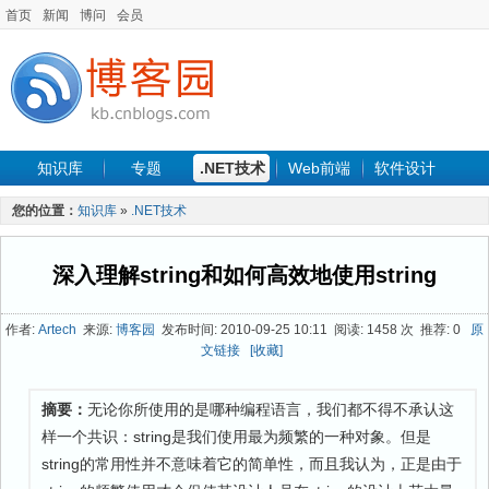
首页
新闻
博问
会员
知识库
专题
.NET技术
Web前端
软件设计
手机开发
软件工程
程序人生
项目管理
数据库
您的位置：
知识库
»
.NET技术
最新文章
深入理解string和如何高效地使用string
作者:
Artech
来源:
博客园
发布时间: 2010-09-25 10:11 阅读: 1458 次 推荐: 0
原
文链接
[收藏]
摘要：
无论你所使用的是哪种编程语言，我们都不得不承认这
样一个共识：string是我们使用最为频繁的一种对象。但是
string的常用性并不意味着它的简单性，而且我认为，正是由于