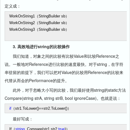
定义成：
WorkOnString1（StringBuilder sb）
WorkOnString2（StringBuilder sb）
WorkOnString3（StringBuilder sb）
3. 高效地进行string的比较操作
我们知道，对象之间的比较有比较Value和比较Reference之
说。一般地对Reference进行比较的速度最快。对于string，在字符
串驻留的前提下，我们可以把对Value的比较用Reference的比较来
代替从而会的Performance的提升。
此外，对于忽略大小写的比较，我们最好使用string的static方法
Compare(string strA, string strB, bool ignoreCase)。也就是说：
if
（str1.ToLower()
==
str2.ToLower()）
最好写成：
If（
string
. Compare(str1,str2,
true
)）