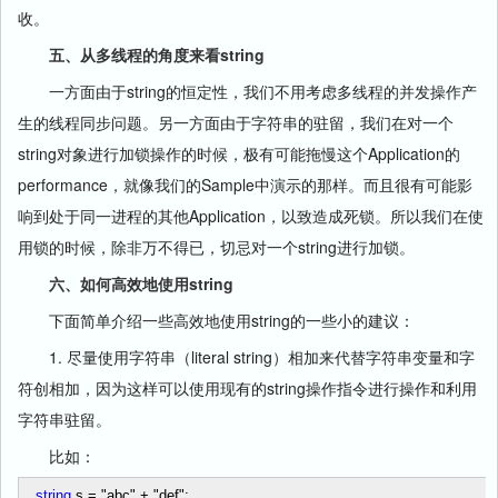
收。
五、从多线程的角度来看string
一方面由于string的恒定性，我们不用考虑多线程的并发操作产
生的线程同步问题。另一方面由于字符串的驻留，我们在对一个
string对象进行加锁操作的时候，极有可能拖慢这个Application的
performance，就像我们的Sample中演示的那样。而且很有可能影
响到处于同一进程的其他Application，以致造成死锁。所以我们在使
用锁的时候，除非万不得已，切忌对一个string进行加锁。
六、如何高效地使用string
下面简单介绍一些高效地使用string的一些小的建议：
1. 尽量使用字符串（literal string）相加来代替字符串变量和字
符创相加，因为这样可以使用现有的string操作指令进行操作和利用
字符串驻留。
比如：
string
s
=
"
abc
"
+
"
def
"
;