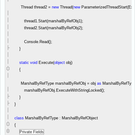
Thread thread2
=
new
Thread(
new
ParameterizedThreadStart(Exe
thread1.Start(marshalByRefObj1);
thread2.Start(marshalByRefObj2);
Console.Read();
}
static
void
Execute(
object
obj)
{
MarshalByRefType marshalByRefObj
=
obj
as
MarshalByRefType
marshalByRefObj.ExecuteWithStringLocked();
}
}
class
MarshalByRefType : MarshalByRefObject
{
Private Fields