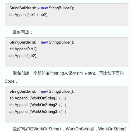
StringBuilder sb
=
new
StringBuilder();
sb.Append(str1
+
str2);
最好写成：
StringBuilder sb
=
new
StringBuilder();
sb.Append(str1);
sb.Append(str2);
避免创建一个新的临时string来保存str1 + str2。再比如下面的
Code：
StringBuilder sb
=
new
StringBuilder();
sb.Append（WorkOnString1（））;
sb.Append（WorkOnString2（））;
sb.Append（WorkOnString3（））;
最好写好吧WorkOnString1，WorkOnString2，WorkOnString3