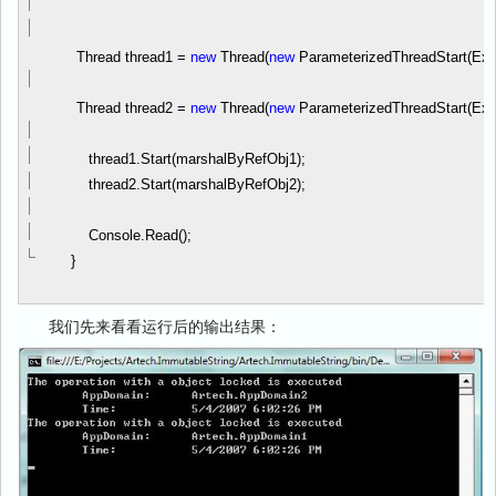
Thread thread1
=
new
Thread(
new
ParameterizedThreadStart(Exe
Thread thread2
=
new
Thread(
new
ParameterizedThreadStart(Exe
thread1.Start(marshalByRefObj1);
thread2.Start(marshalByRefObj2);
Console.Read();
}
我们先来看看运行后的输出结果：