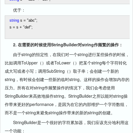
优于：
string
s
=
"
abc
"
;
s
=
s
+
"
def
"
;
2. 在需要的时候使用StringBuilder对string作频繁的操作：
由于string的恒定性，在我们对一个string进行某些操作的时候，
比如调用ToUpper（）或者ToLower（）把某个string每个字符转化
成大写或者小写；调用SubString（）取子串；会创建一个新的
string，有时候会创建一些新的临时string。这样的操作会增加内存的
压力。所有在对string作频繁操作的情况下，我们会考虑使用
StringBuilder来高效地操作string。StringBuilder之所以能对string操
作带来更好的performance，是因为在它的内部维护一个字符数组，
而不是一个string来避免string操作带来的新的string的创建。
StringBuilder是一个很好的字符累加器，我们应该充分地利用这
一个功能：