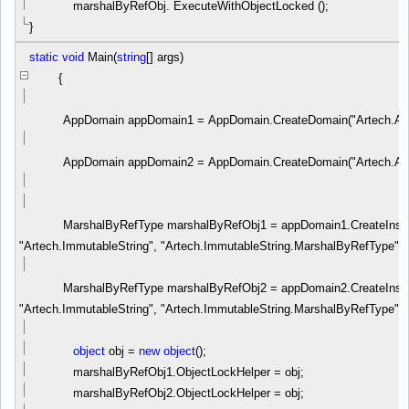
marshalByRefObj. ExecuteWithObjectLocked ();
}
static
void
Main(
string
[] args)
{
AppDomain appDomain1
=
AppDomain.CreateDomain(
"
Artech.A
AppDomain appDomain2
=
AppDomain.CreateDomain(
"
Artech.A
MarshalByRefType marshalByRefObj1
=
appDomain1.CreateInst
"
Artech.ImmutableString
"
,
"
Artech.ImmutableString.MarshalByRefType
"
)
MarshalByRefType marshalByRefObj2
=
appDomain2.CreateInst
"
Artech.ImmutableString
"
,
"
Artech.ImmutableString.MarshalByRefType
"
)
object
obj
=
new
object
();
marshalByRefObj1.ObjectLockHelper
=
obj;
marshalByRefObj2.ObjectLockHelper
=
obj;