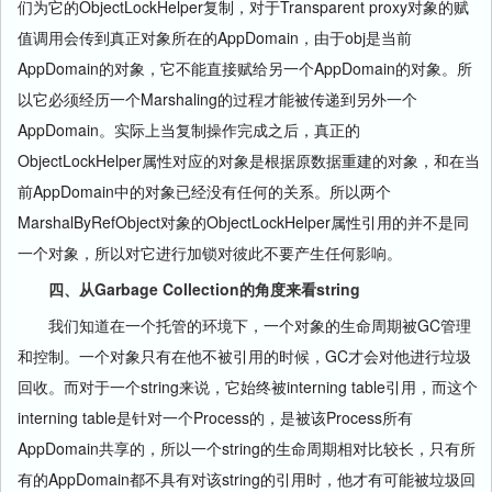
们为它的ObjectLockHelper复制，对于Transparent proxy对象的赋
值调用会传到真正对象所在的AppDomain，由于obj是当前
AppDomain的对象，它不能直接赋给另一个AppDomain的对象。所
以它必须经历一个Marshaling的过程才能被传递到另外一个
AppDomain。实际上当复制操作完成之后，真正的
ObjectLockHelper属性对应的对象是根据原数据重建的对象，和在当
前AppDomain中的对象已经没有任何的关系。所以两个
MarshalByRefObject对象的ObjectLockHelper属性引用的并不是同
一个对象，所以对它进行加锁对彼此不要产生任何影响。
四、从Garbage Collection的角度来看string
我们知道在一个托管的环境下，一个对象的生命周期被GC管理
和控制。一个对象只有在他不被引用的时候，GC才会对他进行垃圾
回收。而对于一个string来说，它始终被interning table引用，而这个
interning table是针对一个Process的，是被该Process所有
AppDomain共享的，所以一个string的生命周期相对比较长，只有所
有的AppDomain都不具有对该string的引用时，他才有可能被垃圾回