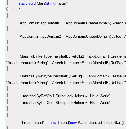
static
void
Main(
string
[] args)
{
AppDomain appDomain1
=
AppDomain.CreateDomain(
"
Artech.A
AppDomain appDomain2
=
AppDomain.CreateDomain(
"
Artech.A
MarshalByRefType marshalByRefObj1
=
appDomain1.CreateInst
"
Artech.ImmutableString
"
,
"
Artech.ImmutableString.MarshalByRefType
"
)
MarshalByRefType marshalByRefObj2
=
appDomain2.CreateInst
"
Artech.ImmutableString
"
,
"
Artech.ImmutableString.MarshalByRefType
"
)
marshalByRefObj1.StringLockHelper
=
"
Hello World
"
;
marshalByRefObj2.StringLockHelper
=
"
Hello World
"
;
Thread thread1
=
new
Thread(
new
ParameterizedThreadStart(Exe