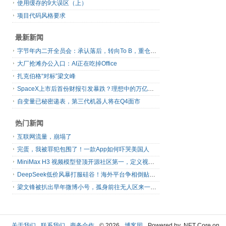
使用缓存的9大误区（上）
项目代码风格要求
最新新闻
字节年内二开全员会：承认落后，转向To B，重仓年轻人
大厂抢滩办公入口：AI正在吃掉Office
扎克伯格“对标”梁文峰
SpaceX上市后首份财报引发暴跌？理想中的万亿营收太空AI公司，正在靠地面AI云挣钱
自变量已秘密递表，第三代机器人将在Q4面市
热门新闻
互联网流量，崩塌了
完蛋，我被罪犯包围了！一款App如何吓哭美国人
MiniMax H3 视频模型登顶开源社区第一，定义视频模型领域“斩杀线”
DeepSeek低价风暴打服硅谷！海外平台争相倒贴V4 Flash
梁文锋被扒出早年微博小号，孤身前往无人区来一场相当 deep 的 seek 旅行
关于我们
联系我们
商务合作
© 2026
博客园
Powered by .NET Core on