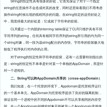
String的恒定性具有很多的好处，它首先保证了对于一个既定
string的任意操作不会造成对其的改变，同时还意味着我们不用考虑
操作string时候出现的线程同步的问题。在string恒定的这些好处之
中，我觉得最大的好处是：它成就了字符串的驻留。
CLR通过一个内部的interning table保证了CLR只维护具有不同
字符序列的string，任何具有相同字符序列的string所引用的均为同一
个string对象，同一段为该string配分的内存快。字符串的驻留极大地
较低了程序执行对内存的占用。
对于string的恒定性和字符串的驻留，还有一点需要特别指出的
是：string的恒定性不单单是针对某一个单独的AppDomain，而是针
对一个进程的。
二、String可以跨AppDomain共享的（cross-appDomain）
我们知道，在一个托管的环境下，Appdomain是托管程序运行
的一个基本单元。AppDomain为托管程序提供了良好的隔离机制，
保证在同一个进程中的不同的Appdomain不可以共享相同的内存空
间。在一个Appdomain创建的对象不能被另一个Appdomain直接使