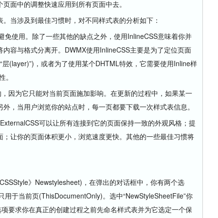
页面中的调整快速应用到所有页面中去。
。当涉及到最佳习惯时，对不同样式表的分析如下：
避免使用。除了一些其他的缺点之外，使用InlineCSS意味着你并
容与格式分离开。DWMX使用InlineCSS主要是为了定位页面
layer)”)，或者为了使用某个DHTML特效，它需要使用Inline样
属性。
想的，因为它只能对当前页面施加影响。在更新的过程中，如果某一
另外，当用户浏览你的站点时，每一页都要下载一次样式表信息。
。ExternalCSS可以让所有连接到它的页面保持一致的外观风格；提
面；让你的页面体积更小，浏览速度更快。其他的一些最佳习惯将
SStyle》Newstylesheet)，在弹出的对话框中，你有两个选
用于当前页(ThisDocumentOnly)。选中“NewStyleSheetFile”你
。这个选项要求你在真正的创建过程之前先命名样式表并为它选定一个保