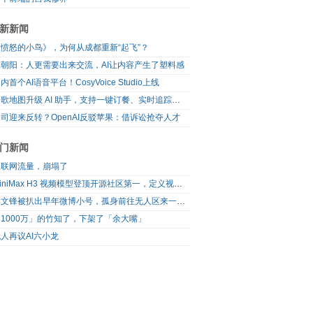
新新闻
《愤怒的小鸟》，为何从成都重新“起飞”？
张朝阳：人更需要出来交流，AI让内容产生了塑料感
内首个AI语音平台！CosyVoice Studio上线
谷歌地图升级 AI 助手，支持一键订餐、实时追踪列车晚点
司迎来反转？OpenAI反驳苹果：借诉讼抢夺人才
门新闻
互联网流量，崩塌了
MiniMax H3 视频模型登顶开源社区第一，定义视频模型领域“斩杀线”
梁文锋被扒出早年微博小号，孤身前往无人区来一场相当 deep 的 seek 旅行
1000万」的竹知了，下架了「余大嘴」
人再议AI六小龙