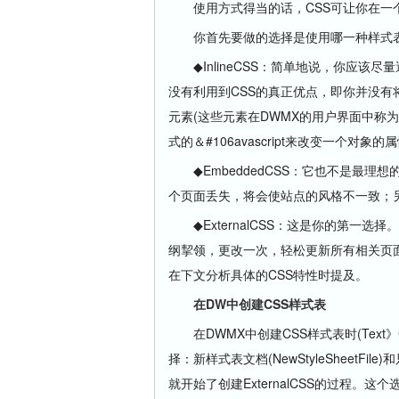
使用方式得当的话，CSS可让你在一个
你首先要做的选择是使用哪一种样式表
◆InlineCSS：简单地说，你应该尽量
没有利用到CSS的真正优点，即你并没有将内
元素(这些元素在DWMX的用户界面中称为“层(
式的＆#106avascript来改变一个对象的
◆EmbeddedCSS：它也不是最理
个页面丢失，将会使站点的风格不一致；
◆ExternalCSS：这是你的第一选择
纲挈领，更改一次，轻松更新所有相关页
在下文分析具体的CSS特性时提及。
在DW中创建CSS样式表
在DWMX中创建CSS样式表时(Text》CS
择：新样式表文档(NewStyleSheetFile)和只
就开始了创建ExternalCSS的过程