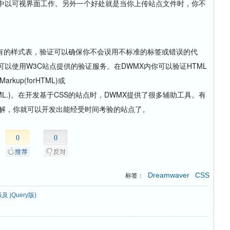
X中以可视界面工作。另外一个好处就是当你上传站点文件时，你不
的样式表，验证可以确保你不会误用不标准的标签或错误的代
可以使用W3C站点提供的验证服务。在DWMX内你可以验证HTML
Markup(forHTML)或
MLforXHTML.)。在开发基于CSS的站点时，DWMX提供了很多辅助工具。有
理解，你就可以开发出能经受时间考验的站点了。
0
0
Dreamwaver
CSS
标签：
及 jQuery版)