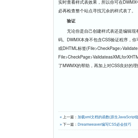
实时查看样式表效果，所以你可在DWM
必再检查整个站点寻找冗余的样式表了。
验证
无论你是自己创建样式表还是编辑现有
码。DWMX本身不包含CSS验证程序，你
或DHTML标签(File>CheckPage>Validate
File>CheckPage>ValidateasX
了MWMX的帮助，再加上对CSS良好的
«
上一篇：
加载xml文档的函数(原生JavaScript版
»
下一篇：
Dreamweaver编写CSS必会技巧