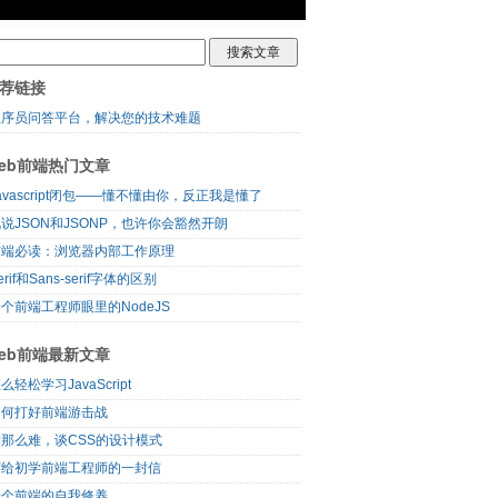
荐链接
程序员问答平台，解决您的技术难题
eb前端热门文章
avascript闭包——懂不懂由你，反正我是懂了
说JSON和JSONP，也许你会豁然开朗
前端必读：浏览器内部工作原理
erif和Sans-serif字体的区别
个前端工程师眼里的NodeJS
eb前端最新文章
么轻松学习JavaScript
如何打好前端游击战
没那么难，谈CSS的设计模式
写给初学前端工程师的一封信
一个前端的自我修养