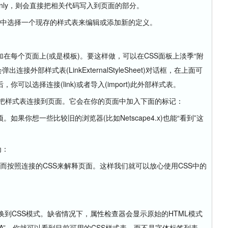
tOnly，则会直接把相关代码写入到页面的部分。
对话框中选择一个现存的样式表来编辑或添加新的定义。
每个页面上(或是模板)。要这样做，可以在CSS面板上淡季“附
时会弹出连接外部样式表(LinkExternalStyleSheet)对话框，在上面可
可以选择连接(link)或者导入(import)此外部样式表。
可把样式表连接到页面。它会在你的页面中加入下面的标记：
你想一些比较旧的浏览器(比如Netscape4.x)也能“看到”这
为：
S，而按照连接的CSS来解释页面。这样我们就可以放心使用CSS中的
。
到CSS模式。缺省情况下，属性检查器会显示原始的HTML模式
A”，你就可以看到目前可用的CSS样式表，而不是字体标签列表。