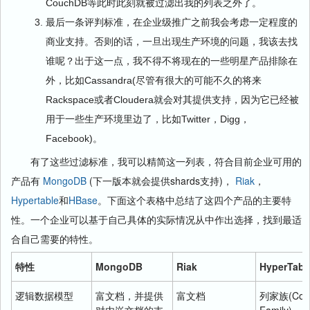
CouchDB等此时此刻就被过滤出我的列表之外了。
最后一条评判标准，在企业级推广之前我会考虑一定程度的
商业支持。否则的话，一旦出现生产环境的问题，我该去找
谁呢？出于这一点，我不得不将现在的一些明星产品排除在
外，比如Cassandra(尽管有很大的可能不久的将来
Rackspace或者Cloudera就会对其提供支持，因为它已经被
用于一些生产环境里边了，比如Twitter，Digg，
Facebook)。
有了这些过滤标准，我可以精简这一列表，符合目前企业可用的
产品有
MongoDB
(下一版本就会提供shards支持)，
Riak
，
Hypertable
和
HBase
。下面这个表格中总结了这四个产品的主要特
性。一个企业可以基于自己具体的实际情况从中作出选择，找到最适
合自己需要的特性。
特性
MongoDB
Riak
HyperTabl
逻辑数据模型
富文档，并提供
富文档
列家族(Col
对内嵌文档的支
Family)