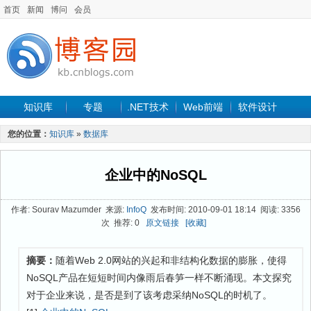
首页
新闻
博问
会员
知识库
专题
.NET技术
Web前端
软件设计
手机开发
软件工程
程序人生
项目管理
数据库
您的位置：
知识库
»
数据库
最新文章
企业中的NoSQL
作者: Sourav Mazumder 来源:
InfoQ
发布时间: 2010-09-01 18:14 阅读: 3356
次 推荐: 0
原文链接
[收藏]
摘要：
随着Web 2.0网站的兴起和非结构化数据的膨胀，使得
NoSQL产品在短短时间内像雨后春笋一样不断涌现。本文探究
对于企业来说，是否是到了该考虑采纳NoSQL的时机了。