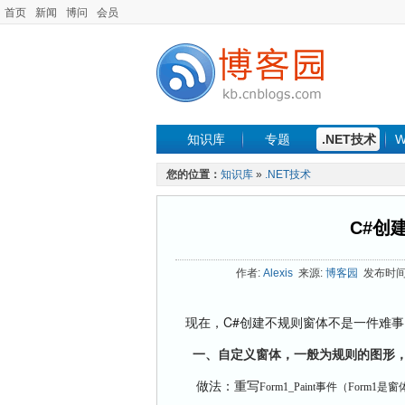
首页
新闻
博问
会员
知识库
专题
.NET技术
W
您的位置：
知识库
»
.NET技术
C#创
作者:
Alexis
来源:
博客园
发布时间: 2
C#
现在，
创建不规则窗体不是一件难事
一、
自定义窗体，一般为规则的图形
做法：重写
Form1_Paint
事件（
Form1
是窗