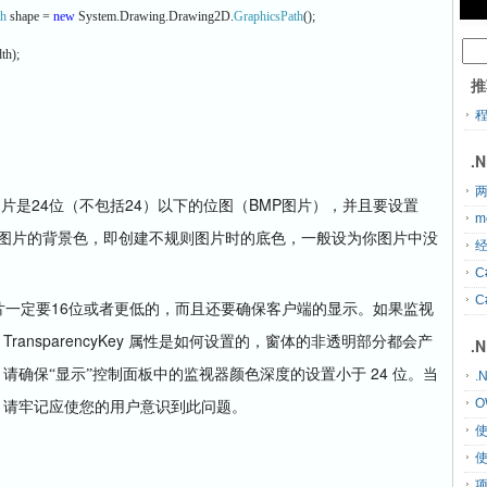
th
shape =
new
System.Drawing.Drawing2D.
GraphicsPath
();
th);
推
.
两
24
24
BMP
图片是
位（不包括
）以下的位图（
图片），并且要设置
m
图片的背景色，即创建不规则图片时的底色，一般设为你图片中没
经
C
C
16
片一定要
位或者更低的，而且还要确保客户端的显示。如果监视
TransparencyKey
属性是如何设置的，窗体的非透明部分都会产
.
24
请确保“显示”控制面板中的监视器颜色深度的设置小于
位。当
.
O
，请牢记应使您的用户意识到此问题。