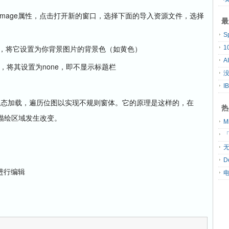
Image
属性，点击打开新的窗口，选择下面的导入资源文件，选择
最
S
，将它设置为你背景图片的背景色（如黄色）
A
none
，将其设置为
，即不显示标题栏
没
动态加载，遍历位图以实现不规则窗体。它的原理是这样的，在
热
描绘区域发生改变。
「
无
D
进行编辑
：