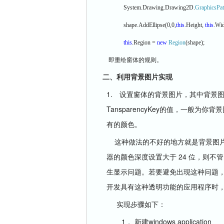
System.Drawing.Drawing2D.
GraphicsPa
shape.AddEllipse(0,0,
this
.Height,
this
.Wid
this
.Region =
new
Region
(shape);
即重绘窗体的规则。
二、利用背景图片实现
1.
设置窗体的背景图片，其中背景
TansparencyKey
的值，一般为你背景
有的颜色。
这种做法的不好的地方就是背景图
24
器的颜色深度设置大于
位，则不管
生显示问题。若要避免出现这种问题，
开发具有这种透明功能的应用程序时
实现步骤如下：
1．
windows application
新建