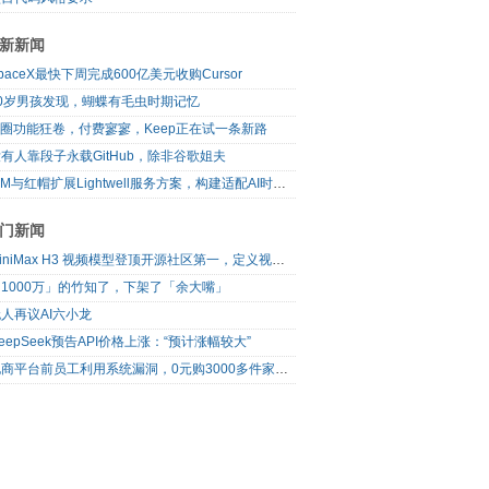
新新闻
paceX最快下周完成600亿美元收购Cursor
10岁男孩发现，蝴蝶有毛虫时期记忆
I圈功能狂卷，付费寥寥，Keep正在试一条新路
有人靠段子永载GitHub，除非谷歌姐夫
IBM与红帽扩展Lightwell服务方案，构建适配AI时代开源生态的可信基础设施
门新闻
MiniMax H3 视频模型登顶开源社区第一，定义视频模型领域“斩杀线”
1000万」的竹知了，下架了「余大嘴」
人再议AI六小龙
eepSeek预告API价格上涨：“预计涨幅较大”
电商平台前员工利用系统漏洞，0元购3000多件家电！