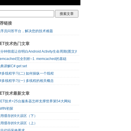
荐链接
程序员问答平台，解决您的技术难题
NET技术热门文章
分钟彻底让你明白Android Activity生命周期(图文)!
emcached完全剖析–1. memcached的基础
典讲解C# get set
#多线程学习(二) 如何操纵一个线程
#多线程学习(一) 多线程的相关概念
NET技术最新文章
NET技术+25台服务器怎样支撑世界第54大网站
WIN初探
使用缓存的9大误区（下）
使用缓存的9大误区（上）
项目代码风格要求