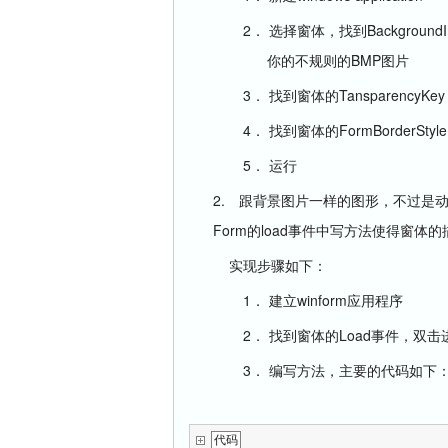
2．
Background
选择窗体，找到
BMP
你的不规则的
图片
3．
TansparencyKey
找到窗体的
4．
FormBorderStyle
找到窗体的
5．
运行
2.
跟背景图片一样的图形，不过是
Form
load
的
事件中写方法使得窗体的
实现步骤如下：
1．
winform
建立
应用程序
2．
Load
找到窗体的
事件，双击
3．
编写方法，主要的代码如下
代码