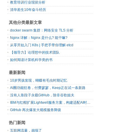
教育培训行业现状分析
清华差生10年奋斗经历
其他分类最新文章
docker swarm 集群：网络安全 TLS 分析
Nginx 详解：Nginx 是什么? 能干嘛?
从零开始入门 K8s | 手把手带你理解 etcd
【领导力】论理想中的技术团队
如何阅读计算机科学类的书
最新新闻
10岁男孩发现，蝴蝶有毛虫时期记忆
AI圈功能狂卷，付费寥寥，Keep正在试一条新路
没有人靠段子永载GitHub，除非谷歌姐夫
IBM与红帽扩展Lightwell服务方案，构建适配AI时代开源生态的可信基础设施
GitHub 再次爆发大规模服务降级
热门新闻
互联网流量，崩塌了