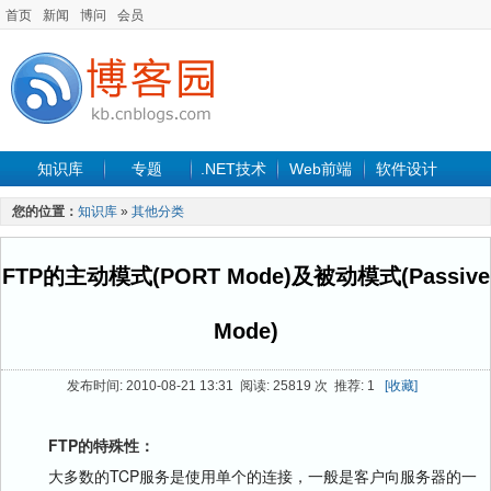
首页
新闻
博问
会员
知识库
专题
.NET技术
Web前端
软件设计
手机开发
软件工程
程序人生
项目管理
数据库
您的位置：
知识库
»
其他分类
最新文章
FTP的主动模式(PORT Mode)及被动模式(Passive
Mode)
发布时间: 2010-08-21 13:31 阅读: 25819 次 推荐: 1
[收藏]
FTP的特殊性：
大多数的TCP服务是使用单个的连接，一般是客户向服务器的一