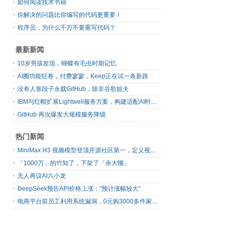
如何阅读技术书籍
你解决的问题比你编写的代码更重要！
程序员，为什么千万不要重写代码？
最新新闻
10岁男孩发现，蝴蝶有毛虫时期记忆
AI圈功能狂卷，付费寥寥，Keep正在试一条新路
没有人靠段子永载GitHub，除非谷歌姐夫
IBM与红帽扩展Lightwell服务方案，构建适配AI时代开源生态的可信基础设施
GitHub 再次爆发大规模服务降级
热门新闻
MiniMax H3 视频模型登顶开源社区第一，定义视频模型领域“斩杀线”
「1000万」的竹知了，下架了「余大嘴」
无人再议AI六小龙
DeepSeek预告API价格上涨：“预计涨幅较大”
电商平台前员工利用系统漏洞，0元购3000多件家电！