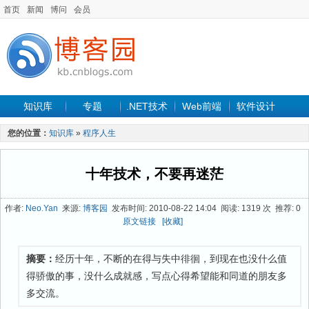
首页
新闻
博问
会员
知识库
专题
.NET技术
Web前端
软件设计
手机开发
软件工程
程序人生
项目管理
数据库
您的位置：
知识库
»
程序人生
最新文章
十年技术，不要再迷茫
作者:
Neo.Yan
来源:
博客园
发布时间: 2010-08-22 14:04 阅读: 1319 次 推荐: 0
原文链接
[收藏]
摘要：
经历十年，不断的在得与失中徘徊，到现在也没什么值
得骄傲的事，没什么成就感，写点心得希望能和同道的朋友多
多交流。