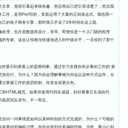
关文章，觉得它看起来很有趣，然后再自己把它弄清楚了；然后我
工作，是用Perl写的，里面运用了大量的正则表达式。我也用一
自己的电子商务引擎；那时我几乎花了2年时间在这上面。
处理，也许是数据库设计，等等。即便你是一个入门级的程序
域的专家。这会让你相当快速地进入到中级水平，一旦你到了那个
些字是如何显示到屏幕上的是两码事。通过学习支撑你所从事的工作的“基
你会变得更加在行。为什么？因为你会理解事物为何会以这种方式运作，当
通过掌握工作的底层机制，你变会得更出色。
FC和HTML规范。如果你使用代码生成器，好好看看它生成的代
底层SQL语句，不一而足。
后问一问事情是如何以某种特别的方式完成的，为什么？可能的
没有最好的编程习惯，你也会学到许多编程经验。当然，要小心别