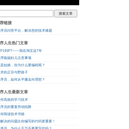
荐链接
程序员问答平台，解决您的技术难题
序人生热门文章
P1到P7——我在淘宝这7年
程序猿媳妇儿注意事项
可是姑娘，你为什么要编程呢？
技术的正宗与野路子
程序员，如何从平庸走向理想？
序人生最新文章
如何高效的学习技术
程序员的重复劳动陷阱
如何阅读技术书籍
你解决的问题比你编写的代码更重要！
程序员，为什么千万不要重写代码？