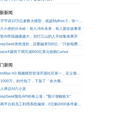
新新闻
曝字节训10万亿参数大模型，或超Mythos 5，张一鸣、梁汝波先后发声
AI六小虎的分水岭：有人冲向未来，有人困在故事里
谷歌AI帝国越建越大，但打江山的人开始集体离开
DeepSeek突然涨价，还要融资500亿：“只收电费钱”的梁文锋，变了吗？
paceX最快下周完成600亿美元收购Cursor
门新闻
MiniMax H3 视频模型登顶开源社区第一，定义视频模型领域“斩杀线”
1000万」的竹知了，下架了「余大嘴」
人再议AI六小龙
eepSeek预告API价格上涨：“预计涨幅较大”
电商平台前员工利用系统漏洞，0元购3000多件家电！