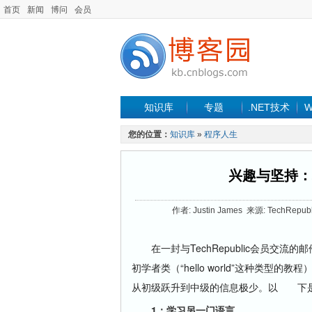
首页
新闻
博问
会员
知识库
专题
.NET技术
W
您的位置：
知识库
»
程序人生
兴趣与坚持：
作者: Justin James 来源: TechRepu
在一封与TechRepublic会员交流
初学者类（“hello world”这种类
从初级跃升到中级的信息极少。以 下是
1：学习另一门语言