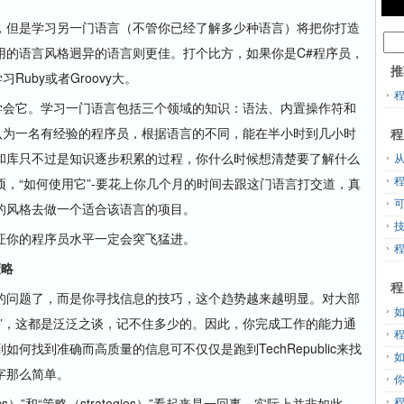
但是学习另一门语言（不管你已经了解多少种语言）将把你打造
用的语言风格迥异的语言则更佳。打个比方，如果你是C#程序员，
推
习Ruby或者Groovy大。
会它。学习一门语言包括三个领域的知识：语法、内置操作符和
认为一名有经验的程序员，根据语言的不同，能在半小时到几小时
程
和库只不过是知识逐步积累的过程，你什么时候想清楚要了解什么
从
，“如何使用它”-要花上你几个月的时间去跟这门语言打交道，真
的风格去做一个适合该语言的项目。
你的程序员水平一定会突飞猛进。
策略
程
问题了，而是你寻找信息的技巧，这个趋势越来越明显。对大部
”，这都是泛泛之谈，记不住多少的。因此，你完成工作的能力通
何找到准确而高质量的信息可不仅仅是跑到TechRepublic来找
字那么简单。
tics）”和“策略（strategies）”看起来是一回事，实际上并非如此。