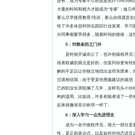
还有，成为专家不尽然就是执行10年同
大量的时间和精力才能成为“专家”；做几
要么尽早接受教育/培训，要么你得愿意
牲了许多休息时间去跟踪行业发展、学习
分同事都要早得多，随着时间的推移，这
5：对教条拒之门外
是时候开诚布公了：也许初级程序员了
或者权威的观点是好的，但直到你更有经
解的不足以让你独立地找出这些东西来，你
过请相信我；由于受某些愚蠢建议的蛊惑
己的职业生涯耽搁了几年，这样毛头小伙
构的滥用。比如说，许多初级者读了一些
起来就像埃菲尔铁塔一样了。
6：深入学习一点先进理念
成为一名中级程序员，很大一部分是要
性，是正则表达式，以及如何对动态语言进