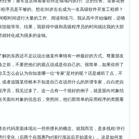
样的任务；通常这意味着要在特定领域内执行广泛的任务。需要花费
年程序员是不够的。想在30岁左右成为一名高级软件开发工程师？
在闲暇时间进行大量的工作、阅读和练习。我从高中开始编程，还牺
新技能等等。结果，我获得中级和高级程序员的时间就比我的大部
些就转化成为很多的金钱。
解的东西还不足以说出做某件事情有一种最好的方式。尊重朋友
验之前，不要把他们的观点说成是你自己的。很简单，如果你所了
又怎么会认为你知道哪一位“专家”是对的呢？话是难听了点，不
，或者追随某些根本不知道自己在说些什么的所谓专家，白白把自
程序员，我见过多了。这一点有一个很好的例子，就是面向对象结
有关面向对象的信息后，突然间，他们那简单的应用程序的类图看
在代码里面体现出一些所擅长的概念。就我而言，是多线程/并行
行变化（后两个在我离Perl渐行渐远后开始退化）。这是如何发