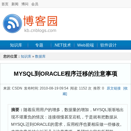
首页
新闻
博问
会员
知识库
专题
.NET技术
Web前端
软件设计
手机开发
软件工程
程序人生
项目管理
数据库
您的位置：
知识库
»
数据库
最新文章
MYSQL到ORACLE程序迁移的注意事项
来源: CSDN 发布时间: 2010-08-19 09:54 阅读: 1152 次 推荐: 0
原文链接
[收
藏]
摘要：
随着应用用户的增多，数据量的增加，MYSQL渐渐地出
现不堪重负的情况：连接很慢甚至宕机，于是就有把数据从
MYSQL迁到ORACLE的需求，应用程序也要相应做一些修改。