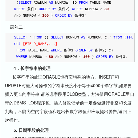
 (
SELECT
 ROWNUM 
AS
 NUMROW, ID 
FROM
 TABLE_NAME 
WHERE
 条件1 
ORDER
BY
 条件2) 
WHERE
 NUMROW 
>
80
AND
 NUMROW 
<
100
 ) 
ORDER
BY
 条件3; 
语句二：
SELECT
*
FROM
 (( 
SELECT
 ROWNUM 
AS
 NUMROW, c.
*
from
 (
sel
ect
[
FIELD_NAME,...
]
FROM
 TABLE_NAME 
WHERE
 条件1 
ORDER
BY
 条件2) c)
WHERE
 NUMROW 
>
80
AND
 NUMROW 
<
100
 ) 
ORDER
BY
 条件3;
4．长字符串的处理
长字符串的处理ORACLE也有它特殊的地方。INSERT和
UPDATE时最大可操作的字符串长度小于等于4000个单字节,如果要
插入更长的字符串,请考虑字段用CLOB类型，方法借用ORACLE里自
带的DBMS_LOB程序包。插入修改记录前一定要做进行非空和长度
判断，不能为空的字段值和超出长度字段值都应该提出警告,返回上
次操作。
5. 日期字段的处理