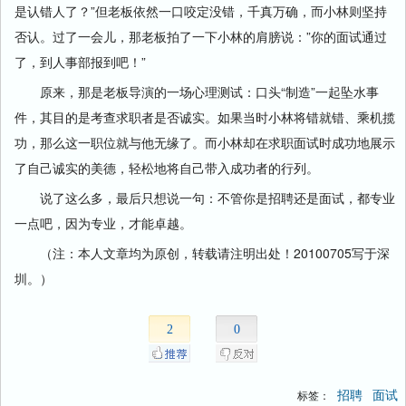
是认错人了？”但老板依然一口咬定没错，千真万确，而小林则坚持
否认。过了一会儿，那老板拍了一下小林的肩膀说：”你的面试通过
了，到人事部报到吧！”
原来，那是老板导演的一场心理测试：口头“制造”一起坠水事
件，其目的是考查求职者是否诚实。如果当时小林将错就错、乘机揽
功，那么这一职位就与他无缘了。而小林却在求职面试时成功地展示
了自己诚实的美德，轻松地将自己带入成功者的行列。
说了这么多，最后只想说一句：不管你是招聘还是面试，都专业
一点吧，因为专业，才能卓越。
（注：本人文章均为原创，转载请注明出处！20100705写于深
圳。）
2
0
招聘
面试
标签：