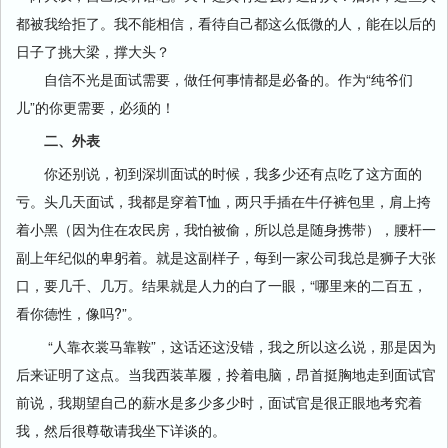
都被我给拒了。我不能相信，看待自己都这么低微的人，能在以后的
日子了挑大梁，撑大头？
自信不光是面试需要，做任何事情都是必备的。作为“纯爷们
儿”的你更需要，必须的！
二、外表
你还别说，初到深圳面试的时候，我多少还有点吃了这方面的
亏。头几天面试，我都是穿着T恤，两只手插在牛仔裤包里，肩上挎
着小黑（因为住在农民房，我怕被偷，所以总是随身携带），腰杆一
副上年纪似的卑躬着。就是这副样子，每到一家公司我总是狮子大张
口，要几千、几万。结果就是人力的白了一眼，“哪里来的二百五，
看你德性，像吗?”。
“人靠衣裳马靠鞍”，这话还这没错，我之所以这么说，那是因为
后来证明了这点。当我西装革履，拎着电脑，昂首挺胸地走到面试官
前说，我期望自己的薪水是多少多少时，面试官是很正眼地考究着
我，然后很尊敬请我坐下详谈的。