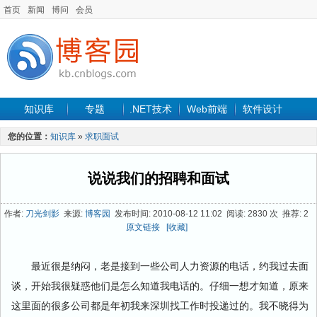
首页
新闻
博问
会员
知识库
专题
.NET技术
Web前端
软件设计
手机开发
软件工程
程序人生
项目管理
数据库
您的位置：
知识库
»
求职面试
最新文章
说说我们的招聘和面试
作者:
刀光剑影
来源:
博客园
发布时间: 2010-08-12 11:02 阅读: 2830 次 推荐: 2
原文链接
[收藏]
最近很是纳闷，老是接到一些公司人力资源的电话，约我过去面
谈，开始我很疑惑他们是怎么知道我电话的。仔细一想才知道，原来
这里面的很多公司都是年初我来深圳找工作时投递过的。我不晓得为