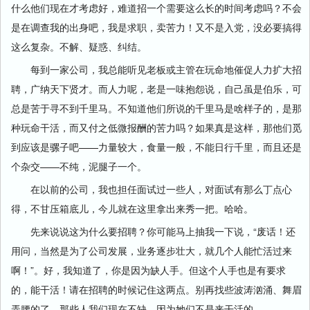
什么他们现在才考虑好，难道招一个需要这么长的时间考虑吗？不会
是在调查我的出身吧，我是求职，卖苦力！又不是入党，没必要搞得
这么复杂。不解、疑惑、纠结。
每到一家公司，我总能听见老板或主管在玩命地催促人力扩大招
聘，广纳天下贤才。而人力呢，老是一味抱怨说，自己虽是伯乐，可
总是苦于寻不到千里马。不知道他们所说的千里马是啥样子的，是那
种玩命干活，而又付之低微报酬的苦力吗？如果真是这样，那他们觅
到应该是骡子吧——力量较大，食量一般，不能日行千里，而且还是
个杂交——不纯，泥腿子一个。
在以前的公司，我也担任面试过一些人，对面试有那么丁点心
得，不甘压箱底儿，今儿就在这里拿出来秀一把。哈哈。
先来说说这为什么要招聘？你可能马上抽我一下说，“废话！还
用问，当然是为了公司发展，业务逐步壮大，就几个人能忙活过来
啊！”。好，我知道了，你是因为缺人手。但这个人手也是有要求
的，能干活！请在招聘的时候记住这两点。别再找些波涛汹涌、舞眉
弄腰的了，那些人我们现在不缺，因为她们不是来干活的。