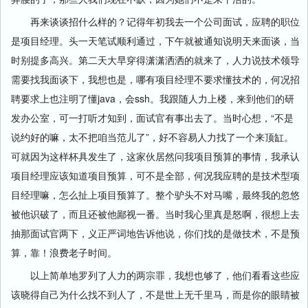
再来谈谈招什么样的？记得年初我去一个公司面试，应聘的职位
是项目经理。头一天笔试顺利通过，下午就被通知说明天来面谈，当
时别提多高兴。第二天大早穿得潇潇洒洒的就来了，人力说技术领导
需要找我面谈下，我想也是，哪有项目经理不要求懂技术的，何况招
聘要求上也注明了懂java，会ssh。我跟随人力上楼，来到他们的研
发办公室，可一打听才知到，面试官有事出去了。当时心想，“不是
说约好的嘛，太不把咱当范儿了”，好不容易人力找了一个来顶缸。
可就因为这样杯具发生了，这家伙居然问我项目预算的事情，我承认
项目经理应该知道项目预算，可不是全部，何况我应聘的是技术型项
目经理嘛，怎么扯上项目预算了。整个驴头不对马嘴，最终我的忽悠
被他识破了，而且还被他鄙视一番。当时我心里真是怒啊，很想上去
抽那面试官两下，义正严词地告诉他说，你们找的是做技术，不是预
算，靠！浪费老子时间。
以上简单地罗列了人力的两宗罪，我想也够了，他们看看这些应
该晓得自己为什么找不到人了，不是世上无千里马，而是你的眼睛被