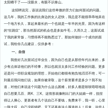
太阳晒干了——没眼水，有眼不识泰山。
这招聘说完，该说说我们这些卑微的苦力们如何面试的问题。
这几年，我的工作换的比身边的女人还快，我总是不能很乖乖地呆在
一个地方长久，算起来最长的一个也就是一年半的光景。因为有这样
的“狂跳症”，那当然面试的机会也是多如牛毛，久而久之，这面试成
了我的家常饭，习惯得再不能熟悉过了。那如何做好一个成功的面
试，我给你几点建议，仅供参考：
一、自信
我曾好几次面试过毕业生，因为自己也是从那些年代出来的，多
少有点体谅他们的不经事，所以也就没太多问工作经验的问题。更多
还是问一些职业规划的理想，开始他们都很有抱负地滔滔不绝，可一
到最后我问他们说，如果你被录取，这个薪资要求是多少？我不知
道，对他们来说这个问题为什么这么困难，好多人都是吱吱唔唔地说
自己想要几百、两K、三K。这情形就像刚出门的大姑娘一样，扭捏
得让人揪心。更甚者有几个说自己不要钱，免费来干，我一听，心里
一阵大叹，自己没听错吧。天下还真有这么厚道的人！后来，这些人