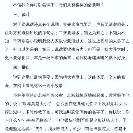
不信我？你可以尝试下，哥们儿有骗你的必要吗？
三、谈吐
对于这说话还真有个说到，首先这底气要足，声音要清澈响亮，
让对方知道你所说的每句话；二来要坦诚，知之为知之，不知为不
知，千万别耍小聪明忽悠人家以求蒙混过关，这世上聪明的人多了去
了，别自以为是的；第三，说话要铿锵有力，但不是一味大呼大叫，
更不要爆粗口，本是一场严肃的面试，别搞得海啸涛吼的就不好拉。
四、举止
说到这举止最为重要，因为很大程度上，这能体现一个人的修
养。在网上看见这么一则小故事：
小林刚刚跨进老板的办公室，老板就惊喜地站起来，紧紧握住他
的手说：”世界真是太小了，怎么会在这儿碰到你？上次游湖我女儿
掉进湖中，多亏你救了她，可我当时忘记问你的名字了。你快说，你
叫什么？”小林被弄糊涂了，但他很快想到可能是老板认错人了。于
是他坚定地说：”先生，我没救过人，至少目前还没救过人，你是不