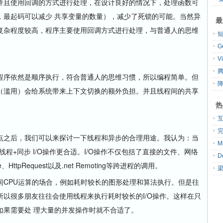
且使用回调的方式进行处理，在设计良好的情况下，处理函数可
，最起码可以减少 共享变量的数量），减少了死锁的可能。当然异
最
复杂程度较高，程序主要使用回调方式进行处理，与普通人的思维
G
V
腾
序依然是顺序执行，符合普通人的思维习惯，所以编程简单。但
（滥用）会给系统带来上下文切换的额外负担。并且线程间的共享
热
之后，我们可以来探讨一下线程和异步的合理用途。我认为：当
线程+同步 I/O操作更合适。I/O操作不仅包括了直接的文件、网络
ttpRequest以及.net Remoting等跨进程的调用。
PU运算的场合，例如耗时较长的图形处理和算法执行。但是往
以很多朋友往往会使用线程来执行耗时较长的I/O操作。这样在只
如果需要处 理大量的并发操作时就不合适了。