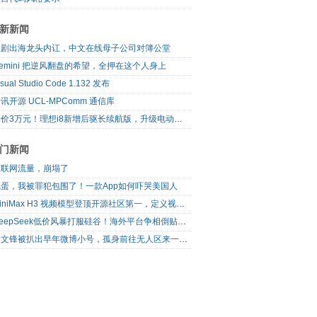
新新闻
短剧出海龙头内讧，中文在线母子公司对簿公堂
emini 把逆风翻盘的希望，全押在这个人身上
isual Studio Code 1.132 发布
讯开源 UCL-MPComm 通信库
降价3万元！理想i8新增后驱长续航版，升级电动前备箱
门新闻
互联网流量，崩塌了
完蛋，我被罪犯包围了！一款App如何吓哭美国人
MiniMax H3 视频模型登顶开源社区第一，定义视频模型领域“斩杀线”
DeepSeek低价风暴打服硅谷！海外平台争相倒贴V4 Flash
梁文锋被扒出早年微博小号，孤身前往无人区来一场相当 deep 的 seek 旅行