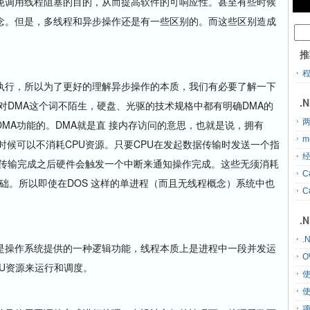
调用线程阻塞的目的，从而提高软件的可响应性。甚至有些时候
念。但是，多线程和异步操作还是有一些区别的。而这些区别造成
推
行，所以为了更好的理解异步操作的本质，我们有必要了解一下
.
对DMA这个词不陌生，硬盘、光驱的技术规格中都有明确DMA的
两
MA功能的。DMA就是直 接内存访问的意思，也就是说，拥有
m
时候可以不消耗CPU资源。只要CPU在发起数据传输时发送一个指
经
在传输完成之后硬件会触发一个中断来通知操作完成。这些无须消耗
C
基础。所以即使在DOS 这样的单进程（而且无线程概念）系统中也
C
.
.
操作系统提供的一种逻辑功能，线程本质上是进程中一段并发运
O
U资源来运行和调度。