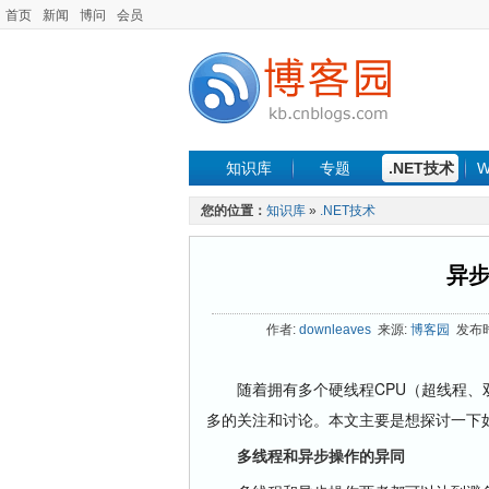
首页
新闻
博问
会员
知识库
专题
.NET技术
W
您的位置：
知识库
»
.NET技术
异
作者:
downleaves
来源:
博客园
发布时间
随着拥有多个硬线程CPU（超线程、双
多的关注和讨论。本文主要是想探讨一下
多线程和异步操作的异同