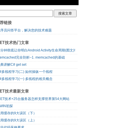
荐链接
程序员问答平台，解决您的技术难题
NET技术热门文章
分钟彻底让你明白Android Activity生命周期(图文)!
emcached完全剖析–1. memcached的基础
典讲解C# get set
#多线程学习(二) 如何操纵一个线程
#多线程学习(一) 多线程的相关概念
NET技术最新文章
NET技术+25台服务器怎样支撑世界第54大网站
WIN初探
使用缓存的9大误区（下）
使用缓存的9大误区（上）
项目代码风格要求