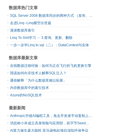
数据库热门文章
SQL Server 2008 数据库同步的两种方式 （发布、订阅）
走进Linq--Linq横空出世篇
漫谈数据库索引
Linq To Xml学习 － 3.查询、更新、删除
一步一步学Linq to sql（二）：DataContext与实体
数据库最新文章
在线数据迁移经验：如何为正在飞行的飞机更换引擎
我该如何向非技术人解释SQL注入？
通俗解释「为什么数据库难以拓展」
内存数据库中的索引技术
Azure的NoSQL技术
最新新闻
Anthropic升级AI编程工具，免去开发者手动复制上下文
消息称小米成立具身智能与应用部，前字节Seed孔涛挂帅
AI算力催生庞大能耗 亚马逊电站项目深陷环保争议