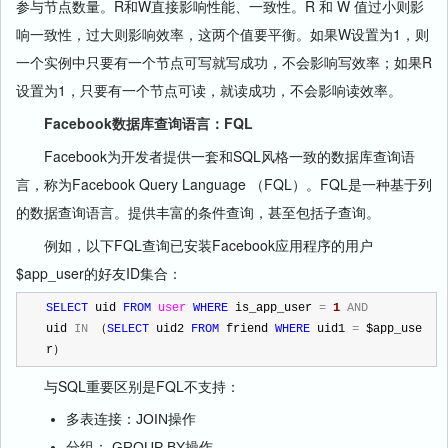
参与节点数量。R和W直接影响性能、一致性。R 和 W 值过小则影
响一致性，过大则影响效率，这两个值要平衡。如果W设置为1，则
一个实例中只要有一个节点可写就写成功，不会影响写效率；如果R
设置为1，只要有一个节点可读，就读成功，不会影响读效率。
Facebook数据库查询语言：FQL
Facebook为开发者提供一套和SQL风格一致的数据库查询语
言，称为Facebook Query Language （FQL）。FQL是一种基于列
的数据查询语言。提供丰富的条件查询，甚至包括子查询。
例如，以下FQL查询已安装Facebook应用程序的用户
$app_user的好友ID集合：
SELECT
 uid 
FROM
user
WHERE
 is_app_user 
=
1
AND
uid 
IN
 （
SELECT
 uid2 
FROM
 friend 
WHERE
 uid1 
=
 $app_use
r）
与SQL重要区别是FQL不支持：
多表连接：JOIN操作
分组： GROUP BY操作