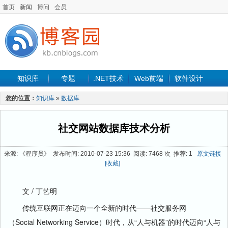
首页
新闻
博问
会员
知识库
专题
.NET技术
Web前端
软件设计
手机开发
软件工程
程序人生
项目管理
数据库
您的位置：
知识库
»
数据库
最新文章
社交网站数据库技术分析
来源: 《程序员》 发布时间: 2010-07-23 15:36 阅读: 7468 次 推荐: 1
原文链接
[收藏]
文 / 丁艺明
传统互联网正在迈向一个全新的时代——社交服务网
（Social Networking Service）时代，从“人与机器”的时代迈向“人与