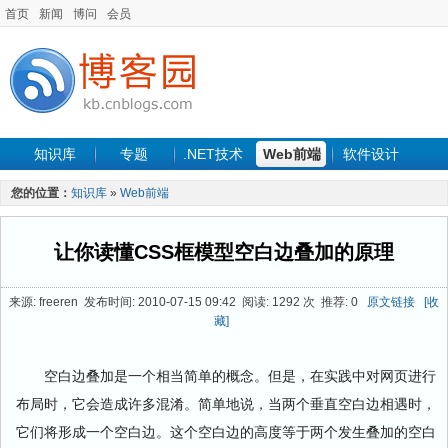
首页
新闻
博问
会员
知识库
专题
.NET技术
Web前端
软件设计
手机开发
软件工程
程序人生
项目管理
数据库
您的位置：
知识库
»
Web前端
最新文章
让你读懂CSS框模型空白边叠加的原理
来源: freeren 发布时间: 2010-07-15 09:42 阅读: 1292 次 推荐: 0
原文链接
[收
藏]
空白边叠加是一个相当简单的概念。但是，在实践中对网页进行
布局时，它会造成许多混淆。简单地说，当两个垂直空白边相遇时，
它们将形成一个空白边。这个空白边的高度等于两个发生叠加的空白