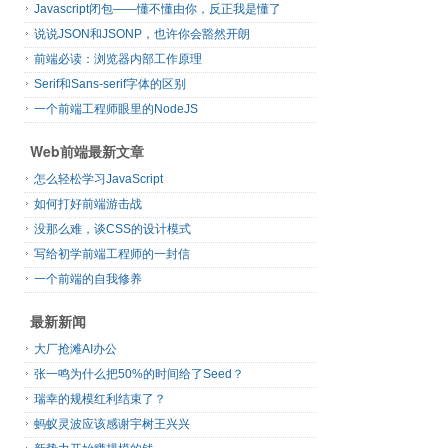
Javascript闭包——懂不懂由你，反正我是懂了
说说JSON和JSONP，也许你会豁然开朗
前端必读：浏览器内部工作原理
Serif和Sans-serif字体的区别
一个前端工程师眼里的NodeJS
Web前端最新文章
怎么轻松学习JavaScript
如何打好前端游击战
没那么难，谈CSS的设计模式
写给初学前端工程师的一封信
一个前端的自我修养
最新新闻
大厂抢滩AI办公
张一鸣为什么把50%的时间给了Seed？
瑞幸的规模红利结束了？
蚂蚁灵波应该感谢宇树王兴兴