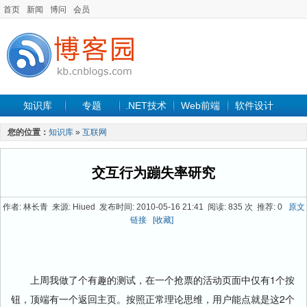
首页
新闻
博问
会员
知识库
专题
.NET技术
Web前端
软件设计
手机开发
软件工程
程序人生
项目管理
数据库
您的位置：
知识库
»
互联网
最新文章
交互行为蹦失率研究
作者: 林长青 来源: Hiued 发布时间: 2010-05-16 21:41 阅读: 835 次 推荐: 0
原文
链接
[收藏]
上周我做了个有趣的测试，在一个抢票的活动页面中仅有1个按
钮，顶端有一个返回主页。按照正常理论思维，用户能点就是这2个