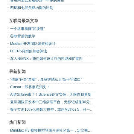
使用阿里云云服务器一年多的感受
四层和七层负载均衡的区别
互联网最新文章
一个故事看懂“区块链”
谷歌背后的数学
Medium开发团队谈架构设计
HTTPS背后的加密算法
深入NGINX：我们如何设计它的性能和扩展性
最新新闻
“借脑”还是“造脑”，具身智能站上“新十字路口”
Cursor，即将彻底消失！
AI造出新病毒了！Science论文实锤，无限自我复制
复旦团队开发术中三维病理平台，无标记成像30分钟出结果
曝字节训10万亿参数大模型，或超Mythos 5，张一鸣、梁汝波先后发声
热门新闻
MiniMax H3 视频模型登顶开源社区第一，定义视频模型领域“斩杀线”