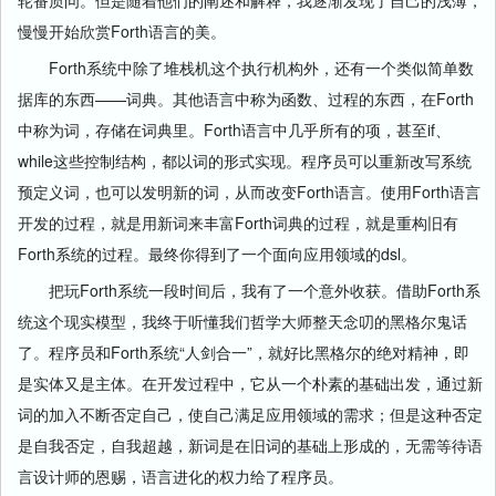
轮番质问。但是随着他们的阐述和解释，我逐渐发现了自己的浅薄，
慢慢开始欣赏Forth语言的美。
Forth系统中除了堆栈机这个执行机构外，还有一个类似简单数
据库的东西——词典。其他语言中称为函数、过程的东西，在Forth
中称为词，存储在词典里。Forth语言中几乎所有的项，甚至if、
while这些控制结构，都以词的形式实现。程序员可以重新改写系统
预定义词，也可以发明新的词，从而改变Forth语言。使用Forth语言
开发的过程，就是用新词来丰富Forth词典的过程，就是重构旧有
Forth系统的过程。最终你得到了一个面向应用领域的dsl。
把玩Forth系统一段时间后，我有了一个意外收获。借助Forth系
统这个现实模型，我终于听懂我们哲学大师整天念叨的黑格尔鬼话
了。程序员和Forth系统“人剑合一”，就好比黑格尔的绝对精神，即
是实体又是主体。在开发过程中，它从一个朴素的基础出发，通过新
词的加入不断否定自己，使自己满足应用领域的需求；但是这种否定
是自我否定，自我超越，新词是在旧词的基础上形成的，无需等待语
言设计师的恩赐，语言进化的权力给了程序员。