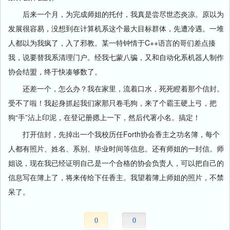
后来一个月，为完成师姐的托付，我真是尝尽世态炎凉。原以为
发展很容易，没想到在计算机系这个最大目标群体，先遭冷遇。一堆
人都以为我疯了，入了邪教。某一特钟情于C++语言的哥们差点揍
我，说要替我系清理门户。经我七蒙八骗，又和自动化系机器人制作
协会结盟，终于快凑够数了。
还差一个，怎么办？我在家里，流着口水，死死瞪着那个信封。
受不了啦！我起身抓起我们家那只卷毛狗，来了个霸王硬上弓，把
狗“手”沾上印泥，在登记册摁上一下，然后代署小名。搞定！
打开信封，先掉出一个我校历任Forth协会香主之功名簿，每个
人都有照片、姓名、系别、毕业时间等信息。还有师姐的一封信。师
姐说，现在我已经证明自己是一个合格的协会负责人，可以把自己的
信息写在簿上了，将来传给下任香主。我望着簿上师姐的照片，不禁
呆了。
0
0