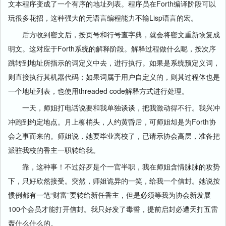
文本程序变成了一个有序的地址列表。程序员在Forth编译阶段可以
玩很多花招，这种强大的元语言编程能力不输Lisp语言的宏。
后方收到密文后，按页号和行号查字典，就会将密文重新恢复成
明文。这对应于Forth系统的解释阶段。解释过程做什么呢，按次序
跳转到地址所指示的词定义中去，进行执行。如果是系统预定义词，
则直接执行其机器代码；如果词属于用户自定义的，则其过程体也是
一个地址列表，也使用threaded code解释方式进行处理。
一天，师姐打电话说要和我单独谈谈，把我激动得不行。我兴冲
冲跑到约定地点。月上柳梢头，人约黄昏后，可师姐却是为Forth协
会之事而来的。师姐说，她要毕业离校了，已请示协会高层，准备把
派驻我校的香主一职转给我。
靠，这种事！不过好歹是个一官半职，我在师姐含情脉脉的攻势
下，只好欣然接受。突然，师姐诡异的一笑，给我一个信封。她说按
惯例都有一笔“财富”要转给新任香主，但是必须等我为协会新发展
100个会员才能打开信封。我只好发了毒誓，提前启封必遭天打五雷
轰什么什么的。