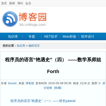
首页
新闻
博问
会员
知识库
专题
.NET技术
Web前端
软件设计
手机开发
软件工程
程序人生
项目管理
数据库
您的位置：
知识库
»
编程语言
最新文章
程序员的语言“艳遇史”（四） ——数学系师姐
Forth
作者:
fzwudc
来源:
博客园
发布时间: 2010-05-08 09:36 阅读: 3128 次 推荐: 0
原
文链接
[收藏]
程序员的语言“艳遇史”（一）——班长pascal