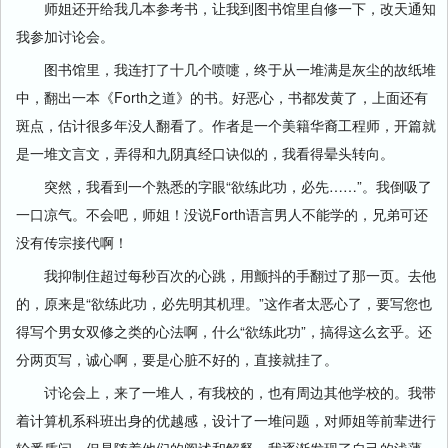
师姐还开给我几本参考书，让我到图书馆里自修一下，改天通知
我参加讨论会。
图书馆里，我连打了十几个喷嚏，终于从一堆满是灰尘的故纸堆
中，翻出一本《Forth之道》的书。好恶心，书都发黄了，上面还有
斑点，估计很多年没人翻看了。作者是一个美籍华裔工程师，开篇就
是一堆文言文，弄得和九阴真经口诀似的，我看得晕头转向。
突然，我看到一个熟悉的字眼“欲练此功，必先……”。我倒吸了
一口凉气。不会吧，师姐！没说Forth语言男人不能学的，兄弟可还
没有传宗接代啊！
我抑制住超过每秒百次的心跳，用颤抖的手翻过了那一页。去他
的，原来是“欲练此功，必先明其机理。”这作者太恶心了，要写您也
得写个男女双修之类的心法啊，什么“欲练此功”，搞得这么玄乎。还
分两页写，诚心啊，要是心脏不好的，直接就挂了。
讨论会上，来了一堆人，有我校的，也有周边其他学校的。我带
着计算机系科班出身的优越感，设计了一堆问题，对师姐等前辈进行