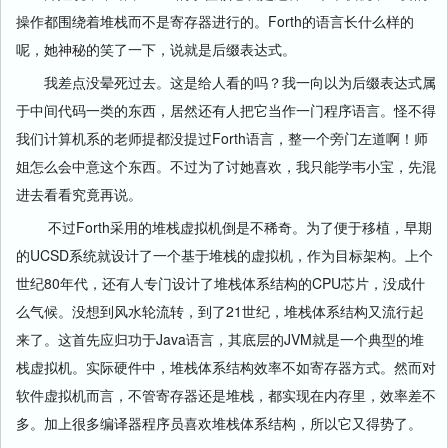
操作都围绕着堆栈而不是寄存器进行的。Forth的语言长什么样的
呢，她神秘的笑了一下，说就是后缀表达式。
我差点没晕死过去。这是给人看的吗？我一向以为后缀表达式属
于中间代码一类的东西，居然还有人把它当作一门程序语言。怪不得
我们计算机系的老师提都没提过Forth语言，整一个旁门左道啊！师
姐怎么会中意这个东西。不过为了讨她喜欢，我只能学韦小宝，先混
进去看看究竟再说。
不过Forth采用的堆栈虚拟机倒是不稀奇。为了便于移植，早期
的UCSD系统就设计了一个基于堆栈的虚拟机，作为目标架构。上个
世纪80年代，还有人专门设计了堆栈体系结构的CPU芯片，没成什
么气候。没想到风水轮流转，到了21世纪，堆栈体系结构又流行起
来了。这首先应归功于Java语言，其底层的JVM就是一个典型的堆
栈虚拟机。实际硬件中，堆栈体系结构效率不如寄存器方式。然而对
软件虚拟机而言，不管寄存器还是堆栈，都实现在内存里，效率差不
多。加上很多编译器程序员喜欢堆栈体系结构，所以它又得势了。