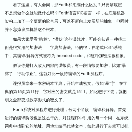
看了这里，有人会问，那Forth和汇编什么区别？只要够底层，
不是想做什么就能做什么吗？Forth语言和C语言一样，在底层机器
架构上加了一个薄薄的胶合层，可以不断向上发展新的抽象，但同时
并不忘掉底层机器这个根本。
如果大家爱看“暗算”、“潜伏”这些谍战片，可能会知道一种很土
但是很实用的加密法——字典加密法。巧的很，在老式Forth系统
中，其编译/解释方式被称为threaded code，和这种加密法很相象。
假设你是打入敌人内部的谍报员，有一段情报要加密，比如“暴
露了，行动停止”。这就好比一段待编译的Forth源程序。
谍报员拿来一本密码本字典，开始生成密文。假如“暴”字，在字
典的第15页第11行，它对应的密文就是1511。如此进行下去，就把
明文全部变成数字形式的密文了。
Forth系统对源程序进行处理，分两个阶段，编译和解释。首先
进行的编译阶段也是这么干的。对源程序中引用的每一个词，在系统
词典中找到它的地址。用地址编码代替文本，如此进行下去就可以把