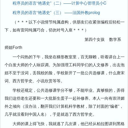
程序员的语言“艳遇史”（二）——计算中心管理员小C
程序员的语言“艳遇史”（三） ——法国外教prolog
（＊＊＊以下小说情节纯属虚构，供朋友们在紧张编程后轻松一
下，如有雷同纯属巧合，切勿对号入座＊＊＊）
第四个女孩 数学系
师姐Forth
一个闷热的下午，我坐在梯形教室里，百无聊赖，听着讲台上一
个白发大师的个人咏叹调。为加强理工科同学们的人文修养，出去泡
妞不至于没词，丢我校的脸，学校新开了一批公共选修课，什么唐宋
词、西方哲学史、小说欣赏等等。
学校还规定，公共选修课学分不够，不能毕业。真够狠的，弄得
我们这些老生还要和一大批新生蛋子一起补修养。本人一向有崇洋媚
外之倾向（没办法，翻开我们计算机科学教材，除了封面的“编者”，
几乎就没看到中国人名），于是就选了西方哲学史。
大师的课上得飞快，我就逃了几次课，他已经从柏拉图讲到黑格