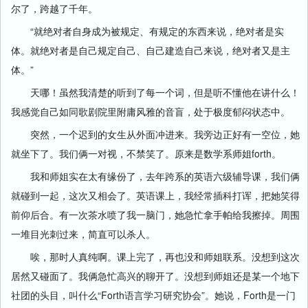
尔了，跨越了千年。
“就绝对者自身成为被规定、有规定的东西来说，绝对者是实
体。就绝对者是自己规定自己、自己建造自己来说，绝对者又是主
体。”
天哪！虽然我清楚的听到了每一个词，但是听不懂他在讲什么！
我感觉自己如同歌剧院里附庸风雅的音盲，处于极度郁闷状态中。
突然，一个迟到的女生从外面冲进来。我旁边正好有一空位，她
就坐下了。我们俩一对视，不禁笑了。原来是数学系师姐forth。
我和师姐实在太有缘份了，去年跨系的英语六级辅导课，我们俩
就碰到一起，这次又相会了。英语课上，我经常插科打诨，把她笑得
前仰后合。有一次茶水喷了我一脑门，她急忙拿手帕给我擦掉。周围
一堆目光刺过来，简直可以杀人。
唉，那时人真纯啊。课上完了，再也没和师姐联系。没想到这次
居然又碰面了。我俩急忙高兴的聊开了。没想到师姐还是某一个地下
社团的头目，叫什么“Forth语言学习研究协会”。她说，Forth是一门