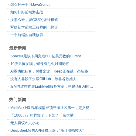
怎么轻松学习JavaScript
如何打好前端游击战
没那么难，谈CSS的设计模式
写给初学前端工程师的一封信
一个前端的自我修养
最新新闻
SpaceX最快下周完成600亿美元收购Cursor
10岁男孩发现，蝴蝶有毛虫时期记忆
AI圈功能狂卷，付费寥寥，Keep正在试一条新路
没有人靠段子永载GitHub，除非谷歌姐夫
IBM与红帽扩展Lightwell服务方案，构建适配AI时代开源生态的可信基础设施
热门新闻
MiniMax H3 视频模型登顶开源社区第一，定义视频模型领域“斩杀线”
「1000万」的竹知了，下架了「余大嘴」
无人再议AI六小龙
DeepSeek预告API价格上涨：“预计涨幅较大”