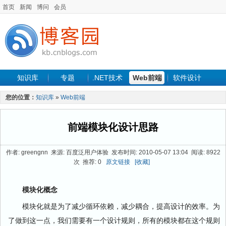
首页
新闻
博问
会员
知识库
专题
.NET技术
Web前端
软件设计
手机开发
软件工程
程序人生
项目管理
数据库
您的位置：
知识库
»
Web前端
最新文章
前端模块化设计思路
作者: greengnn 来源: 百度泛用户体验 发布时间: 2010-05-07 13:04 阅读: 8922
次 推荐: 0
原文链接
[收藏]
模块化概念
模块化就是为了减少循环依赖，减少耦合，提高设计的效率。为
了做到这一点，我们需要有一个设计规则，所有的模块都在这个规则