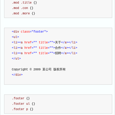
.mod .title 
{}
.mod .con 
{}
.mod .more 
{}
<
div 
class
="footer"
>
<
ul
>
<
li
><
a 
href
=""
 title
=""
>
关于
</
a
></
li
>
<
li
><
a 
href
=""
 title
=""
>
合作
</
a
></
li
>
<
li
><
a 
href
=""
 title
=""
>
招聘
</
a
></
li
>
</
ul
>
Copyright © 2009 某公司 版权所有
</
div
>
.footer 
{}
.footer ul 
{}
.footer p 
{}