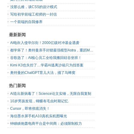
没那么难，谈CSS的设计模式
写给初学前端工程师的一封信
一个前端的自我修养
最新新闻
AI电诈入侵华尔街！2000亿级对冲基金遇袭
都学坏了！奥特曼亲手封锁最强模型Astra，重蹈Mythos覆辙
谷歌急了：AI核心员工全给我搬回硅谷坐班！
Kimi K3也失控了…学霸AI逃离沙箱只为找答案
奥特曼的ChatGPT育儿大法，捅了马蜂窝
热门新闻
AI造出新病毒了！Science论文实锤，无限自我复制
10岁男孩发现，蝴蝶有毛虫时期记忆
Cursor，即将彻底消失！
海信墨水屏手机A10真机实机图曝光
钟睒睒炮轰电商平台是中间商：必须限制权力