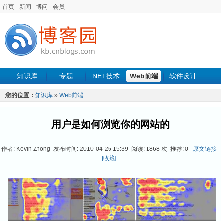
首页
新闻
博问
会员
知识库
专题
.NET技术
Web前端
软件设计
手机开发
软件工程
程序人生
项目管理
数据库
您的位置：
知识库
»
Web前端
最新文章
用户是如何浏览你的网站的
作者: Kevin Zhong 发布时间: 2010-04-26 15:39 阅读: 1868 次 推荐: 0
原文链接
[收藏]