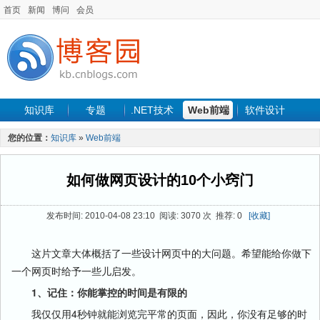
首页
新闻
博问
会员
知识库
专题
.NET技术
Web前端
软件设计
手机开发
软件工程
程序人生
项目管理
数据库
您的位置：
知识库
»
Web前端
最新文章
如何做网页设计的10个小窍门
发布时间: 2010-04-08 23:10 阅读: 3070 次 推荐: 0
[收藏]
这片文章大体概括了一些设计网页中的大问题。希望能给你做下
一个网页时给予一些儿启发。
1、记住：你能掌控的时间是有限的
我仅仅用4秒钟就能浏览完平常的页面，因此，你没有足够的时