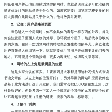
间吸引用户并让他们继续浏览你的网站。也就是说你应尽可能准确的
描述你设计的网站是关于什么的。如果它需要让浏览者花费更多的时
间去弄明白此网站是关于什么的，他将放弃并离开。
2、记住：用户是略读页面
当你进入一个房间时，你不会具体的看每一样东西的外表。首先
你会注意屋子里面人或物的外形，你环视整个屋子，然后找令你敢兴
趣的东西。在第一次浏览网站的时候也会发生类似的事儿，浏览者或
用户首先是大体浏览一下。这就需要你引导用户去你想要让他们去的
地方。它可能是个登陆按钮、更多内容按钮、或博客文章等等。
3、网站的左上角是最明显的位置
这是大家公认的事实。主要原因是大家都是用这种习惯方式来读
书读文章的（从左上角的位置开始），另外早期的网站和应用软件也
是基于此方法进行设计开发的。我们通常会把LOGO放在左上角，这
样是很好的。但是考虑一下加入一个或者两个其他的元素在这个位置
让它看起来更明显（注册的链接、搜索的表单、标语等）。
4、了解“F”结构
一些视觉跟踪调查研究证明，用户浏览网站的视觉路线类似于字