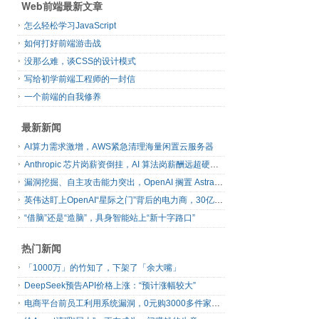
Web前端最新文章
怎么轻松学习JavaScript
如何打好前端游击战
没那么难，谈CSS的设计模式
写给初学前端工程师的一封信
一个前端的自我修养
最新新闻
AI算力需求激增，AWS紧急清理海量闲置云服务器
Anthropic 芯片岗薪资倒挂，AI 算法岗薪酬远超硬件工程师
漏洞挖掘、自主攻击能力突出，OpenAI 搁置 Astra 模型发布
英伟达盯上OpenAI“星际之门”背后的电力商，30亿美元直接入股
“借脑”还是“造脑”，具身智能站上“新十字路口”
热门新闻
「1000万」的竹知了，下架了「余大嘴」
DeepSeek预告API价格上涨：“预计涨幅较大”
电商平台前员工利用系统漏洞，0元购3000多件家电！