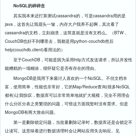
NoSQL的碎碎念
其实我本来还打算测试cassandra的，可是cassandra用的是
java，这首先让我眉头一皱，内存大户我养不起啊，其次看了
cassandra的文档，立刻崩溃，这简直就是没有文档么。（BTW，
CouchDB也好不到哪里去，我都是用python-couchdb然后
help(couchdb.client)看用法的）
至于CouchDB，可能是因为采用http方式发送请求，所以并发性
能糟糕的一塌糊涂，很怀疑它是否有存在的理由。
MongoDB是我用下来最讨人喜欢的一个NoSQL。不但文档丰
富，使用简单，性能也非常好，它的Map/Reduce查询(很多NoSQL
都有)让我惊叹，数据库可以非常简单地就扩大规模，完全不用理会
什么分区分表之类繁琐的问题，可惜这方面我暂时没有需求。但是
MongoDB有两大致命问题。
第一是删除锁定问题，当批量删除记录时，数据库还是会锁定不
让读写。这意味着进行数据清理时会让网站应用失去响应。见