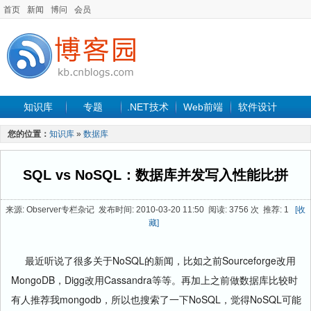
首页
新闻
博问
会员
知识库
专题
.NET技术
Web前端
软件设计
手机开发
软件工程
程序人生
项目管理
数据库
您的位置：
知识库
»
数据库
最新文章
SQL vs NoSQL：数据库并发写入性能比拼
来源: Observer专栏杂记 发布时间: 2010-03-20 11:50 阅读: 3756 次 推荐: 1
[收
藏]
最近听说了很多关于NoSQL的新闻，比如之前Sourceforge改用
MongoDB，Digg改用Cassandra等等。再加上之前做数据库比较时
有人推荐我mongodb，所以也搜索了一下NoSQL，觉得NoSQL可能