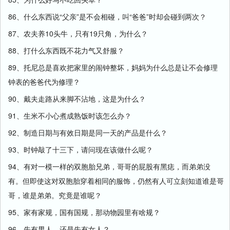
86、什么东西说“父亲”是不会相碰，叫“爸爸”时却会碰到两次？
87、农夫养10头牛，只有19只角，为什么？
88、打什么东西既不花力气又舒服？
89、托尼总是喜欢把家里的闹钟整坏，妈妈为什么总是让不会修理
钟表的爸爸代为修理？
90、戴夫走路从来脚不沾地，这是为什么？
91、生米不小心煮成熟饭时该怎么办？
92、制造日期与有效日期是同一天的产品是什么？
93、时钟敲了十三下，请问现在该做什么呢？
94、有对一模一样的双胞胎兄弟，哥哥的屁股有黑痣，而弟弟没
有。但即使这对双胞胎穿着相同的服饰，仍然有人可立刻知道谁是哥
哥，谁是弟弟。究竟是谁呢？
95、家有家规，国有国规，那动物园里有啥规？
96、先有男人，还是先有女人？