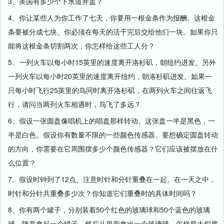
3、美国有多少个下水道井盖？
4、你让某些人为你工作了七天，你要用一根金条作为报酬。这根金
条要被分成七块。你必须在每天的活干完后交给他们一块。如果你只
能将这根金条切割两次，你怎样给这些工人分？
5、一列火车以每小时15英里的速度离开洛杉矶，朝纽约进发。另外
一列火车以每小时20英里的速度离开纽约，朝洛杉矶进发。如果一
只每小时飞行25英里的鸟同时离开洛杉矶，在两列火车之间往返飞
行，请问当两列火车相遇时，鸟飞了多远？
6、假设一张圆盘像唱机上的唱盘那样转动。这张盘一半是黑色，一
半是白色。假设你有数量不限的一些颜色传感器。要想确定圆盘转动
的方向，你需要在它周围摆多少个颜色传感器？它们应该被摆放在什
么位置？
7、假设时钟到了12点。注意时针和分针重叠在一起。在一天之中，
时针和分针共重叠多少次？你知道它们重叠时的具体时间吗？
8、你有两个罐子，分别装着50个红色的玻璃球和50个蓝色的玻璃
球。随意拿起一个罐子，然后从里面拿出一个玻璃球。怎样最大程度