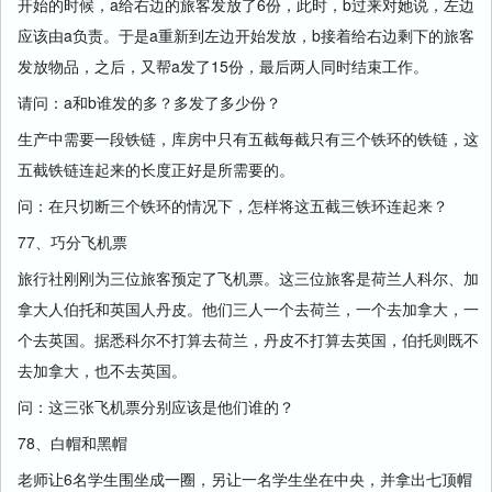
开始的时候，a给右边的旅客发放了6份，此时，b过来对她说，左边
应该由a负责。于是a重新到左边开始发放，b接着给右边剩下的旅客
发放物品，之后，又帮a发了15份，最后两人同时结束工作。
请问：a和b谁发的多？多发了多少份？
生产中需要一段铁链，库房中只有五截每截只有三个铁环的铁链，这
五截铁链连起来的长度正好是所需要的。
问：在只切断三个铁环的情况下，怎样将这五截三铁环连起来？
77、巧分飞机票
旅行社刚刚为三位旅客预定了飞机票。这三位旅客是荷兰人科尔、加
拿大人伯托和英国人丹皮。他们三人一个去荷兰，一个去加拿大，一
个去英国。据悉科尔不打算去荷兰，丹皮不打算去英国，伯托则既不
去加拿大，也不去英国。
问：这三张飞机票分别应该是他们谁的？
78、白帽和黑帽
老师让6名学生围坐成一圈，另让一名学生坐在中央，并拿出七顶帽