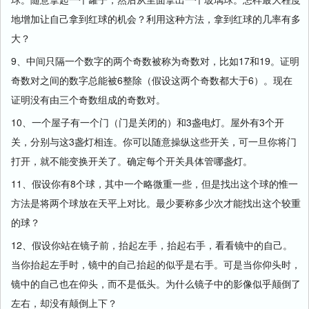
地增加让自己拿到红球的机会？利用这种方法，拿到红球的几率有多
大？
9、中间只隔一个数字的两个奇数被称为奇数对，比如17和19。证明
奇数对之间的数字总能被6整除（假设这两个奇数都大于6）。现在
证明没有由三个奇数组成的奇数对。
10、一个屋子有一个门（门是关闭的）和3盏电灯。屋外有3个开
关，分别与这3盏灯相连。你可以随意操纵这些开关，可一旦你将门
打开，就不能变换开关了。确定每个开关具体管哪盏灯。
11、假设你有8个球，其中一个略微重一些，但是找出这个球的惟一
方法是将两个球放在天平上对比。最少要称多少次才能找出这个较重
的球？
12、假设你站在镜子前，抬起左手，抬起右手，看看镜中的自己。
当你抬起左手时，镜中的自己抬起的似乎是右手。可是当你仰头时，
镜中的自己也在仰头，而不是低头。为什么镜子中的影像似乎颠倒了
左右，却没有颠倒上下？