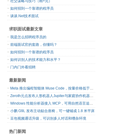
社交谋略与技巧（精+完）
如何招到一个靠谱的程序员
谈谈.Net技术面试
求职面试最新文章
我是怎么招聘程序员的
前端面试官的套路，你懂吗？
如何招到一个靠谱的程序员
如何识别人的技术能力和水平？
门内门外看招聘
最新新闻
Meta 推出编程智能体 Muse Code，按量价格低于主流同类工具
Zeroth元点发布人形机器人Jupiter与家庭协作机器人N1
Windows 性能分析器接入 MCP，可用自然语言追查系统卡顿
小鹏 G9L 发布主动贴合座椅，可一键铺成 1.8 米平床
豆包视频通话升级，可识别多人对话和嘈杂环境
热门新闻