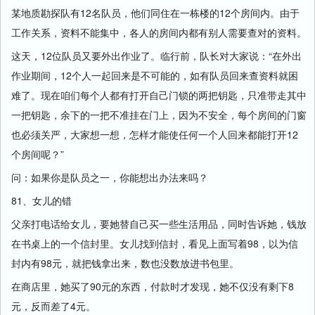
某地质勘探队有12名队员，他们同住在一栋楼的12个房间内。由于
工作关系，资料不能集中，各人的房间内都有别人需要查对的资料。
这天，12位队员又要外出作业了。临行前，队长对大家说：“在外出
作业期间，12个人一起回来是不可能的，如有队员回来查资料就困
难了。现在咱们每个人都有打开自己门锁的两把钥匙，只准带走其中
一把钥匙，余下的一把不准挂在门上，因为不安全，每个房间的门窗
也必须关严，大家想一想，怎样才能使任何一个人回来都能打开12
个房间呢？”
问：如果你是队员之一，你能想出办法来吗？
81、女儿的错
父亲打电话给女儿，要她替自己买一些生活用品，同时告诉她，钱放
在书桌上的一个信封里。女儿找到信封，看见上面写着98，以为信
封内有98元，就把钱拿出来，数也没数放进书包里。
在商店里，她买了90元的东西，付款时才发现，她不仅没有剩下8
元，反而差了4元。