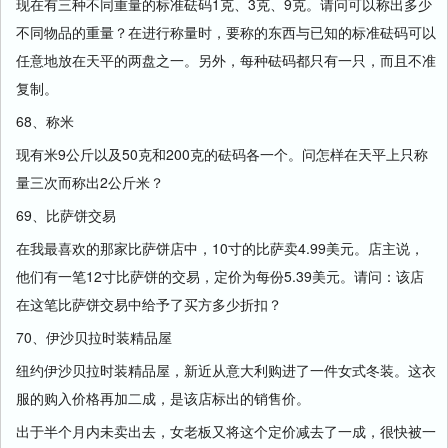
现在有三种不同重量的标准砝码1克、3克、9克。请问可以称出多少
不同物品的重量？在进行称量时，要称的东西与已知的标准砝码可以
任意地放在天平的两盘之一。另外，每种砝码都只有一只，而且不准
复制。
68、称米
现有米9公斤以及50克和200克的砝码各一个。问怎样在天平上只称
量三次而称出2公斤米？
69、比萨饼交易
在我最喜欢的那家比萨饼店中，10寸的比萨卖4.99美元。店主说，
他们有一笔12寸比萨饼的交易，定价为每份5.39美元。请问：该店
在这笔比萨饼交易中给予了买方多少折扣？
70、伊沙贝拉时装精品屋
纽约伊沙贝拉时装精品屋，新近从意大利购进了一件女式冬装。这衣
服的购入价格再加二成，是该店标出的销售价。
出于半个月内未卖出去，女老板又将这个定价减去了一成，很快被一