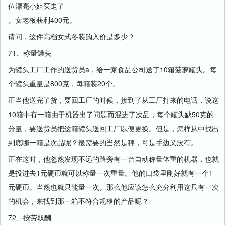
位漂亮小姐买走了
。女老板获利400元。
请问，这件高档女式冬装购入价是多少？
71、称量罐头
为罐头工厂工作的送货员a，给一家食品公司送了10箱菠萝罐头。每
个罐头重量是800克，每箱装20个。
正当他送完了货，要回工厂的时候，接到了从工厂打来的电话，说这
10箱中有一箱由于机器出了问题而混进了次品，每个罐头缺50克的
分量，要送货员把这箱罐头送回工厂以便更换。但是，怎样从中找出
到底哪一箱是次品呢？最需要的当然是秤，可是手边又没有。
正在这时，他忽然发现不远的路旁有一台自动称量体重的机器，也就
是投进去1元硬币就可以称量一次重量。他的口袋里刚好就有一个1
元硬币。当然也就只能量一次。那么他应该怎么充分利用这只有一次
的机会，来找到那一箱不符合规格的产品呢？
72、按劳取酬