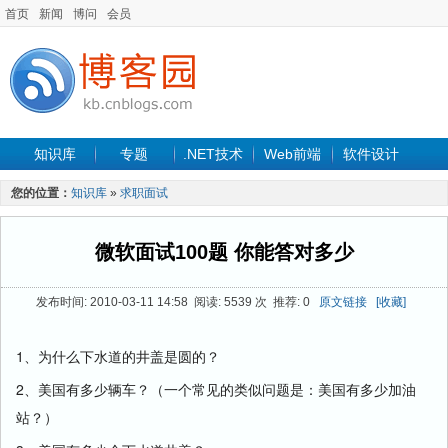
首页
新闻
博问
会员
知识库
专题
.NET技术
Web前端
软件设计
手机开发
软件工程
程序人生
项目管理
数据库
您的位置：
知识库
»
求职面试
最新文章
微软面试100题 你能答对多少
发布时间: 2010-03-11 14:58 阅读: 5539 次 推荐: 0
原文链接
[收藏]
1、为什么下水道的井盖是圆的？
2、美国有多少辆车？（一个常见的类似问题是：美国有多少加油
站？）