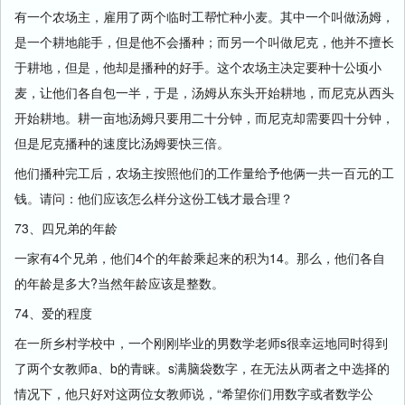
有一个农场主，雇用了两个临时工帮忙种小麦。其中一个叫做汤姆，
是一个耕地能手，但是他不会播种；而另一个叫做尼克，他并不擅长
于耕地，但是，他却是播种的好手。这个农场主决定要种十公顷小
麦，让他们各自包一半，于是，汤姆从东头开始耕地，而尼克从西头
开始耕地。耕一亩地汤姆只要用二十分钟，而尼克却需要四十分钟，
但是尼克播种的速度比汤姆要快三倍。
他们播种完工后，农场主按照他们的工作量给予他俩一共一百元的工
钱。请问：他们应该怎么样分这份工钱才最合理？
73、四兄弟的年龄
一家有4个兄弟，他们4个的年龄乘起来的积为14。那么，他们各自
的年龄是多大?当然年龄应该是整数。
74、爱的程度
在一所乡村学校中，一个刚刚毕业的男数学老师s很幸运地同时得到
了两个女教师a、b的青睐。s满脑袋数字，在无法从两者之中选择的
情况下，他只好对这两位女教师说，“希望你们用数字或者数学公