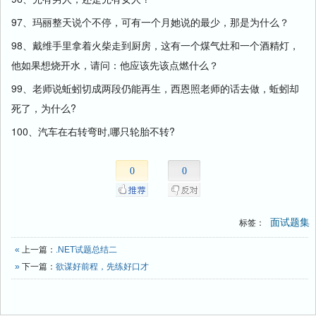
97、玛丽整天说个不停，可有一个月她说的最少，那是为什么？
98、戴维手里拿着火柴走到厨房，这有一个煤气灶和一个酒精灯，
他如果想烧开水，请问：他应该先该点燃什么？
99、老师说蚯蚓切成两段仍能再生，西恩照老师的话去做，蚯蚓却
死了，为什么?
100、汽车在右转弯时,哪只轮胎不转?
0
0
面试题集
标签：
«
上一篇：
.NET试题总结二
»
下一篇：
欲谋好前程，先练好口才