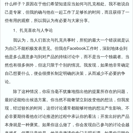
什么样子？原因在于他们希望知道应当如何与扎克相处。我不敢说自
己是专家，但我的确与他在一起工作了足够长的时间，而且获得了一
些有用的观察，所以我认为有必要与大家分享。
1、扎克喜欢与人争论
我认为，当人们首次与扎克共事时，所犯的最大一个错误就是认
为自己不能积极发表意见。但我在Facebook工作时，深刻地体会到
他是多么愿意参与到对产品的持续讨论中，而不是当一个独裁者。当
然也有很多例外，但这只限于个别的情况。我发现，如果他非常确定
自己想要什么，便会很擅长制定明确的决策，从而减少不必要的争
论。
除了这种情况，你应当毫不犹豫地指出他的提案所存在的问题，
最好还能给出候选方案。你当然不能奢望立刻改变他的想法，但我发
现，经过较长的时间，这些讨论通常都能够对他的想法产生影响。不
必非要期待着他在讨论推进的过程中承认你的看法；开发出好的产品
本身就是一种褒奖。如果你这么做了，你会发现自己参与的讨论会越
来越多。但要注意的是，他并非邀请你专门去唱反调。如果你只顾自