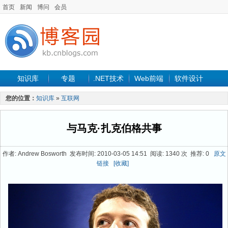
首页
新闻
博问
会员
知识库
专题
.NET技术
Web前端
软件设计
手机开发
软件工程
程序人生
项目管理
数据库
您的位置：
知识库
»
互联网
最新文章
与马克·扎克伯格共事
作者: Andrew Bosworth 发布时间: 2010-03-05 14:51 阅读: 1340 次 推荐: 0
原文
链接
[收藏]