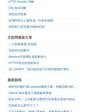
HTTP Header 详解
SSL协议详解
淘宝技术发展
使用阿里云云服务器一年多的感受
四层和七层负载均衡的区别
互联网最新文章
一个故事看懂“区块链”
谷歌背后的数学
Medium开发团队谈架构设计
HTTPS背后的加密算法
深入NGINX：我们如何设计它的性能和扩展性
最新新闻
IBM与红帽扩展Lightwell服务方案，构建适配AI时代开源生态的可信基础设施
GitHub 再次爆发大规模服务降级
延长20年！上汽集团与通用汽车签署合资续约协议
扫地机怎么惹FCC了？
宝马3系换代、奔驰C级改款，谁更有机会翻盘？