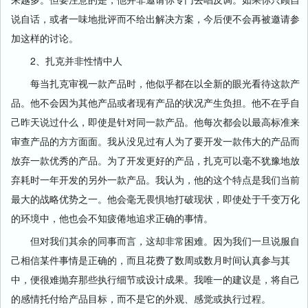
说自话，或者一味地批评而不给出解决方案，今后便不会再被邀请参
加这样的讨论。
2、扎克并非性情中人
每当扎克审视一款产品时，他似乎都在以全新的眼光看待这款产
品。他不会因为其他产品或者现有产品的状况产生负担。他不在乎自
己昨天说过什么，即使是针对同一款产品。他每次都会以最高标准来
审查产品的方方面面。我从没见过有人为了要开发一款伟大的产品而
放弃一款优秀的产品。为了开发更好的产品，扎克可以毫不犹豫地放
弃耗时一年开发的另外一款产品。我认为，他的这个特点是我们当前
最大的战略优势之一。他会毫无畏惧地打破现状，即使处于千变万化
的环境中，他也会不知疲倦地追求正确的事情。
但对我们其余的同事而言，这却非常困难。因为我们一旦说服自
己相信某件事情是正确的，而且花费了数周或数月时间认真参与其
中，便很难抛弃那些执行细节或设计成果。我唯一的建议是，将自己
的感情托付给产品目标，而不是它的外观、感觉或执行过程。