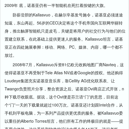
2009年 底，诺基亚仍有一半智能机在死扛着按键的大旗。
卧薪尝胆的Kallasvuo，在赫尔辛基发号施令，诺基亚必须迷途
知返，东山再起。56岁的CEO决定将这个手机帝国向互联网华丽转
身，推出触屏智能机只是皮毛，关键是将用户的社交行为与他们的位
置建立联系，在此基础上提供更迷人的服务。Kallasvuo坦言，诺基
亚正在四处施展拳脚：移动、网络、PC、媒体、内容，哪一个都不
放过。
2008年7月，Kallasvuo斥资81亿欧元收购地图厂商Navteq，这
使得诺基亚不再受制于Tele Atlas NV或者Google的授权。他还购得
Loudeye集团充实诺基亚音乐库，靠Cellity AG优化联系表、让
Twango负责照片分享，整合资源之后。诺基亚Ovi商店正式开张，n
种下载尽收眼底。据说，这个Ovi便是芬兰语“门”的意思，目前这
个“门”一天的下载量就超过100万次。诺基亚还计划跟Intel合作，从
手机到平板电脑，为一系列产品提供更优质的服务。被Kallasvuo委
以重任的Alberto Torres坦言，他们所有工作的终极目的就是——提