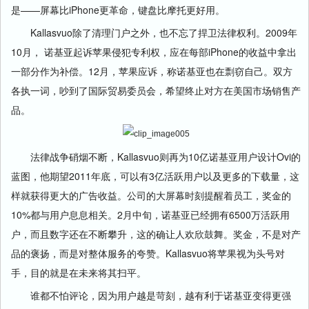
是——屏幕比iPhone更革命，键盘比摩托更好用。
Kallasvuo除了清理门户之外，也不忘了捍卫法律权利。2009年
10月， 诺基亚起诉苹果侵犯专利权，应在每部iPhone的收益中拿出
一部分作为补偿。12月，苹果应诉，称诺基亚也在剽窃自己。双方
各执一词，吵到了国际贸易委员会，希望终止对方在美国市场销售产
品。
法律战争硝烟不断，Kallasvuo则再为10亿诺基亚用户设计Ovi的
蓝图，他期望2011年底，可以有3亿活跃用户以及更多的下载量，这
样就获得更大的广告收益。公司的大屏幕时刻提醒着员工，奖金的
10%都与用户息息相关。2月中旬，诺基亚已经拥有6500万活跃用
户，而且数字还在不断攀升，这的确让人欢欣鼓舞。奖金，不是对产
品的褒扬，而是对整体服务的夸赞。Kallasvuo将苹果视为头号对
手，目的就是在未来将其扫平。
谁都不怕评论，因为用户越是苛刻，越有利于诺基亚变得更强