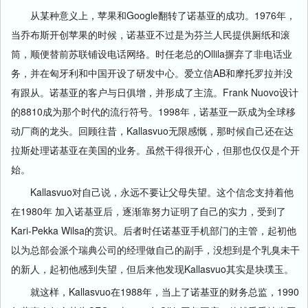
从某种意义上，苹果和Google翻转了诺基亚的成功。1976年，
当乔布斯开创苹果的时候，诺基亚不过是为芬兰人民提供厕纸和滚
筒，顺便替前苏联铺设电话网络。时任老总的Ollila摒弃了非电话业
务，并在匈牙利和中国开设了研发中心。爱立信AB和摩托罗拉并没
有跟从。诺基亚的客户与日俱增，并形成了主流。Frank Nuovo设计
的8810成为那个时代的流行符号。1998年，诺基亚一跃成为全球移
动厂商的龙头。回顾往昔，Kallasvuo无限感慨，那时候自己还在达
拉斯处理诺基亚在美国的业务。虽然干得很开心，但那也仅仅是个开
始。
Kallasvuo对自己说，永远不要让父母失望。这个信念支持着他
在1980年 加入诺基亚后，逐渐靠努力证明了自己的实力，受到了
Kari-Pekka Wilsa的赏识。后者时任诺基亚手机部门的主管，起初他
以为总部会派个瑞典公司的经理做自己的副手，没想到是个乳臭未干
的新人，起初他感到失望，但后来他发现Kallasvuo其实是块璞玉。
就这样，Kallasvuo在1988年，当上了诺基亚的财务总监，1990