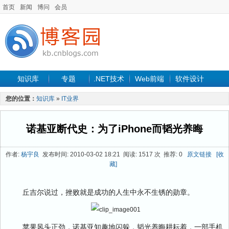
首页
新闻
博问
会员
知识库
专题
.NET技术
Web前端
软件设计
手机开发
软件工程
程序人生
项目管理
数据库
您的位置：
知识库
»
IT业界
最新文章
诺基亚断代史：为了iPhone而韬光养晦
作者:
杨宇良
发布时间: 2010-03-02 18:21 阅读: 1517 次 推荐: 0
原文链接
[收
藏]
丘吉尔说过，挫败就是成功的人生中永不生锈的勋章。
苹果风头正劲，诺基亚知趣地闪躲，韬光养晦耕耘着，一部手机