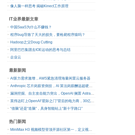
像人脑一样思考 揭秘Kinect工作原理
IT业界最新文章
中国SaaS为什么不赚钱？
程序bug导致了天大的损失，要枪毙程序猿吗？
Hadoop之父Doug Cutting
阿里巴巴集团去IOE运动的思考与总结
企业云
最新新闻
AI算力需求激增，AWS紧急清理海量闲置云服务器
Anthropic 芯片岗薪资倒挂，AI 算法岗薪酬远超硬件工程师
漏洞挖掘、自主攻击能力突出，OpenAI 搁置 Astra 模型发布
英伟达盯上OpenAI“星际之门”背后的电力商，30亿美元直接入股
“借脑”还是“造脑”，具身智能站上“新十字路口”
热门新闻
MiniMax H3 视频模型登顶开源社区第一，定义视频模型领域“斩杀线”