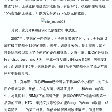
世道转好，诺基亚的股价也水涨船高，有所好转。稳稳抓住智能机
15%市场的诺基亚，可以为它带来92.7亿欧元的收益。
其实，这几年Kallasvuo也是在挫折中成长。
2007年，苹果的一声炮响，为全世界带来了iPhone，全触屏彻
底打破了诺基亚12键的垄断。来年，诺基亚效仿，卷土重来，却不
过是给老模型套上了个便宜的硬件和菜单，乏善可陈。IDC的分析师
Francisco Jeronimo认为，完成一项功能，iPhone要2步，黑莓要3
步，而诺基亚要5步，这就是差距。知耻后勇的诺基亚玩了命从苹果
粉丝中吸取灵气。
1月，乔布斯，宣称iPhone已经可以下载30亿个小程序，为广大
用户带来福音。显然，在这方面，诺基亚是iPhone和Android的学
生。与此同时，RIM旗下的黑莓依旧占据着QWERTY键盘销售第一
品牌的宝座。HTC、摩托罗拉等纷纷加盟Google的Android联盟，成
为紧随iPhone的第二梯队。虽然全触屏风潮波涛滚滚，但是截至