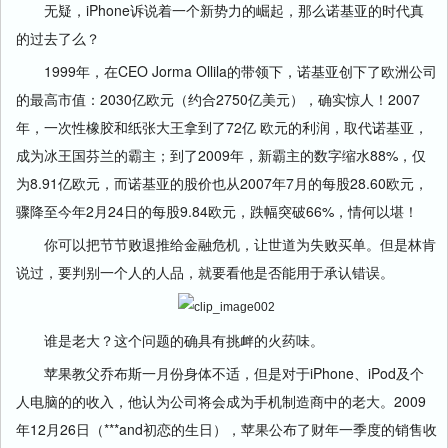
无疑，iPhone诉说着一个新势力的崛起，那么诺基亚的时代真
的过去了么？
1999年，在CEO Jorma Ollila的带领下，诺基亚创下了欧洲公司
的最高市值：2030亿欧元（约合2750亿美元），确实惊人！2007
年，一次性橡胶和纸张大王拿到了72亿 欧元的利润，取代诺基亚，
成为冰王国芬兰的霸主；到了2009年，新霸主的数字缩水88%，仅
为8.91亿欧元，而诺基亚的股价也从2007年7月的每股28.60欧元，
骤降至今年2月24日的每股9.84欧元，跌幅突破66%，情何以堪！
你可以把节节败退推给金融危机，让世道为失败买单。但是林肯
说过，要判别一个人的人品，就要看他是否能用于承认错误。
谁是老大？这个问题的确具有挑衅的火药味。
苹果教父乔布斯一月份身体不适，但是对于iPhone、iPod及个
人电脑的的收入，他认为公司将会成为手机制造商中的老大。2009
年12月26日（***and初恋的生日），苹果公布了财年一季度的销售收