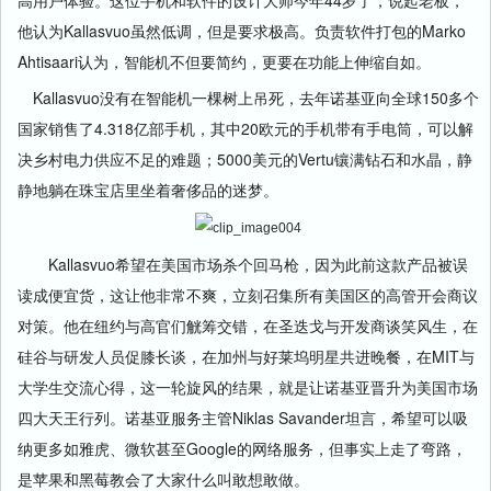
高用户体验。这位手机和软件的设计大师今年44岁了，说起老板，
他认为Kallasvuo虽然低调，但是要求极高。负责软件打包的Marko
Ahtisaari认为，智能机不但要简约，更要在功能上伸缩自如。
Kallasvuo没有在智能机一棵树上吊死，去年诺基亚向全球150多个
国家销售了4.318亿部手机，其中20欧元的手机带有手电筒，可以解
决乡村电力供应不足的难题；5000美元的Vertu镶满钻石和水晶，静
静地躺在珠宝店里坐着奢侈品的迷梦。
Kallasvuo希望在美国市场杀个回马枪，因为此前这款产品被误
读成便宜货，这让他非常不爽，立刻召集所有美国区的高管开会商议
对策。他在纽约与高官们觥筹交错，在圣迭戈与开发商谈笑风生，在
硅谷与研发人员促膝长谈，在加州与好莱坞明星共进晚餐，在MIT与
大学生交流心得，这一轮旋风的结果，就是让诺基亚晋升为美国市场
四大天王行列。诺基亚服务主管Niklas Savander坦言，希望可以吸
纳更多如雅虎、微软甚至Google的网络服务，但事实上走了弯路，
是苹果和黑莓教会了大家什么叫敢想敢做。