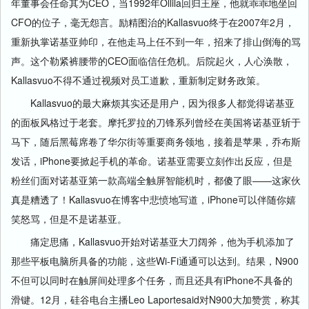
年董事会任命其为CEO，当1992年Ollila回归王座，他就乖乖地坐回
CFO的位子，毫无怨言。励精图治的Kallasvuo终于在2007年2月，
重新执掌诺基亚帅印，在他走马上任不到一年，招来了排山倒海的骂
声。这个勒紧裤腰带的CEO面临信任危机。后院起火，人心涣散，
Kallasvuo不得不通过视频对员工道歉，重新制定财务政策。
Kallasvuo的最大麻烦其实还是用户，因为很多人都觉得诺基亚
的面板风格过于老套。摩托罗拉的刀锋系列曾经在美国将诺基亚斩于
马下，随后黑莓席卷了华尔街等重要商务领地，接着是苹果，乔布斯
发话，iPhone要掀起手机的革命。诺基亚需要立刻作出反应，但是
粉丝们面对诺基亚第一款高端全触屏智能机时，都傻了眼——这家伙
真是糟透了！Kallasvuo在博客中悲愤地写道，iPhone可以伴随你嬉
笑怒骂，但是不是诺基亚。
痛定思痛，Kallasvuo开始对诺基亚大刀阔斧，他为手机添加了
那些平板电脑所具备的功能，这些Wi-Fi通通可以达到。结果，N900
不但可以同时在触屏间处理多个任务，而且还具有iPhone不具备的
滑键。12月，硅谷电台主播Leo Laportesaid对N900大加赞赏，称其