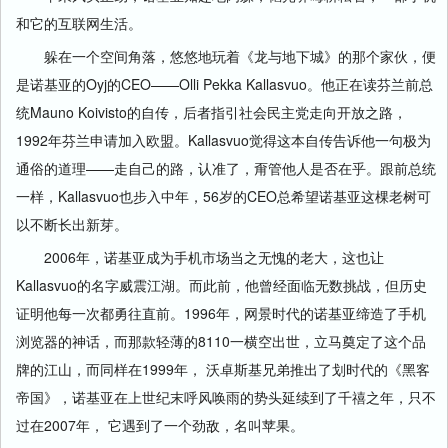
和它的互联网生活。
躲在一个空间角落，悠悠地玩着《龙与地下城》的那个家伙，便
是诺基亚的Oyj的CEO——Olli Pekka Kallasvuo。他正在读芬兰前总
统Mauno Koivisto的自传，后者指引社会民主党走向开放之路，
1992年芬兰申请加入欧盟。Kallasvuo觉得这本自传告诉他一句极为
通俗的道理——走自己的路，认准了，甭管他人是否在乎。跟前总统
一样，Kallasvuo也步入中年，56岁的CEO总希望诺基亚这棵老树可
以不断长出新芽。
2006年，诺基亚成为手机市场当之无愧的老大，这也让
Kallasvuo的名字威震江湖。而此前，他曾经面临无数挑战，但历史
证明他每一次都勇往直前。1996年，网景时代的诺基亚缔造了手机
浏览器的神话，而那款轻薄的8110一横空出世，立马奠定了这个品
牌的江山，而同样在1999年， 沃卓斯基兄弟推出了划时代的《黑客
帝国》，诺基亚在上世纪末呼风唤雨的势头延续到了千禧之年，只不
过在2007年， 它遇到了一个劲敌，名叫苹果。