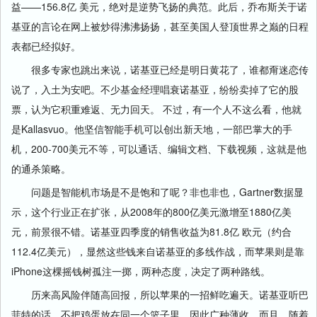
益——156.8亿 美元，绝对是逆势飞扬的典范。此后，乔布斯关于诺
基亚的言论在网上被炒得沸沸扬扬，甚至美国人登顶世界之巅的日程
表都已经拟好。
很多专家也跳出来说，诺基亚已经是明日黄花了，谁都甭迷恋传
说了，入土为安吧。不少基金经理唱衰诺基亚，纷纷卖掉了它的股
票，认为它积重难返、无力回天。 不过，有一个人不这么看，他就
是Kallasvuo。他坚信智能手机可以创出新天地，一部巴掌大的手
机，200-700美元不等，可以通话、编辑文档、下载视频，这就是他
的通杀策略。
问题是智能机市场是不是饱和了呢？非也非也，Gartner数据显
示，这个行业正在扩张，从2008年的800亿美元激增至1880亿美
元，前景很不错。诺基亚四季度的销售收益为81.8亿 欧元（约合
112.4亿美元），显然这些钱来自诺基亚的多线作战，而苹果则是靠
iPhone这棵摇钱树孤注一掷，两种态度，决定了两种路线。
历来高风险伴随高回报，所以苹果的一招鲜吃遍天。诺基亚听巴
菲特的话，不把鸡蛋放在同一个篮子里，因此广种薄收。而且，随着